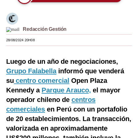
Moda
Estilos
Redacción Gestión
Mundo
28/08/2024 20H08
EEUU
México
Luego de un año de negociaciones,
Grupo Falabella
informó que venderá
España
su
centro comercial
Open Plaza
Internacional
Kennedy a
Parque Arauco,
el mayor
Tecnología
operador chileno de
centros
Club del Suscriptor
comerciales
en Perú con un portafolio
de 20 establecimientos. La transacción,
Mix
valorizada en aproximadamente
G de Gestión
US$200 millones, también incluye la