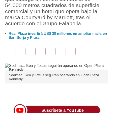
54,000 metros cuadrados de superficie
Tu Dinero
comercial y un hotel que opera bajo la
marca Courtyard by Marriott, tras el
Finanzas Personales
acuerdo con el Grupo Falabella.
Inmobiliarias
Real Plaza invertirá US$ 30 millones en ampliar malls en
San Borja y Piura
Plus G
Opinión
Editorial
Pregunta de hoy
Sodimac, Ikea y Tottus seguirán operando en Open Plaza
Kennedy.
Blogs
Tendencias
Únete a nuestro canal
Lujo
Suscríbete a YouTube
Viajes