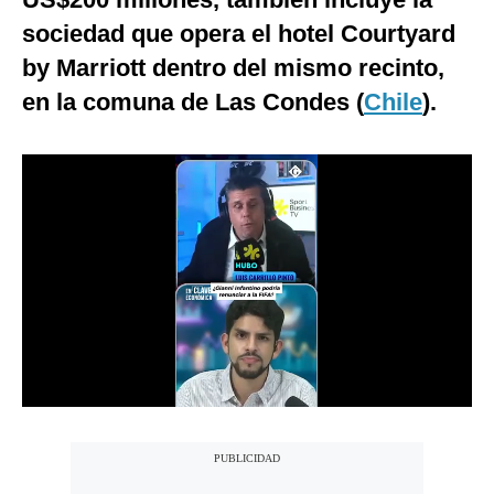
Notas Contratadas
sociedad que opera el hotel Courtyard
by Marriott dentro del mismo recinto,
Podcast
en la comuna de Las Condes (
Chile
).
Gestión TV
Videos
Fotogalerías
gestion.pe
¿quiénes
Somos?
Términos
Y
Condiciones
Política
De
Privacidad