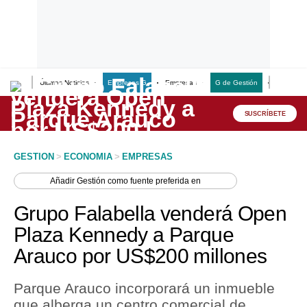
Últimas Noticias
Empresas G
Empresas
G de Gestión
Finanzas
Lo último
Peru Quiosco
SUSCRÍBETE
Portada
GESTION
>
ECONOMIA
>
EMPRESAS
Empresas
Añadir
Gestión
como fuente preferida en
Management & Empleo
Grupo Falabella venderá Open
Economía
Plaza Kennedy a Parque
Arauco por US$200 millones
Mercados
Perú
Parque Arauco incorporará un inmueble
que alberga un centro comercial de
Política