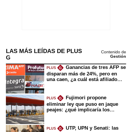
LAS MÁS LEÍDAS DE PLUS
Contenido de
G
Gestión
Ganancias de tres AFP se
PLUS
G
disparan más de 24%, pero en
una caen, ¿a cuál está afiliado
usted?
Fujimori propone
PLUS
G
eliminar ley que puso en jaque
peajes: ¿qué implicaría los
usuarios?
UTP, UPN y Senati: las
PLUS
G