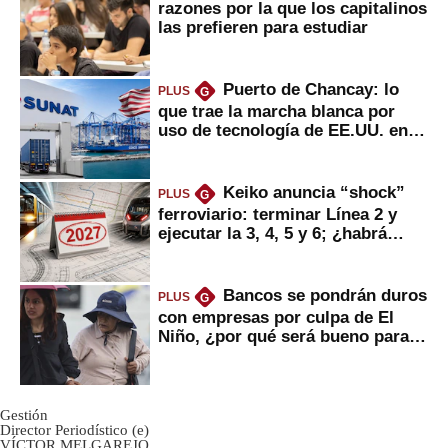
razones por la que los capitalinos
las prefieren para estudiar
Puerto de Chancay: lo
PLUS
G
que trae la marcha blanca por
uso de tecnología de EE.UU. en
mercancías
Keiko anuncia “shock”
PLUS
G
ferroviario: terminar Línea 2 y
ejecutar la 3, 4, 5 y 6; ¿habrá
avances?
Bancos se pondrán duros
PLUS
G
con empresas por culpa de El
Niño, ¿por qué será bueno para
ahorristas?
Gestión
Director Periodístico (e)
VÍCTOR MELGAREJO