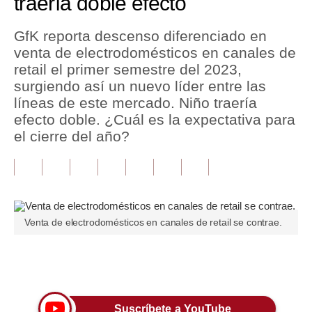
traería doble efecto
Tu Dinero
GfK reporta descenso diferenciado en
venta de electrodomésticos en canales de
Finanzas Personales
retail el primer semestre del 2023,
Inmobiliarias
surgiendo así un nuevo líder entre las
líneas de este mercado. Niño traería
Plus G
efecto doble. ¿Cuál es la expectativa para
el cierre del año?
Opinión
Editorial
Pregunta de hoy
Blogs
Venta de electrodomésticos en canales de retail se contrae.
Tendencias
Únete a nuestro canal
Lujo
Viajes
Suscríbete a YouTube