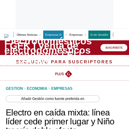
Últimas Noticias
Empresas G
Empresas
G de Gestión
Finanzas
Lo último
Peru Quiosco
SUSCRÍBETE
Portada
EXCLUSIVO PARA SUSCRIPTORES
Empresas
PLUS
G
Management & Empleo
GESTION
>
ECONOMIA
>
EMPRESAS
Economía
Añadir
Gestión
como fuente preferida en
Mercados
Electro en caída mixta: línea
Perú
líder cede primer lugar y Niño
Política