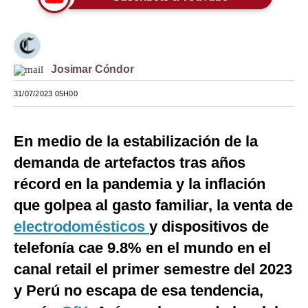
Moda
Estilos
Josimar Cóndor
Mundo
31/07/2023 05H00
EEUU
México
En medio de la estabilización de la
España
demanda de artefactos tras años
récord en la pandemia y la inflación
Internacional
que golpea al gasto familiar, la venta de
Tecnología
electrodomésticos
y dispositivos de
Club del Suscriptor
telefonía cae 9.8% en el mundo en el
canal retail el primer semestre del 2023
Mix
y Perú no escapa de esa tendencia,
G de Gestión