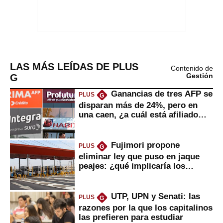
LAS MÁS LEÍDAS DE PLUS
Contenido de
G
Gestión
Ganancias de tres AFP se
PLUS
G
disparan más de 24%, pero en
una caen, ¿a cuál está afiliado
usted?
Fujimori propone
PLUS
G
eliminar ley que puso en jaque
peajes: ¿qué implicaría los
usuarios?
UTP, UPN y Senati: las
PLUS
G
razones por la que los capitalinos
las prefieren para estudiar