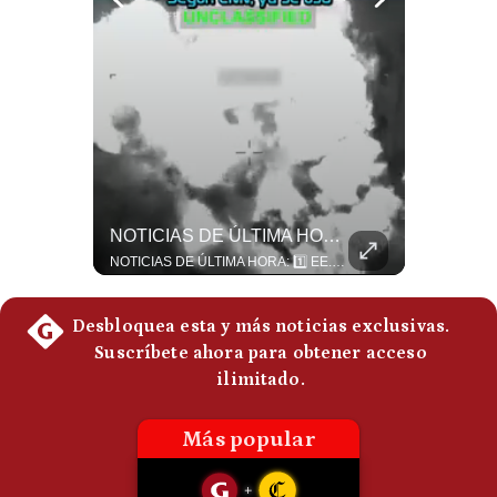
Politica
De
Cookies
Preguntas
Frecuentes
¿Qué Pasa Si Irán CIERRA El Estrecho De Ormuz? | #radar24
NOTICIAS DE ÚLTIMA HORA: EE.UU. Se Queda Sin Misiles En Medio Oriente
Un eventual control iraní sobre el estrecho de Ormuz cambiaría radicalmente el equilibrio de poder, así lo explicó el analista Roberto Heimovits. Además, explicó que países como Arabia Saudita, Qatar, Emiratos Árabes Unidos, Irak y Kuwait dependen de esa ruta para exportar petróleo, gas y fertilizantes. #Geopolitica #Irán #EstrechoDeOrmuz #Petroleo #NoticiasInternacionales #RobertoHeimovits #Shorts 👉 Suscríbete y activa la campana para no perderte nuestro análisis diario. 🌎 Síguenos en nuestras redes sociales: 📌 Web oficial: https://gestion.pe/mundo/ 📌 LinkedIn: http://bit.ly/3HYIET0 📌 X (Twitter): http://bit.ly/4noZtX9 📌 TikTok: http://bit.ly/4evB6TO
NOTICIAS DE ÚLTIMA HORA: 1️⃣ EE.UU.: Habría gastado casi el 80% de sus misiles más avanzados (THAAD), un factor clave en las decisiones de Donald Trump frente a Irán. 2️⃣ Argentina y Brasil: Tensión diplomática escala; Brasil solicita el regreso del embajador argentino tras fuertes declaraciones de Javier Milei. 3️⃣ México: Asesinan al influencer César Gastélum a balazos durante una transmisión en vivo en Culiacán, Sinaloa. 4️⃣ Alemania: Ataque con dron explosivo obliga a suspender el aeropuerto de Leipzig, punto logístico clave de la OTAN para enviar material a Ucrania. ¿Qué noticia te parece la más impactante del día? ¡Te leo en los comentarios! 👇 #EEUU #JavierMilei #CesarGastelum #Alemania #Noticias #UltimaHora #NoticiasDelDia 🚀 ¿Quieres entender el mundo sin ruido? Únete a nuestra comunidad y forma parte del cambio. #GestiónNewsroomLive #NoticiasGlobales #AnálisisGeopolítico #EconomíaMundial #IA #Geopolítica #LatinosEnUSA #NoticiasEnEspañol 👉 Suscríbete y activa la campana para no perderte nuestro análisis diario. 🌎 Síguenos en nuestras redes sociales: 📌 Web oficial: https://gestion.pe/mundo/ 📌 LinkedIn: http://bit.ly/3HYIET0 📌 X (Twitter): http://bit.ly/4noZtX9 📌 TikTok: http://bit.ly/4evB6TO