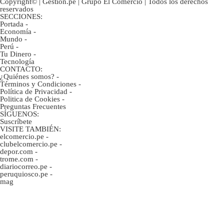
Copyright© | Gestion.pe | Grupo El Comercio | Todos los derechos
reservados
SECCIONES:
Portada
-
Economía
-
Mundo
-
Perú
-
Tu Dinero
-
Tecnología
CONTACTO:
¿Quiénes somos?
-
Términos y Condiciones
-
Política de Privacidad
-
Politica de Cookies
-
Preguntas Frecuentes
SÍGUENOS:
Suscríbete
VISITE TAMBIÉN:
elcomercio.pe
-
clubelcomercio.pe
-
depor.com
-
trome.com
-
diariocorreo.pe
-
peruquiosco.pe
-
mag