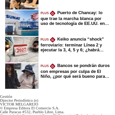
Puerto de Chancay: lo
PLUS
G
que trae la marcha blanca por
uso de tecnología de EE.UU. en
mercancías
Keiko anuncia “shock”
PLUS
G
ferroviario: terminar Línea 2 y
ejecutar la 3, 4, 5 y 6; ¿habrá
avances?
Bancos se pondrán duros
PLUS
G
con empresas por culpa de El
Niño, ¿por qué será bueno para
ahorristas?
Gestión
Director Periodístico (e)
VÍCTOR MELGAREJO
© Empresa Editora El Comercio S.A.
Calle Paracas #532, Pueblo Libre, Lima.