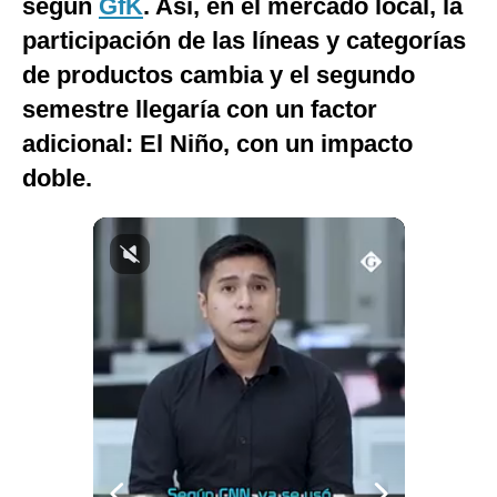
según
GfK
. Así, en el mercado local, la
Notas Contratadas
participación de las líneas y categorías
Podcast
de productos cambia y el segundo
semestre llegaría con un factor
Gestión TV
adicional: El Niño, con un impacto
Videos
doble.
Fotogalerías
gestion.pe
¿quiénes
Somos?
Términos
Y
Condiciones
Política
De
Privacidad