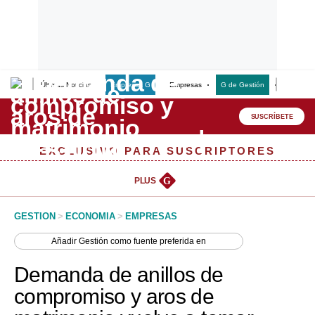
Últimas Noticias
Empresas G
Empresas
G de Gestión
Finanzas
Lo último
Peru Quiosco
SUSCRÍBETE
Portada
EXCLUSIVO PARA SUSCRIPTORES
Empresas
PLUS
G
Management & Empleo
GESTION
>
ECONOMIA
>
EMPRESAS
Economía
Añadir
Gestión
como fuente preferida en
Mercados
Demanda de anillos de
Perú
compromiso y aros de
Política