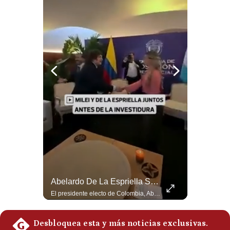
Notas Contratadas
Podcast
Gestión TV
Videos
Fotogalerías
gestion.pe
¿quiénes
Somos?
Términos
Aranceles De Trump Ponen Bajo Presión A Las Exportaciones Del Perú | #EnClaveEconómica
Abelardo De La Espriella Se Reúne Con Javier Milei En Cali | Gestión Mundo
Y
Analizamos la decisión de Estados Unidos de imponer nuevos aranceles a Perú y otros 59 países por presuntos incumplimientos relacionados con el trabajo forzoso. Esta medida amenaza envíos peruanos valorados en más de US$ 5.300 millones, lo que representa casi la mitad de todo lo que el Perú exportó al mercado estadounidense el año pasado. #EconomiaPeru #ExportacionesPeru #DonaldTrump #Aranceles #ComercioExterior #ArancelesTrump #NoticiasPeru #EEUU 👉 Suscríbete y activa la campana para no perderte nuestro análisis diario. 🌎 Síguenos en nuestras redes sociales: 📌 Web oficial: https://gestion.pe/mundo/ 📌 LinkedIn: http://bit.ly/3HYIET0 📌 X (Twitter): http://bit.ly/4noZtX9 📌 TikTok: http://bit.ly/4evB6TO
El presidente electo de Colombia, Abelardo de la Espriella, sostuvo una reunión bilateral en Cali con el mandatario argentino Javier Milei. El encuentro se dio pocas horas antes de la ceremonia de investidura presidencial para el periodo 2026-2030, marcando el inicio de una nueva alianza estratégica regional. #DeLaEspriella #JavierMilei #Colombia #Argentina #PoliticaLatina #Shorts 👉 Suscríbete y activa la campana para no perderte nuestro análisis diario. 🌎 Síguenos en nuestras redes sociales: 📌 Web oficial: https://gestion.pe/mundo/ 📌 LinkedIn: http://bit.ly/3HYIET0 📌 X (Twitter): http://bit.ly/4noZtX9 📌 TikTok: http://bit.ly/4evB6TO
Condiciones
Política
De
Privacidad