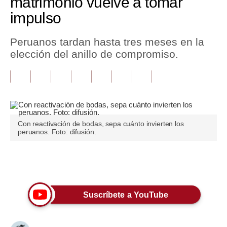
matrimonio vuelve a tomar
impulso
Tu Dinero
Finanzas Personales
Peruanos tardan hasta tres meses en la
elección del anillo de compromiso.
Inmobiliarias
Plus G
Opinión
Editorial
Con reactivación de bodas, sepa cuánto invierten los
peruanos. Foto: difusión.
Pregunta de hoy
Blogs
Únete a nuestro canal
Tendencias
Suscríbete a YouTube
Lujo
Viajes