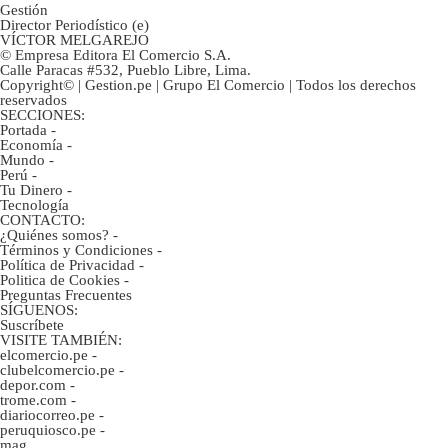
Gestión
Director Periodístico (e)
VÍCTOR MELGAREJO
© Empresa Editora El Comercio S.A.
Calle Paracas #532, Pueblo Libre, Lima.
Copyright© | Gestion.pe | Grupo El Comercio | Todos los derechos
reservados
SECCIONES:
Portada
-
Economía
-
Mundo
-
Perú
-
Tu Dinero
-
Tecnología
CONTACTO:
¿Quiénes somos?
-
Términos y Condiciones
-
Política de Privacidad
-
Politica de Cookies
-
Preguntas Frecuentes
SÍGUENOS:
Suscríbete
VISITE TAMBIÉN:
elcomercio.pe
-
clubelcomercio.pe
-
depor.com
-
trome.com
-
diariocorreo.pe
-
peruquiosco.pe
-
mag