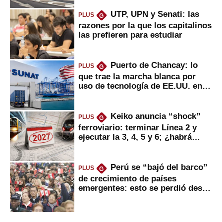
UTP, UPN y Senati: las
PLUS
G
razones por la que los capitalinos
las prefieren para estudiar
Puerto de Chancay: lo
PLUS
G
que trae la marcha blanca por
uso de tecnología de EE.UU. en
mercancías
Keiko anuncia “shock”
PLUS
G
ferroviario: terminar Línea 2 y
ejecutar la 3, 4, 5 y 6; ¿habrá
avances?
Perú se “bajó del barco”
PLUS
G
de crecimiento de países
emergentes: esto se perdió desde
2022