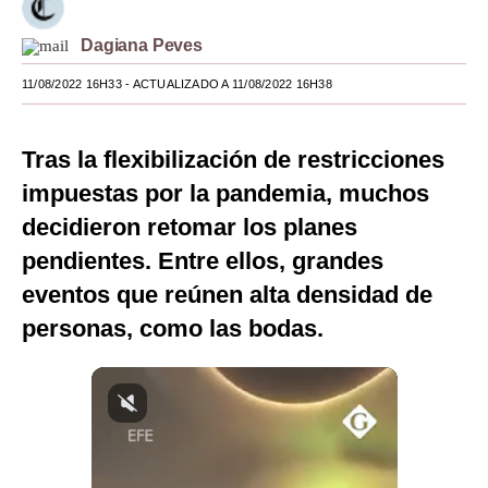
Moda
Dagiana Peves
Estilos
11/08/2022 16H33
- ACTUALIZADO A 11/08/2022 16H38
Mundo
Tras la flexibilización de restricciones
EEUU
impuestas por la pandemia, muchos
México
decidieron retomar los planes
España
pendientes. Entre ellos, grandes
eventos que reúnen alta densidad de
Internacional
personas, como las bodas.
Tecnología
Club del Suscriptor
Mix
G de Gestión