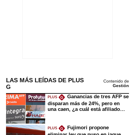
LAS MÁS LEÍDAS DE PLUS
Contenido de
G
Gestión
Ganancias de tres AFP se
PLUS
G
disparan más de 24%, pero en
una caen, ¿a cuál está afiliado
usted?
Fujimori propone
PLUS
G
eliminar ley que puso en jaque