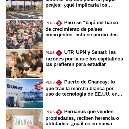
peajes: ¿qué implicaría los
usuarios?
Perú se “bajó del barco”
PLUS
G
de crecimiento de países
emergentes: esto se perdió desde
2022
UTP, UPN y Senati: las
PLUS
G
razones por la que los capitalinos
las prefieren para estudiar
Puerto de Chancay: lo
PLUS
G
que trae la marcha blanca por
uso de tecnología de EE.UU. en
mercancías
Peruanos que venden
PLUS
G
propiedades, reciben herencia o
utilidades: ¿cuál es su nueva
inversión clave?