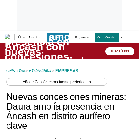
Últimas Noticias
Empresas G
Empresas
G de Gestión
Finanzas
Lo último
Peru Quiosco
SUSCRÍBETE
Portada
GESTION
>
ECONOMIA
>
EMPRESAS
Empresas
Añadir
Gestión
como fuente preferida en
Management & Empleo
Nuevas concesiones mineras:
Economía
Daura amplía presencia en
Áncash en distrito aurífero
Mercados
clave
Perú
Política