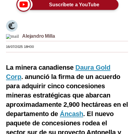
Suscríbete a YouTube
Moda
Estilos
Mundo
Alejandro Milla
EEUU
16/07/2025 18H30
México
La minera canadiense
Daura Gold
España
Corp
. anunció la firma de un acuerdo
Internacional
para adquirir cinco concesiones
Tecnología
mineras estratégicas que abarcan
aproximadamente 2,900 hectáreas en el
Club del Suscriptor
departamento de
Áncash
. El nuevo
Mix
paquete de concesiones rodea el
G de Gestión
sector sur de su proyecto Antonella y