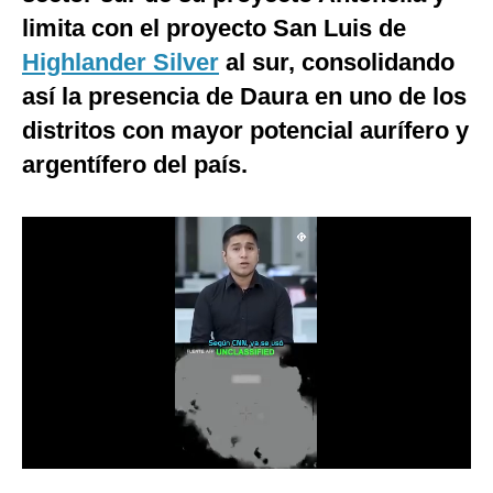
limita con el proyecto San Luis de
Notas Contratadas
Highlander Silver
al sur, consolidando
Podcast
así la presencia de Daura en uno de los
Gestión TV
distritos con mayor potencial aurífero y
Videos
argentífero del país.
Fotogalerías
gestion.pe
¿quiénes
Somos?
Términos
Y
Condiciones
Política
De
Privacidad