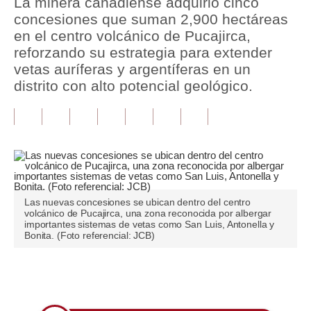
La minera canadiense adquirió cinco
concesiones que suman 2,900 hectáreas
Tu Dinero
en el centro volcánico de Pucajirca,
reforzando su estrategia para extender
Finanzas Personales
vetas auríferas y argentíferas en un
Inmobiliarias
distrito con alto potencial geológico.
Plus G
Opinión
Editorial
Pregunta de hoy
Las nuevas concesiones se ubican dentro del centro
volcánico de Pucajirca, una zona reconocida por albergar
Blogs
importantes sistemas de vetas como San Luis, Antonella y
Bonita. (Foto referencial: JCB)
Tendencias
Lujo
Únete a nuestro canal
Viajes