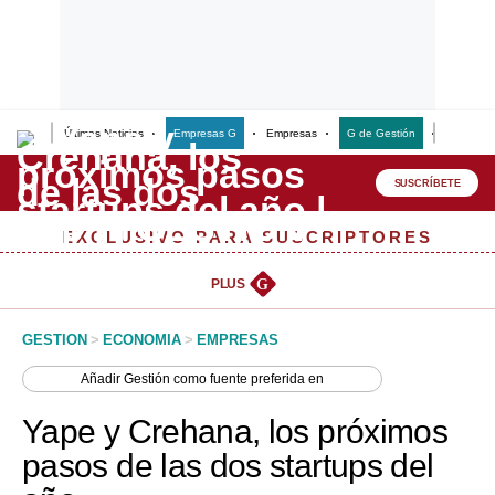
Últimas Noticias
Empresas G
Empresas
G de Gestión
Finanzas
Lo último
Peru Quiosco
SUSCRÍBETE
Portada
EXCLUSIVO PARA SUSCRIPTORES
Empresas
PLUS
G
Management & Empleo
GESTION
>
ECONOMIA
>
EMPRESAS
Economía
Añadir
Gestión
como fuente preferida en
Mercados
Yape y Crehana, los próximos
Perú
pasos de las dos startups del
Política