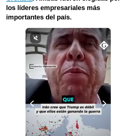
los líderes empresariales más
Notas Contratadas
importantes del país.
Podcast
Gestión TV
Videos
Fotogalerías
gestion.pe
¿quiénes
Somos?
Términos
Y
Condiciones
Política
De
Privacidad