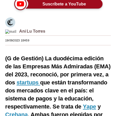
Suscríbete a YouTube
Moda
Estilos
Mundo
Ani Lu Torres
EEUU
19/09/2023 10H59
México
(G de Gestión) La duodécima edición
España
de las Empresas Más Admiradas (EMA)
Internacional
del 2023, reconoció, por primera vez, a
Tecnología
dos
startups
que están transformando
dos mercados clave en el país: el
Club del Suscriptor
sistema de pagos y la educación,
Mix
respectivamente. Se trata de
Yape
y
G de Gestión
Crehana
. Ambas fueron elegidas por