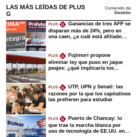
LAS MÁS LEÍDAS DE PLUS
Contenido de
G
Gestión
Ganancias de tres AFP se
PLUS
G
disparan más de 24%, pero en
una caen, ¿a cuál está afiliado
usted?
Fujimori propone
PLUS
G
eliminar ley que puso en jaque
peajes: ¿qué implicaría los
usuarios?
UTP, UPN y Senati: las
PLUS
G
razones por la que los capitalinos
las prefieren para estudiar
Puerto de Chancay: lo
PLUS
G
que trae la marcha blanca por
uso de tecnología de EE.UU. en
mercancías