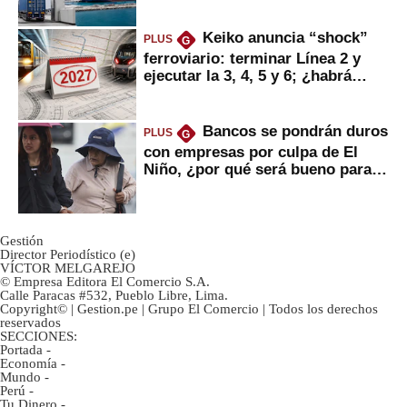
Keiko anuncia “shock”
PLUS
G
ferroviario: terminar Línea 2 y
ejecutar la 3, 4, 5 y 6; ¿habrá
avances?
Bancos se pondrán duros
PLUS
G
con empresas por culpa de El
Niño, ¿por qué será bueno para
ahorristas?
Gestión
Director Periodístico (e)
VÍCTOR MELGAREJO
© Empresa Editora El Comercio S.A.
Calle Paracas #532, Pueblo Libre, Lima.
Copyright© | Gestion.pe | Grupo El Comercio | Todos los derechos
reservados
SECCIONES:
Portada
-
Economía
-
Mundo
-
Perú
-
Tu Dinero
-