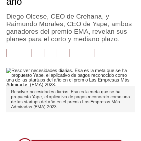
año
Tu Dinero
Diego Olcese, CEO de Crehana, y
Raimundo Morales, CEO de Yape, ambos
Finanzas Personales
ganadores del premio EMA, revelan sus
Inmobiliarias
planes para el corto y mediano plazo.
Plus G
Opinión
Editorial
Pregunta de hoy
Resolver necesidades diarias. Esa es la meta que se ha
propuesto Yape, el aplicativo de pagos reconocido como una
Blogs
de las startups del año en el premio Las Empresas Más
Admiradas (EMA) 2023.
Tendencias
Lujo
Únete a nuestro canal
Viajes