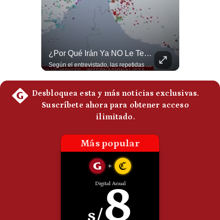
Politica
De
Cookies
Preguntas
Frecuentes
NOTICIAS DE ÚLTIMA HORA: EE.UU. Se Queda Sin Misiles En Medio Oriente
¿Por Qué Irán Ya NO Le Teme A Donald Trump? | #radar24
NOTICIAS DE ÚLTIMA HORA: 1️⃣ EE.UU.: Habría gastado casi el 80% de sus misiles más avanzados (THAAD), un factor clave en las decisiones de Donald Trump frente a Irán. 2️⃣ Argentina y Brasil: Tensión diplomática escala; Brasil solicita el regreso del embajador argentino tras fuertes declaraciones de Javier Milei. 3️⃣ México: Asesinan al influencer César Gastélum a balazos durante una transmisión en vivo en Culiacán, Sinaloa. 4️⃣ Alemania: Ataque con dron explosivo obliga a suspender el aeropuerto de Leipzig, punto logístico clave de la OTAN para enviar material a Ucrania. ¿Qué noticia te parece la más impactante del día? ¡Te leo en los comentarios! 👇 #EEUU #JavierMilei #CesarGastelum #Alemania #Noticias #UltimaHora #NoticiasDelDia 🚀 ¿Quieres entender el mundo sin ruido? Únete a nuestra comunidad y forma parte del cambio. #GestiónNewsroomLive #NoticiasGlobales #AnálisisGeopolítico #EconomíaMundial #IA #Geopolítica #LatinosEnUSA #NoticiasEnEspañol 👉 Suscríbete y activa la campana para no perderte nuestro análisis diario. 🌎 Síguenos en nuestras redes sociales: 📌 Web oficial: https://gestion.pe/mundo/ 📌 LinkedIn: http://bit.ly/3HYIET0 📌 X (Twitter): http://bit.ly/4noZtX9 📌 TikTok: http://bit.ly/4evB6TO
Según el entrevistado, las repetidas amenazas de Donald Trump y sus posteriores retrocesos habrían reducido su credibilidad ante Irán. Los nuevos sectores radicales iraníes interpretarían esta conducta como una señal de debilidad y considerarían que resistir durante meses frente a Estados Unidos ya representa una victoria. #DonaldTrump #Irán #EstadosUnidos #Geopolitica #NoticiasInternacionales #Shorts #MedioOriente 👉 Suscríbete y activa la campana para no perderte nuestro análisis diario. 🌎 Síguenos en nuestras redes sociales: 📌 Web oficial: https://gestion.pe/mundo/ 📌 LinkedIn: http://bit.ly/3HYIET0 📌 X (Twitter): http://bit.ly/4noZtX9 📌 TikTok: http://bit.ly/4evB6TO