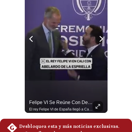
Politica
De
Cookies
Preguntas
Frecuentes
¿Irán Se Está Convirtiendo En Un Régimen Militar? | #radar24
Felipe VI Se Reúne Con De La Espriella Antes De La Investidura | Gestión Mundo
Esteban Silva, politólogo internacional, señala que algunos analistas consideran que la estructura religiosa iraní estaría sirviendo para sostener el poder de una cúpula militar. Explica que la Guardia Revolucionaria está aumentando su influencia sobre la seguridad, las decisiones estratégicas y hasta asuntos económicos como el estrecho de Ormuz. #Iran #GuardiaRevolucionaria #Geopolitica #NoticiasInternacionales #Shorts 👉 Suscríbete y activa la campana para no perderte nuestro análisis diario. 🌎 Síguenos en nuestras redes sociales: 📌 Web oficial: https://gestion.pe/mundo/ 📌 LinkedIn: http://bit.ly/3HYIET0 📌 X (Twitter): http://bit.ly/4noZtX9 📌 TikTok: http://bit.ly/4evB6TO
El rey Felipe VI de España llegó a Cali para reunirse con el presidente electo de Colombia, Abelardo de la Espriella, horas antes de su histórica investidura presidencial. Un encuentro clave que refuerza las relaciones diplomáticas y bilaterales entre ambas naciones antes de la ceremonia oficial. ¿Qué opinas sobre el papel diplomático de España en la política latinoamericana? #FelipeVI #DeLaEspriella #Colombia #Espana #PoliticaInternacional #Shorts 👉 Suscríbete y activa la campana para no perderte nuestro análisis diario. 🌎 Síguenos en nuestras redes sociales: 📌 Web oficial: https://gestion.pe/mundo/ 📌 LinkedIn: http://bit.ly/3HYIET0 📌 X (Twitter): http://bit.ly/4noZtX9 📌 TikTok: http://bit.ly/4evB6TO