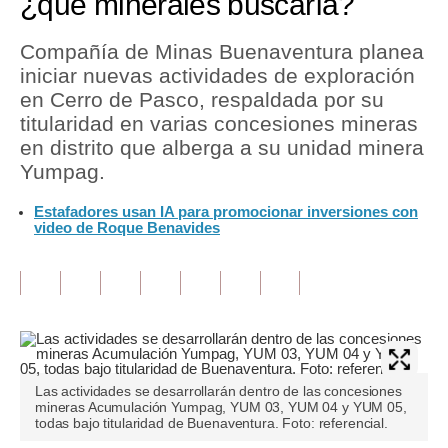
¿qué minerales buscaría?
Tu Dinero
Compañía de Minas Buenaventura planea
iniciar nuevas actividades de exploración
Finanzas Personales
en Cerro de Pasco, respaldada por su
Inmobiliarias
titularidad en varias concesiones mineras
en distrito que alberga a su unidad minera
Plus G
Yumpag.
Opinión
Estafadores usan IA para promocionar inversiones con
video de Roque Benavides
Editorial
Pregunta de hoy
Blogs
Tendencias
Las actividades se desarrollarán dentro de las concesiones
Lujo
mineras Acumulación Yumpag, YUM 03, YUM 04 y YUM 05,
todas bajo titularidad de Buenaventura. Foto: referencial.
Viajes