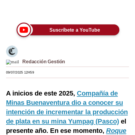
Moda
Únete a nuestro canal
Estilos
Suscríbete a YouTube
Mundo
EEUU
México
Redacción Gestión
España
09/07/2025 12H59
Internacional
A inicios de este 2025,
Compañía de
Tecnología
Minas Buenaventura dio a conocer su
Club del Suscriptor
intención de incrementar la producción
Mix
de plata en su mina Yumpag (Pasco)
el
presente año. En ese momento,
G de Gestión
Roque