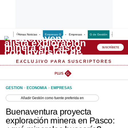
Últimas Noticias
Empresas G
Empresas
G de Gestión
Finanzas
Lo último
Peru Quiosco
SUSCRÍBETE
Portada
EXCLUSIVO PARA SUSCRIPTORES
Empresas
PLUS
G
Management & Empleo
GESTION
>
ECONOMIA
>
EMPRESAS
Economía
Añadir
Gestión
como fuente preferida en
Mercados
Buenaventura proyecta
Perú
exploración minera en Pasco:
Política