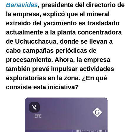
Benavides
, presidente del directorio de
Notas Contratadas
la empresa, explicó que el mineral
Podcast
extraído del yacimiento es trasladado
Gestión TV
actualmente a la planta concentradora
de Uchucchacua, donde se llevan a
Videos
cabo campañas periódicas de
Fotogalerías
procesamiento. Ahora, la empresa
también prevé impulsar actividades
exploratorias en la zona. ¿En qué
gestion.pe
consiste esta iniciativa?
¿quiénes
Somos?
Términos
Y
Condiciones
Política
De
Privacidad