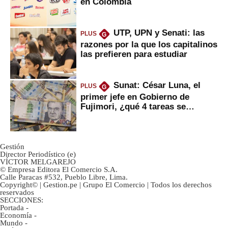
en Colombia
UTP, UPN y Senati: las
PLUS
G
razones por la que los capitalinos
las prefieren para estudiar
Sunat: César Luna, el
PLUS
G
primer jefe en Gobierno de
Fujimori, ¿qué 4 tareas se
marcan urgentes?
Gestión
Director Periodístico (e)
VÍCTOR MELGAREJO
© Empresa Editora El Comercio S.A.
Calle Paracas #532, Pueblo Libre, Lima.
Copyright© | Gestion.pe | Grupo El Comercio | Todos los derechos
reservados
SECCIONES:
Portada
-
Economía
-
Mundo
-