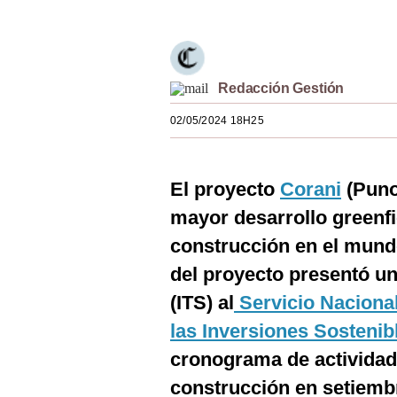
Estilos
Mundo
Redacción Gestión
EEUU
02/05/2024 18H25
México
España
El proyecto
Corani
(Puno
Internacional
mayor desarrollo greenf
Tecnología
construcción en el mundo
Club del Suscriptor
del proyecto presentó un
(ITS) al
Servicio Nacional
Mix
las Inversiones Sostenib
G de Gestión
cronograma de actividade
Notas Contratadas
construcción en setiembr