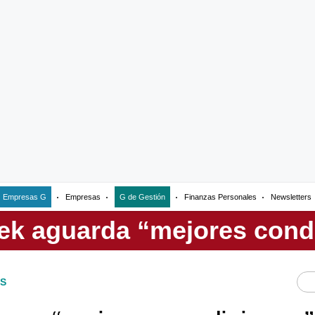
Empresas G
Empresas
G de Gestión
Finanzas Personales
Newsletters
S