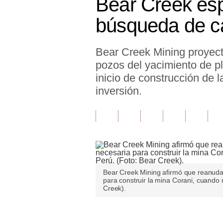
Bear Creek esp
Finanzas Personales
búsqueda de ca
Inmobiliarias
Bear Creek Mining proyect
Plus G
pozos del yacimiento de pl
Opinión
inicio de construcción de
inversión.
Editorial
Pregunta de hoy
Blogs
Tendencias
Bear Creek Mining afirmó que reanudar
Lujo
para construir la mina Corani, cuando 
Creek).
Viajes
Moda
Únete a nuestro canal