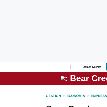
Lo último
Peru Quiosco
Portada
Empresas
Management & Empleo
Economía
Últimas Noticias
Mercados
Perú
Política
GESTION
>
ECONOMIA
>
EMPRESA
Tu Dinero