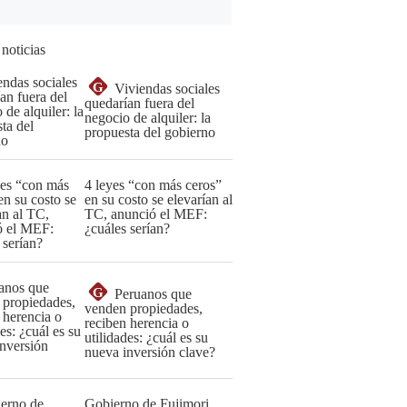
 noticias
G
Viviendas sociales
quedarían fuera del
negocio de alquiler: la
propuesta del gobierno
4 leyes “con más ceros”
en su costo se elevarían al
TC, anunció el MEF:
¿cuáles serían?
G
Peruanos que
venden propiedades,
reciben herencia o
utilidades: ¿cuál es su
nueva inversión clave?
Gobierno de Fujimori