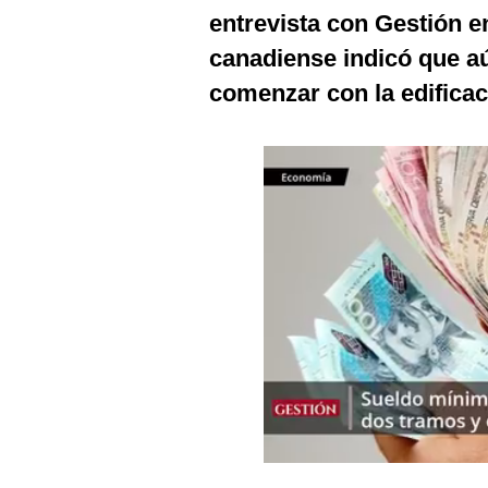
Podcast
entrevista con Gestión en
canadiense indicó que aú
Gestión TV
comenzar con la edificac
Videos
Fotogalerías
gestion.pe
¿quiénes
Somos?
Términos
Y
Condiciones
Política
De
Privacidad
Politica