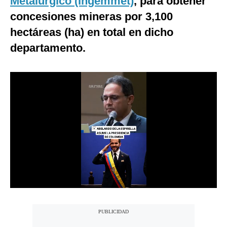
Metalúrgico (Ingemmet)
, para obtener
Notas Contratadas
concesiones mineras por 3,100
hectáreas (ha) en total en dicho
Podcast
departamento.
Gestión TV
Videos
Fotogalerías
gestion.pe
¿quiénes
Somos?
Términos
Y
Condiciones
Política
De
Privacidad