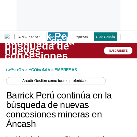
Últimas Noticias
Empresas G
Empresas
G de Gestión
Finanzas
Lo último
Peru Quiosco
SUSCRÍBETE
Portada
GESTION
>
ECONOMIA
>
EMPRESAS
Empresas
Añadir
Gestión
como fuente preferida en
Management & Empleo
Barrick Perú continúa en la
Economía
búsqueda de nuevas
concesiones mineras en
Mercados
Áncash
Perú
Política