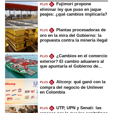
Fujimori propone
PLUS
G
eliminar ley que puso en jaque
peajes: ¿qué cambios implicaría?
Plantas procesadoras de
PLUS
G
oro en la mira del Gobierno: la
propuesta contra la minería ilegal
¿Cambios en el comercio
PLUS
G
exterior? El cambio aduanero al
que apuntaría el Gobierno de
Fujimori
Alicorp: qué ganó con la
PLUS
G
compra del negocio de Unilever
en Colombia
UTP, UPN y Senati: las
PLUS
G