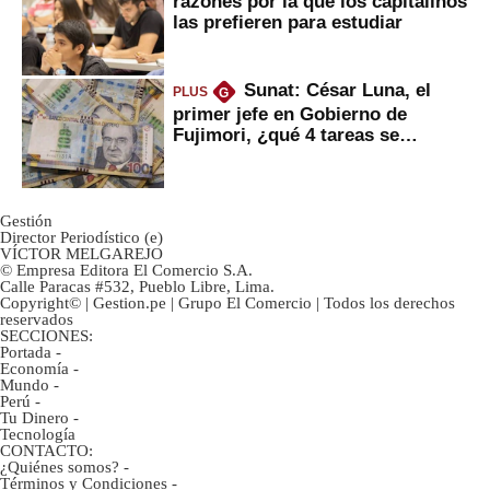
razones por la que los capitalinos
las prefieren para estudiar
Sunat: César Luna, el
PLUS
G
primer jefe en Gobierno de
Fujimori, ¿qué 4 tareas se
marcan urgentes?
Gestión
Director Periodístico (e)
VÍCTOR MELGAREJO
© Empresa Editora El Comercio S.A.
Calle Paracas #532, Pueblo Libre, Lima.
Copyright© | Gestion.pe | Grupo El Comercio | Todos los derechos
reservados
SECCIONES:
Portada
-
Economía
-
Mundo
-
Perú
-
Tu Dinero
-
Tecnología
CONTACTO:
¿Quiénes somos?
-
Términos y Condiciones
-