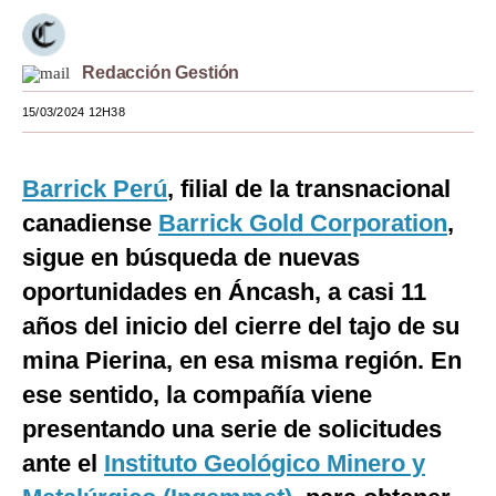
Moda
Redacción Gestión
Estilos
15/03/2024 12H38
Mundo
EEUU
Barrick Perú
, filial de la transnacional
México
canadiense
Barrick Gold Corporation
,
sigue en búsqueda de nuevas
España
oportunidades en Áncash, a casi 11
Internacional
años del inicio del cierre del tajo de su
Tecnología
mina Pierina, en esa misma región. En
Club del Suscriptor
ese sentido, la compañía viene
presentando una serie de solicitudes
Mix
ante el
Instituto Geológico Minero y
G de Gestión