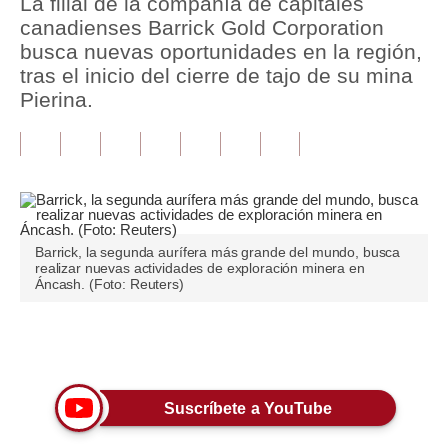
La filial de la compañía de capitales
canadienses Barrick Gold Corporation
Tu Dinero
busca nuevas oportunidades en la región,
tras el inicio del cierre de tajo de su mina
Finanzas Personales
Pierina.
Inmobiliarias
Plus G
Opinión
Editorial
Barrick, la segunda aurífera más grande del mundo, busca
realizar nuevas actividades de exploración minera en
Pregunta de hoy
Áncash. (Foto: Reuters)
Blogs
Únete a nuestro canal
Tendencias
Lujo
Suscríbete a YouTube
Viajes