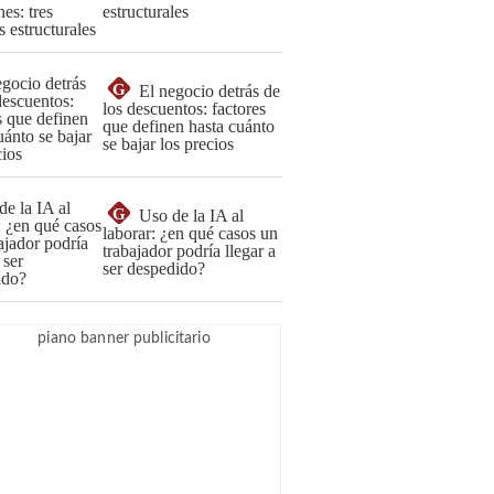
estructurales
G
El negocio detrás de
los descuentos: factores
que definen hasta cuánto
se bajar los precios
G
Uso de la IA al
laborar: ¿en qué casos un
trabajador podría llegar a
ser despedido?