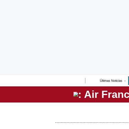
Lo último
Peru Quiosco
Portada
Empresas
Management & Empleo
Economía
Últimas Noticias
Mercados
Perú
Política
Tu Dinero