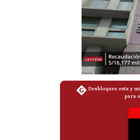
Podcast
Gestión TV
Videos
Fotogalerías
gestion.pe
¿quiénes
Somos?
Términos
Y
Condiciones
Política
De
Privacidad
Politica