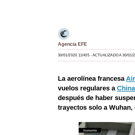
Estilos
Únete a nuestro canal
Mundo
EEUU
México
Agencia EFE
España
30/01/2020 11H05
- ACTUALIZADO A 30/01/
Internacional
La aerolínea francesa
Ai
Tecnología
vuelos regulares a
China
Club del Suscriptor
después de haber suspen
Mix
trayectos solo a Wuhan, 
G de Gestión
Notas Contratadas