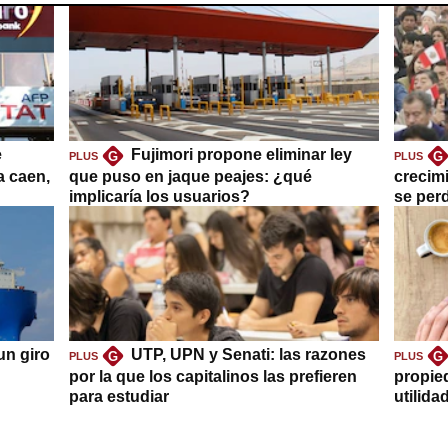
e
Fujimori propone eliminar ley
G
G
PLUS
PLUS
a caen,
que puso en jaque peajes: ¿qué
crecim
implicaría los usuarios?
se per
un giro
UTP, UPN y Senati: las razones
G
G
PLUS
PLUS
por la que los capitalinos las prefieren
propie
para estudiar
utilida
clave?