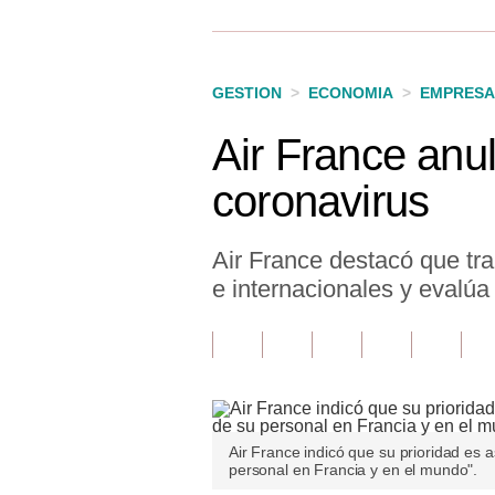
Finanzas Personales
Inmobiliarias
GESTION
>
ECONOMIA
>
EMPRESA
Plus G
Air France anul
Opinión
coronavirus
Editorial
Pregunta de hoy
Air France destacó que tra
e internacionales y evalúa
Blogs
Tendencias
Lujo
Viajes
Air France indicó que su prioridad es a
personal en Francia y en el mundo".
Moda