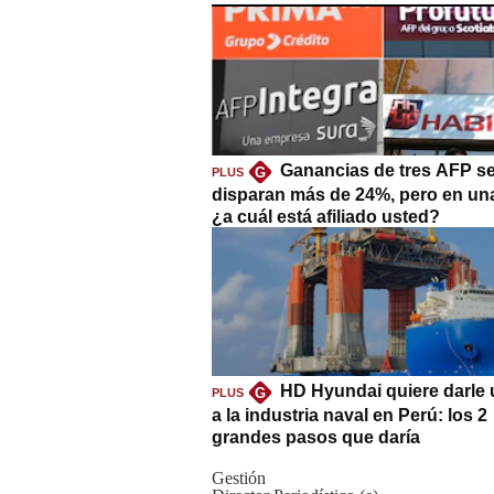
Ganancias de tres AFP s
G
PLUS
disparan más de 24%, pero en un
¿a cuál está afiliado usted?
HD Hyundai quiere darle 
G
PLUS
a la industria naval en Perú: los 2
grandes pasos que daría
Gestión