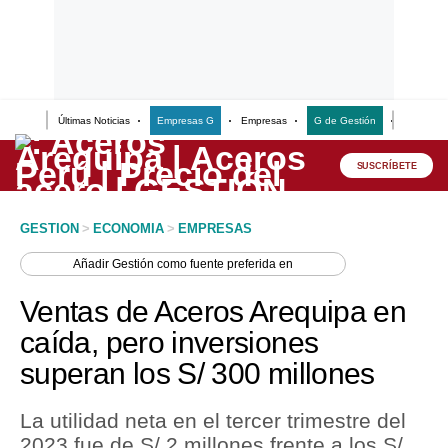
Últimas Noticias
Empresas G
Empresas
G de Gestión
Finanzas
Lo último
Peru Quiosco
SUSCRÍBETE
Portada
GESTION
>
ECONOMIA
>
EMPRESAS
Empresas
Añadir
Gestión
como fuente preferida en
Management & Empleo
Ventas de Aceros Arequipa en
Economía
caída, pero inversiones
superan los S/ 300 millones
Mercados
Perú
La utilidad neta en el tercer trimestre del
2023 fue de S/ 2 millones frente a los S/
Política