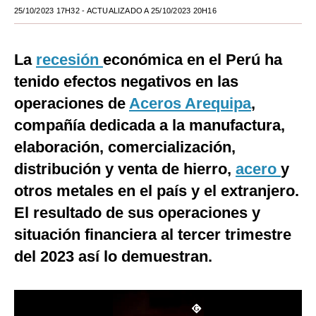
25/10/2023 17H32
- ACTUALIZADO A 25/10/2023 20H16
Moda
Estilos
La
recesión
económica en el Perú ha
Mundo
tenido efectos negativos en las
operaciones de
Aceros Arequipa
,
EEUU
compañía dedicada a la manufactura,
México
elaboración, comercialización,
España
distribución y venta de hierro,
acero
y
otros metales en el país y el extranjero.
Internacional
El resultado de sus operaciones y
Tecnología
situación financiera al tercer trimestre
Club del Suscriptor
del 2023 así lo demuestran.
Mix
G de Gestión