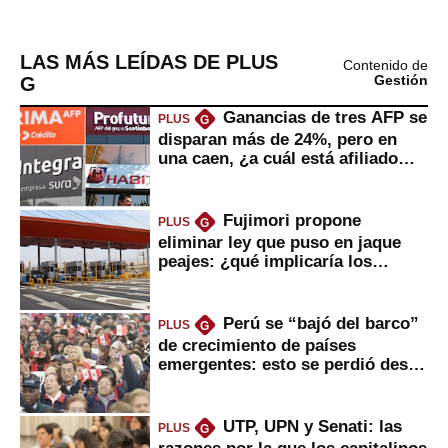
LAS MÁS LEÍDAS DE PLUS
Contenido de
G
Gestión
Ganancias de tres AFP se
PLUS
G
disparan más de 24%, pero en
una caen, ¿a cuál está afiliado
usted?
Fujimori propone
PLUS
G
eliminar ley que puso en jaque
peajes: ¿qué implicaría los
usuarios?
Perú se “bajó del barco”
PLUS
G
de crecimiento de países
emergentes: esto se perdió desde
2022
UTP, UPN y Senati: las
PLUS
G