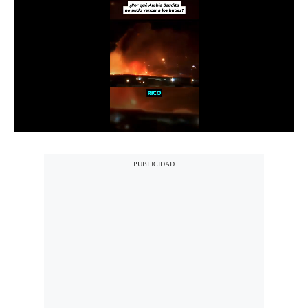
Notas Contratadas
Podcast
Gestión TV
Videos
Fotogalerías
gestion.pe
¿quiénes
Somos?
Términos
Y
Condiciones
Política
De
Privacidad