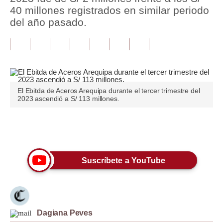
40 millones registrados en similar periodo
Tu Dinero
del año pasado.
Finanzas Personales
Inmobiliarias
Plus G
El Ebitda de Aceros Arequipa durante el tercer trimestre del
Opinión
2023 ascendió a S/ 113 millones.
Editorial
Únete a nuestro canal
Pregunta de hoy
Blogs
Suscríbete a YouTube
Tendencias
Lujo
Dagiana Peves
Viajes