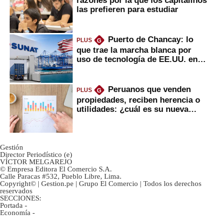
razones por la que los capitalinos
las prefieren para estudiar
Puerto de Chancay: lo
PLUS
G
que trae la marcha blanca por
uso de tecnología de EE.UU. en
mercancías
Peruanos que venden
PLUS
G
propiedades, reciben herencia o
utilidades: ¿cuál es su nueva
inversión clave?
Gestión
Director Periodístico (e)
VÍCTOR MELGAREJO
© Empresa Editora El Comercio S.A.
Calle Paracas #532, Pueblo Libre, Lima.
Copyright© | Gestion.pe | Grupo El Comercio | Todos los derechos
reservados
SECCIONES:
Portada
-
Economía
-