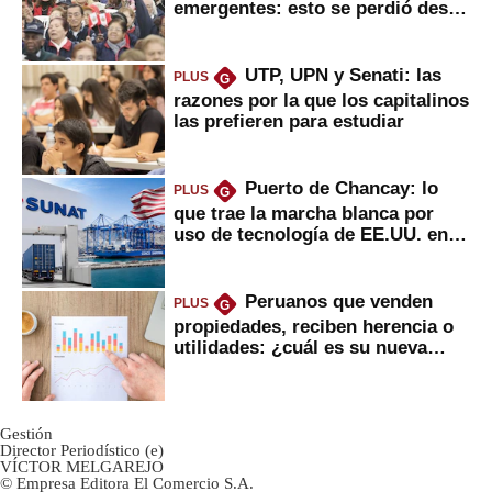
emergentes: esto se perdió desde
2022
UTP, UPN y Senati: las
PLUS
G
razones por la que los capitalinos
las prefieren para estudiar
Puerto de Chancay: lo
PLUS
G
que trae la marcha blanca por
uso de tecnología de EE.UU. en
mercancías
Peruanos que venden
PLUS
G
propiedades, reciben herencia o
utilidades: ¿cuál es su nueva
inversión clave?
Gestión
Director Periodístico (e)
VÍCTOR MELGAREJO
© Empresa Editora El Comercio S.A.