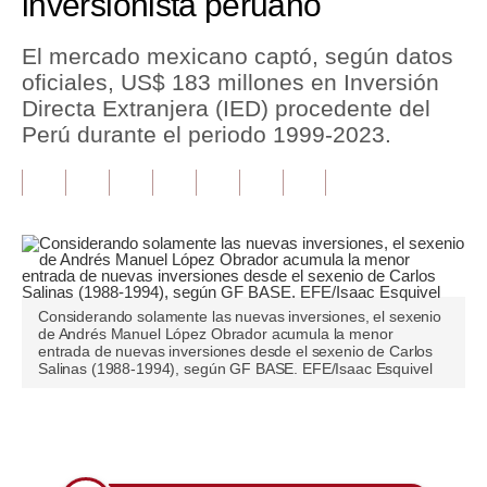
inversionista peruano
Tu Dinero
El mercado mexicano captó, según datos
oficiales, US$ 183 millones en Inversión
Finanzas Personales
Directa Extranjera (IED) procedente del
Inmobiliarias
Perú durante el periodo 1999-2023.
Plus G
Opinión
Editorial
Pregunta de hoy
Considerando solamente las nuevas inversiones, el sexenio
de Andrés Manuel López Obrador acumula la menor
Blogs
entrada de nuevas inversiones desde el sexenio de Carlos
Salinas (1988-1994), según GF BASE. EFE/Isaac Esquivel
Tendencias
Lujo
Únete a nuestro canal
Viajes