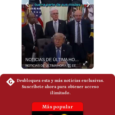
Politica
De
Cookies
Preguntas
Frecuentes
El Petróleo Cae, Pero Podría Dispararse Nuevamente | #radar24
NOTICIAS DE ÚLTIMA HORA: EE.UU. Se Queda Sin Misiles En Medio Oriente
Los precios internacionales del petróleo retrocedieron ante la posibilidad de un acuerdo para reabrir el estrecho de Ormuz. Sin embargo, la caída responde solo a una expectativa diplomática y un nuevo ataque contra un buque podría hacer regresar rápidamente la prima de riesgo. #Petroleo #EstrechoDeOrmuz #EconomiaGlobal #MercadoPetrolero #Crudo #NoticiasEconomicas #Geopolitica #Shorts 👉 Suscríbete y activa la campana para no perderte nuestro análisis diario. 🌎 Síguenos en nuestras redes sociales: 📌 Web oficial: https://gestion.pe/mundo/ 📌 LinkedIn: http://bit.ly/3HYIET0 📌 X (Twitter): http://bit.ly/4noZtX9 📌 TikTok: http://bit.ly/4evB6TO
NOTICIAS DE ÚLTIMA HORA: 1️⃣ EE.UU.: Habría gastado casi el 80% de sus misiles más avanzados (THAAD), un factor clave en las decisiones de Donald Trump frente a Irán. 2️⃣ Argentina y Brasil: Tensión diplomática escala; Brasil solicita el regreso del embajador argentino tras fuertes declaraciones de Javier Milei. 3️⃣ México: Asesinan al influencer César Gastélum a balazos durante una transmisión en vivo en Culiacán, Sinaloa. 4️⃣ Alemania: Ataque con dron explosivo obliga a suspender el aeropuerto de Leipzig, punto logístico clave de la OTAN para enviar material a Ucrania. ¿Qué noticia te parece la más impactante del día? ¡Te leo en los comentarios! 👇 #EEUU #JavierMilei #CesarGastelum #Alemania #Noticias #UltimaHora #NoticiasDelDia 🚀 ¿Quieres entender el mundo sin ruido? Únete a nuestra comunidad y forma parte del cambio. #GestiónNewsroomLive #NoticiasGlobales #AnálisisGeopolítico #EconomíaMundial #IA #Geopolítica #LatinosEnUSA #NoticiasEnEspañol 👉 Suscríbete y activa la campana para no perderte nuestro análisis diario. 🌎 Síguenos en nuestras redes sociales: 📌 Web oficial: https://gestion.pe/mundo/ 📌 LinkedIn: http://bit.ly/3HYIET0 📌 X (Twitter): http://bit.ly/4noZtX9 📌 TikTok: http://bit.ly/4evB6TO