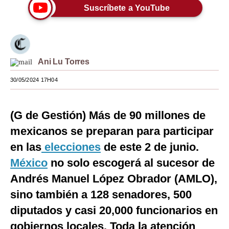
Suscríbete a YouTube
Moda
Estilos
Mundo
Ani Lu Torres
EEUU
30/05/2024 17H04
México
(G de Gestión) Más de 90 millones de
España
mexicanos se preparan para participar
Internacional
en las
elecciones
de este 2 de junio.
Tecnología
México
no solo escogerá al sucesor de
Andrés Manuel López Obrador (AMLO),
Club del Suscriptor
sino también a 128 senadores, 500
Mix
diputados y casi 20,000 funcionarios en
G de Gestión
gobiernos locales. Toda la atención