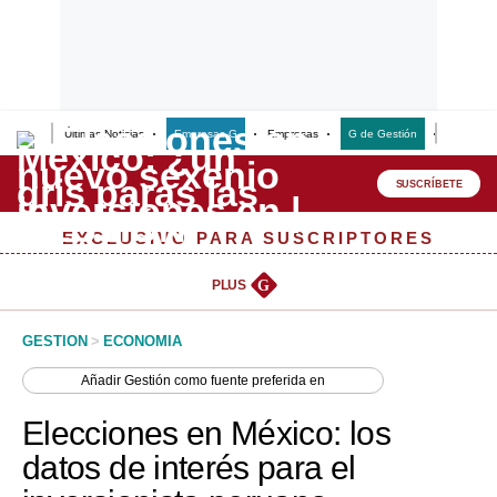
Últimas Noticias
Empresas G
Empresas
G de Gestión
Finanzas
Lo último
Peru Quiosco
SUSCRÍBETE
Portada
EXCLUSIVO PARA SUSCRIPTORES
Empresas
PLUS
G
Management & Empleo
GESTION
>
ECONOMIA
Economía
Añadir
Gestión
como fuente preferida en
Mercados
Elecciones en México: los
Perú
datos de interés para el
Política