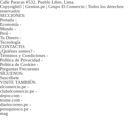
Calle Paracas #532, Pueblo Libre, Lima.
Copyright© | Gestion.pe | Grupo El Comercio | Todos los derechos
reservados
SECCIONES:
Portada
-
Economía
-
Mundo
-
Perú
-
Tu Dinero
-
Tecnología
CONTACTO:
¿Quiénes somos?
-
Términos y Condiciones
-
Política de Privacidad
-
Politica de Cookies
-
Preguntas Frecuentes
SÍGUENOS:
Suscríbete
VISITE TAMBIÉN:
elcomercio.pe
-
clubelcomercio.pe
-
depor.com
-
trome.com
-
diariocorreo.pe
-
peruquiosco.pe
-
mag