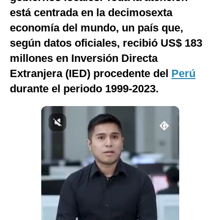
está centrada en la decimosexta
Notas Contratadas
economía del mundo, un país que,
Podcast
según datos oficiales, recibió US$ 183
Gestión TV
millones en Inversión Directa
Videos
Extranjera (IED) procedente del
Perú
durante el periodo 1999-2023.
Fotogalerías
gestion.pe
¿quiénes
Somos?
Términos
Y
Condiciones
Política
De
Privacidad