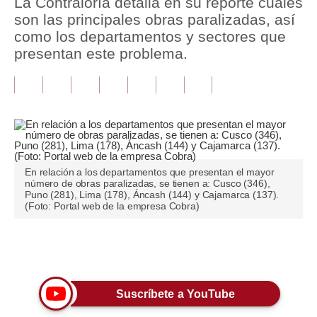
La Contraloría detalla en su reporte cuáles
son las principales obras paralizadas, así
Tu Dinero
como los departamentos y sectores que
presentan este problema.
Finanzas Personales
Inmobiliarias
Plus G
Opinión
Editorial
En relación a los departamentos que presentan el mayor
número de obras paralizadas, se tienen a: Cusco (346),
Puno (281), Lima (178), Áncash (144) y Cajamarca (137).
Pregunta de hoy
(Foto: Portal web de la empresa Cobra)
Blogs
Únete a nuestro canal
Tendencias
Lujo
Suscríbete a YouTube
Viajes