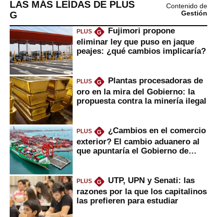
LAS MÁS LEÍDAS DE PLUS
Contenido de
G
Gestión
Fujimori propone
PLUS
G
eliminar ley que puso en jaque
peajes: ¿qué cambios implicaría?
Plantas procesadoras de
PLUS
G
oro en la mira del Gobierno: la
propuesta contra la minería ilegal
¿Cambios en el comercio
PLUS
G
exterior? El cambio aduanero al
que apuntaría el Gobierno de
Fujimori
UTP, UPN y Senati: las
PLUS
G
razones por la que los capitalinos
las prefieren para estudiar