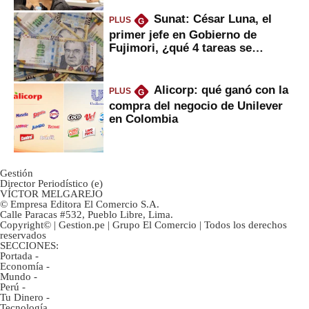
Sunat: César Luna, el
PLUS
G
primer jefe en Gobierno de
Fujimori, ¿qué 4 tareas se
marcan urgentes?
Alicorp: qué ganó con la
PLUS
G
compra del negocio de Unilever
en Colombia
Gestión
Director Periodístico (e)
VÍCTOR MELGAREJO
© Empresa Editora El Comercio S.A.
Calle Paracas #532, Pueblo Libre, Lima.
Copyright© | Gestion.pe | Grupo El Comercio | Todos los derechos
reservados
SECCIONES:
Portada
-
Economía
-
Mundo
-
Perú
-
Tu Dinero
-
Tecnología