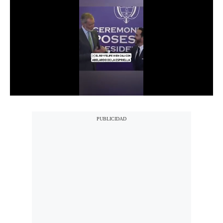
Notas Contratadas
Podcast
Gestión TV
Videos
Fotogalerías
gestion.pe
¿quiénes
Somos?
Términos
Y
Condiciones
Política
De
Privacidad