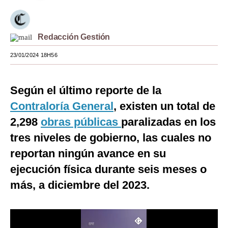
Moda
Estilos
Redacción Gestión
Mundo
23/01/2024 18H56
EEUU
Según el último reporte de la
México
Contraloría General
, existen un total de
España
2,298
obras públicas
paralizadas en los
tres niveles de gobierno, las cuales no
Internacional
reportan ningún avance en su
Tecnología
ejecución física durante seis meses o
Club del Suscriptor
más, a diciembre del 2023.
Mix
G de Gestión