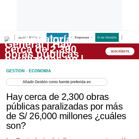
Últimas Noticias
Empresas G
Empresas
G de Gestión
Finanzas
Lo último
Peru Quiosco
SUSCRÍBETE
Portada
GESTION
>
ECONOMIA
Empresas
Añadir
Gestión
como fuente preferida en
Management & Empleo
Hay cerca de 2,300 obras
Economía
públicas paralizadas por más
de S/ 26,000 millones ¿cuáles
Mercados
son?
Perú
Política