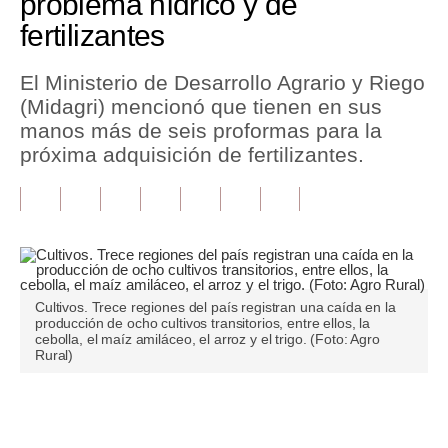
problema hídrico y de
fertilizantes
Tu Dinero
Finanzas Personales
El Ministerio de Desarrollo Agrario y Riego
(Midagri) mencionó que tienen en sus
Inmobiliarias
manos más de seis proformas para la
próxima adquisición de fertilizantes.
Plus G
Opinión
Editorial
Pregunta de hoy
Cultivos. Trece regiones del país registran una caída en la
Blogs
producción de ocho cultivos transitorios, entre ellos, la
cebolla, el maíz amiláceo, el arroz y el trigo. (Foto: Agro
Rural)
Tendencias
Lujo
Únete a nuestro canal
Viajes