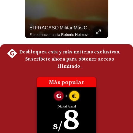
Politica
De
Cookies
Preguntas
¿Se ROMPEN Las Relaciones Entre Brasil Y Argentina? | Gestión Mundo
El FRACASO Militar Más Caro De Medio Oriente | #radar24
Frecuentes
Brasil pidió formalmente que Argentina retire a su embajador tras los cruces verbales entre Javier Milei y Lula da Silva. La crisis bilateral alcanza su punto más crítico en años. #PoliticaLatinoamericana #CrisisDiplomatica #MileiVsLula #BuenosAires #NoticiasDeHoy #Shorts 👉 Suscríbete y activa la campana para no perderte nuestro análisis diario. 🌎 Síguenos en nuestras redes sociales: 📌 Web oficial: https://gestion.pe/mundo/ 📌 LinkedIn: http://bit.ly/3HYIET0 📌 X (Twitter): http://bit.ly/4noZtX9 📌 TikTok: http://bit.ly/4evB6TO
El internacionalista Roberto Heimovits señaló que Arabia Saudita posee armamento avanzado comprado por decenas de miles de millones de dólares. Sin embargo, recuerda que combatió durante siete años contra los hutíes sin conseguir derrotarlos, pese a la enorme diferencia de poder militar. #ArabiaSaudita #Hutíes #RobertoHeimovits #Geopolítica #Guerra #NoticiasInternacionales #Shorts 👉 Suscríbete y activa la campana para no perderte nuestro análisis diario. 🌎 Síguenos en nuestras redes sociales: 📌 Web oficial: https://gestion.pe/mundo/ 📌 LinkedIn: http://bit.ly/3HYIET0 📌 X (Twitter): http://bit.ly/4noZtX9 📌 TikTok: http://bit.ly/4evB6TO