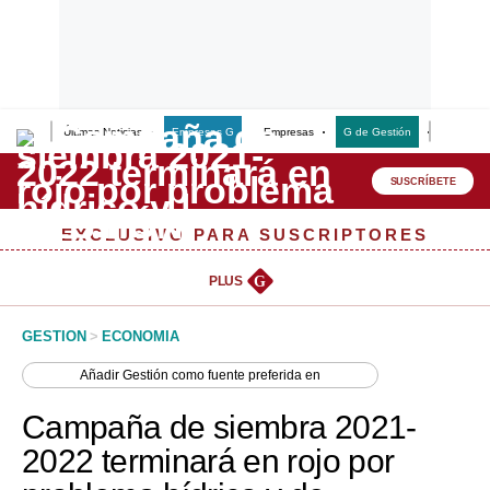
Últimas Noticias
Empresas G
Empresas
G de Gestión
Finanzas
Lo último
Peru Quiosco
SUSCRÍBETE
Portada
EXCLUSIVO PARA SUSCRIPTORES
Empresas
PLUS
G
Management & Empleo
GESTION
>
ECONOMIA
Economía
Añadir
Gestión
como fuente preferida en
Mercados
Campaña de siembra 2021-
Perú
2022 terminará en rojo por
Política