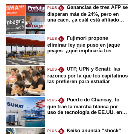
Ganancias de tres AFP se
PLUS
G
disparan más de 24%, pero en
una caen, ¿a cuál está afiliado
usted?
Fujimori propone
PLUS
G
eliminar ley que puso en jaque
peajes: ¿qué implicaría los
usuarios?
UTP, UPN y Senati: las
PLUS
G
razones por la que los capitalinos
las prefieren para estudiar
Puerto de Chancay: lo
PLUS
G
que trae la marcha blanca por
uso de tecnología de EE.UU. en
mercancías
Keiko anuncia “shock”
PLUS
G