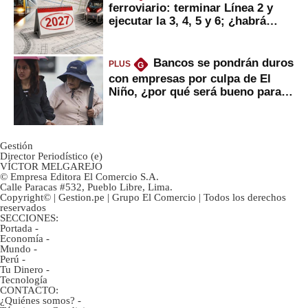
ferroviario: terminar Línea 2 y
ejecutar la 3, 4, 5 y 6; ¿habrá
avances?
Bancos se pondrán duros
PLUS
G
con empresas por culpa de El
Niño, ¿por qué será bueno para
ahorristas?
Gestión
Director Periodístico (e)
VÍCTOR MELGAREJO
© Empresa Editora El Comercio S.A.
Calle Paracas #532, Pueblo Libre, Lima.
Copyright© | Gestion.pe | Grupo El Comercio | Todos los derechos
reservados
SECCIONES:
Portada
-
Economía
-
Mundo
-
Perú
-
Tu Dinero
-
Tecnología
CONTACTO:
¿Quiénes somos?
-