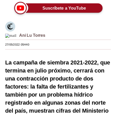
Moda
Suscríbete a YouTube
Estilos
Mundo
Ani Lu Torres
EEUU
27/05/2022 05H40
México
España
La campaña de siembra 2021-2022, que
termina en julio próximo, cerrará con
Internacional
una contracción producto de dos
Tecnología
factores: la falta de fertilizantes y
Club del Suscriptor
también por un problema hídrico
Mix
registrado en algunas zonas del norte
del país, muestran cifras del Ministerio
G de Gestión