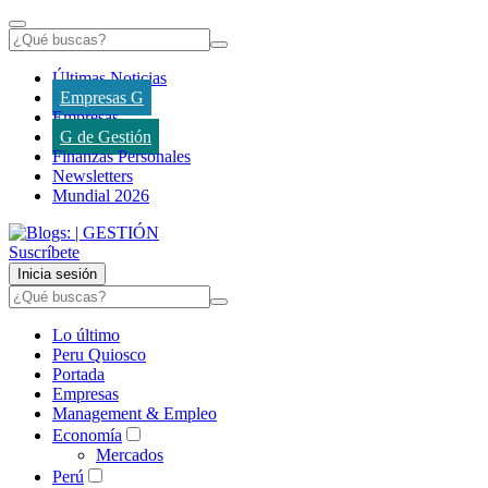
Últimas Noticias
Empresas G
Empresas
G de Gestión
Finanzas Personales
Newsletters
Mundial 2026
Suscríbete
Inicia sesión
Lo último
Peru Quiosco
Portada
Empresas
Management & Empleo
Economía
Mercados
Perú