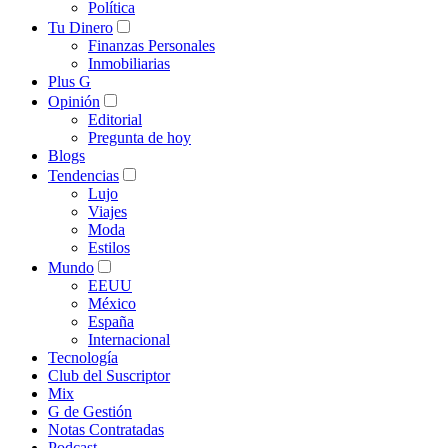
Política
Tu Dinero
Finanzas Personales
Inmobiliarias
Plus G
Opinión
Editorial
Pregunta de hoy
Blogs
Tendencias
Lujo
Viajes
Moda
Estilos
Mundo
EEUU
México
España
Internacional
Tecnología
Club del Suscriptor
Mix
G de Gestión
Notas Contratadas
Podcast