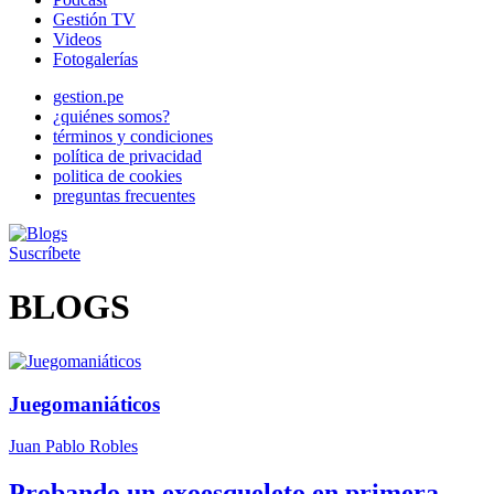
Gestión TV
Videos
Fotogalerías
gestion.pe
¿quiénes somos?
términos y condiciones
política de privacidad
politica de cookies
preguntas frecuentes
Suscríbete
BLOGS
Juegomaniáticos
Juan Pablo Robles
Probando un exoesqueleto en primera