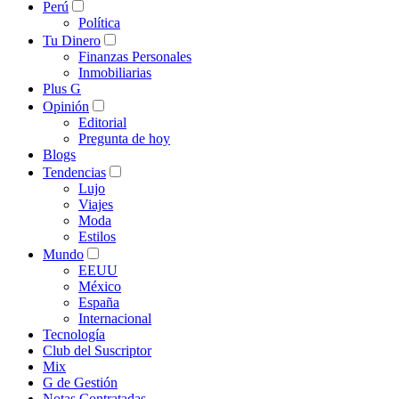
Perú
Política
Tu Dinero
Finanzas Personales
Inmobiliarias
Plus G
Opinión
Editorial
Pregunta de hoy
Blogs
Tendencias
Lujo
Viajes
Moda
Estilos
Mundo
EEUU
México
España
Internacional
Tecnología
Club del Suscriptor
Mix
G de Gestión
Notas Contratadas