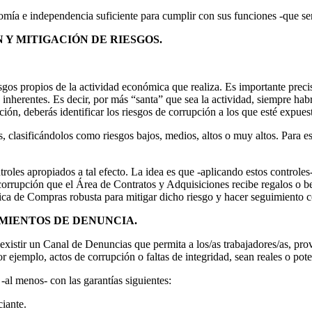
ía e independencia suficiente para cumplir con sus funciones -que sen
Y MITIGACIÓN DE RIESGOS.
sgos propios de la actividad económica que realiza. Es importante preci
herentes. Es decir, por más “santa” que sea la actividad, siempre habrá
n, deberás identificar los riesgos de corrupción a los que esté expuest
 clasificándolos como riesgos bajos, medios, altos o muy altos. Para est
ntroles apropiados a tal efecto. La idea es que -aplicando estos controles
 corrupción que el Área de Contratos y Adquisiciones recibe regalos o b
ica de Compras robusta para mitigar dicho riesgo y hacer seguimiento 
MIENTOS DE DENUNCIA.
istir un Canal de Denuncias que permita a los/as trabajadores/as, prov
r ejemplo, actos de corrupción o faltas de integridad, sean reales o pote
al menos- con las garantías siguientes:
ciante.