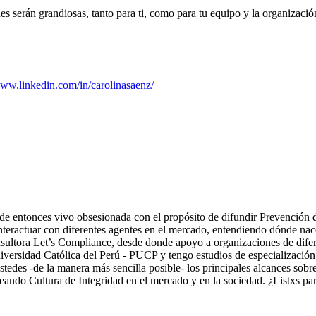
es serán grandiosas, tanto para ti, como para tu equipo y la organizació
www.linkedin.com/in/carolinasaenz/
entonces vivo obsesionada con el propósito de difundir Prevención de
 interactuar con diferentes agentes en el mercado, entendiendo dónde na
nsultora Let’s Compliance, desde donde apoyo a organizaciones de difere
Universidad Católica del Perú - PUCP y tengo estudios de especializaci
edes -de la manera más sencilla posible- los principales alcances sobr
eando Cultura de Integridad en el mercado y en la sociedad. ¿Listxs pa