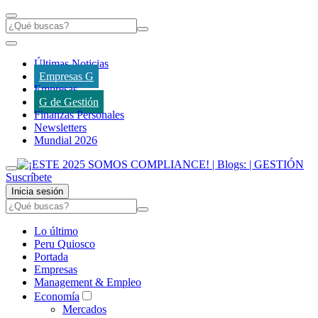
Últimas Noticias
Empresas G
Empresas
G de Gestión
Finanzas Personales
Newsletters
Mundial 2026
Suscríbete
Inicia sesión
Lo último
Peru Quiosco
Portada
Empresas
Management & Empleo
Economía
Mercados