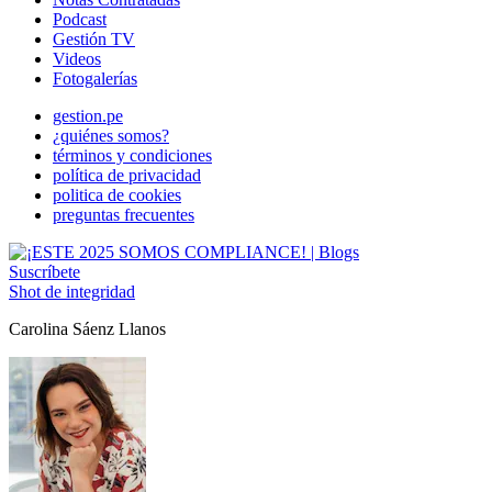
Podcast
Gestión TV
Videos
Fotogalerías
gestion.pe
¿quiénes somos?
términos y condiciones
política de privacidad
politica de cookies
preguntas frecuentes
Suscríbete
Shot de integridad
Carolina Sáenz Llanos