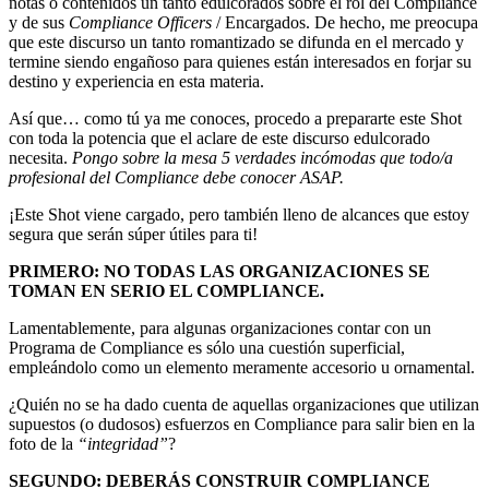
notas o contenidos un tanto edulcorados sobre el rol del Compliance
y de sus
Compliance Officers
/ Encargados. De hecho, me preocupa
que este discurso un tanto romantizado se difunda en el mercado y
termine siendo engañoso para quienes están interesados en forjar su
destino y experiencia en esta materia.
Así que… como tú ya me conoces, procedo a prepararte este Shot
con toda la potencia que el aclare de este discurso edulcorado
necesita.
Pongo sobre la mesa 5 verdades incómodas que todo/a
profesional del Compliance debe conocer ASAP.
¡Este Shot viene cargado, pero también lleno de alcances que estoy
segura que serán súper útiles para ti!
PRIMERO: NO TODAS LAS ORGANIZACIONES SE
TOMAN EN SERIO EL COMPLIANCE.
Lamentablemente, para algunas organizaciones contar con un
Programa de Compliance es sólo una cuestión superficial,
empleándolo como un elemento meramente accesorio u ornamental.
¿Quién no se ha dado cuenta de aquellas organizaciones que utilizan
supuestos (o dudosos) esfuerzos en Compliance para salir bien en la
foto de la
“integridad”
?
SEGUNDO: DEBERÁS CONSTRUIR COMPLIANCE