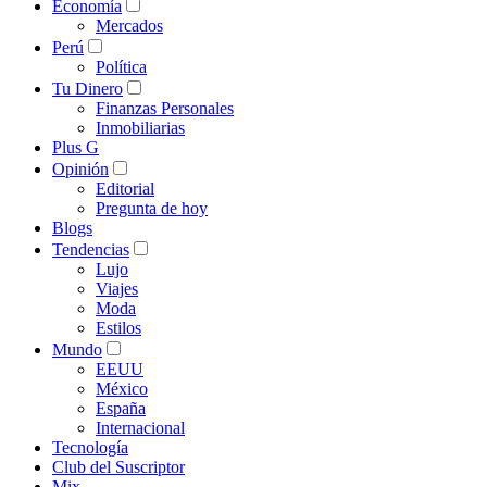
Economía
Mercados
Perú
Política
Tu Dinero
Finanzas Personales
Inmobiliarias
Plus G
Opinión
Editorial
Pregunta de hoy
Blogs
Tendencias
Lujo
Viajes
Moda
Estilos
Mundo
EEUU
México
España
Internacional
Tecnología
Club del Suscriptor
Mix