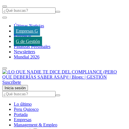
Últimas Noticias
Empresas G
Empresas
G de Gestión
Finanzas Personales
Newsletters
Mundial 2026
Suscríbete
Inicia sesión
Lo último
Peru Quiosco
Portada
Empresas
Management & Empleo