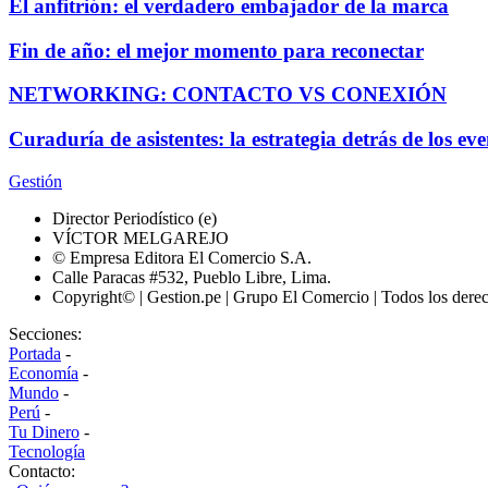
El anfitrión: el verdadero embajador de la marca
Fin de año: el mejor momento para reconectar
NETWORKING: CONTACTO VS CONEXIÓN
Curaduría de asistentes: la estrategia detrás de los e
Gestión
Director Periodístico (e)
VÍCTOR MELGAREJO
© Empresa Editora El Comercio S.A.
Calle Paracas #532, Pueblo Libre, Lima.
Copyright© | Gestion.pe | Grupo El Comercio | Todos los dere
Secciones:
Portada
-
Economía
-
Mundo
-
Perú
-
Tu Dinero
-
Tecnología
Contacto: