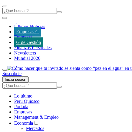
Últimas Noticias
Empresas G
Empresas
G de Gestión
Finanzas Personales
Newsletters
Mundial 2026
Suscríbete
Inicia sesión
Lo último
Peru Quiosco
Portada
Empresas
Management & Empleo
Economía
Mercados