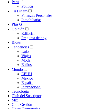
Perú
Política
Tu Dinero
Finanzas Personales
Inmobiliarias
Plus G
Opinión
Editorial
Pregunta de hoy
Blogs
Tendencias
Lujo
Viajes
Moda
Estilos
Mundo
EEUU
México
España
Internacional
Tecnología
Club del Suscriptor
Mix
G de Gestión
Notas Contratadas