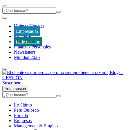
Últimas Noticias
Empresas G
Empresas
G de Gestión
Finanzas Personales
Newsletters
Mundial 2026
Suscríbete
Inicia sesión
Lo último
Peru Quiosco
Portada
Empresas
Management & Empleo