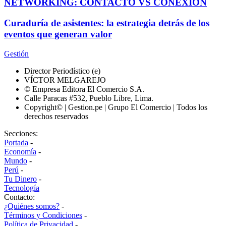
NETWORKING: CONTACTO VS CONEXIÓN
Curaduría de asistentes: la estrategia detrás de los
eventos que generan valor
Gestión
Director Periodístico (e)
VÍCTOR MELGAREJO
© Empresa Editora El Comercio S.A.
Calle Paracas #532, Pueblo Libre, Lima.
Copyright© | Gestion.pe | Grupo El Comercio | Todos los
derechos reservados
Secciones:
Portada
-
Economía
-
Mundo
-
Perú
-
Tu Dinero
-
Tecnología
Contacto:
¿Quiénes somos?
-
Términos y Condiciones
-
Política de Privacidad
-