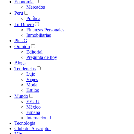
Economía
Mercados
Perú
Política
Tu Dinero
Finanzas Personales
Inmobiliarias
Plus G
Opinión
Editorial
Pregunta de hoy
Blogs
Tendencias
Lujo
Viajes
Moda
Estilos
Mundo
EEUU
México
España
Internacional
Tecnología
Club del Suscriptor
Mix