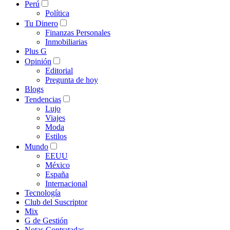
Perú
Política
Tu Dinero
Finanzas Personales
Inmobiliarias
Plus G
Opinión
Editorial
Pregunta de hoy
Blogs
Tendencias
Lujo
Viajes
Moda
Estilos
Mundo
EEUU
México
España
Internacional
Tecnología
Club del Suscriptor
Mix
G de Gestión
Notas Contratadas