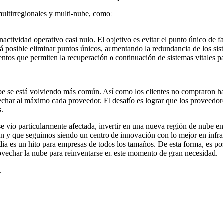
 multirregionales y multi-nube, como:
actividad operativo casi nulo. El objetivo es evitar el punto único de fa
 posible eliminar puntos únicos, aumentando la redundancia de los siste
entos que permiten la recuperación o continuación de sistemas vitales p
be se está volviendo más común. Así como los clientes no compraron h
vechar al máximo cada proveedor. El desafío es lograr que los proveedor
s.
e vio particularmente afectada, invertir en una nueva región de nube en
ión y que seguimos siendo un centro de innovación con lo mejor en infr
ia es un hito para empresas de todos los tamaños. De esta forma, es posi
vechar la nube para reinventarse en este momento de gran necesidad.
.