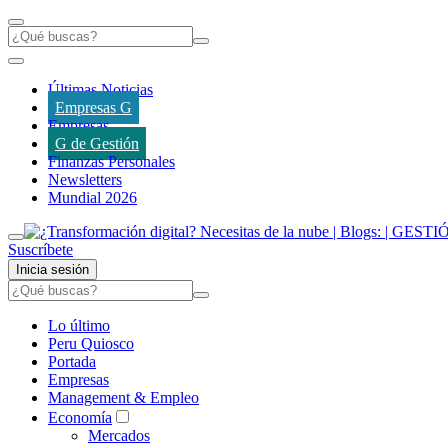
Últimas Noticias
Empresas G
Empresas
G de Gestión
Finanzas Personales
Newsletters
Mundial 2026
Suscríbete
Inicia sesión
Lo último
Peru Quiosco
Portada
Empresas
Management & Empleo
Economía
Mercados