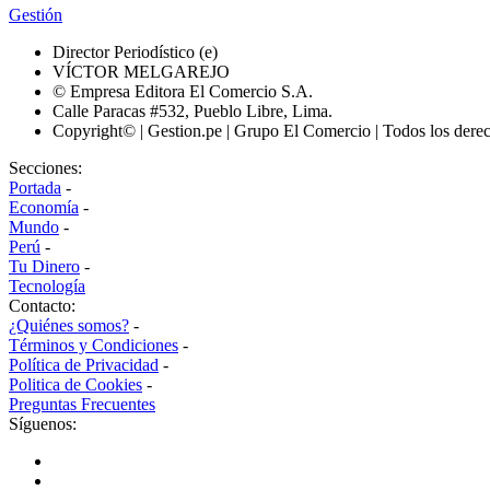
Gestión
Director Periodístico (e)
VÍCTOR MELGAREJO
© Empresa Editora El Comercio S.A.
Calle Paracas #532, Pueblo Libre, Lima.
Copyright© | Gestion.pe | Grupo El Comercio | Todos los dere
Secciones:
Portada
-
Economía
-
Mundo
-
Perú
-
Tu Dinero
-
Tecnología
Contacto:
¿Quiénes somos?
-
Términos y Condiciones
-
Política de Privacidad
-
Politica de Cookies
-
Preguntas Frecuentes
Síguenos: