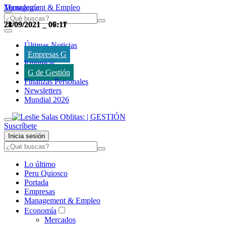
Management & Empleo
Tecnología
28/09/2021
21/09/2021
_
_
06:17
07:11
Últimas Noticias
Empresas G
Empresas
G de Gestión
Finanzas Personales
Newsletters
Mundial 2026
Suscríbete
Inicia sesión
Lo último
Peru Quiosco
Portada
Empresas
Management & Empleo
Economía
Mercados