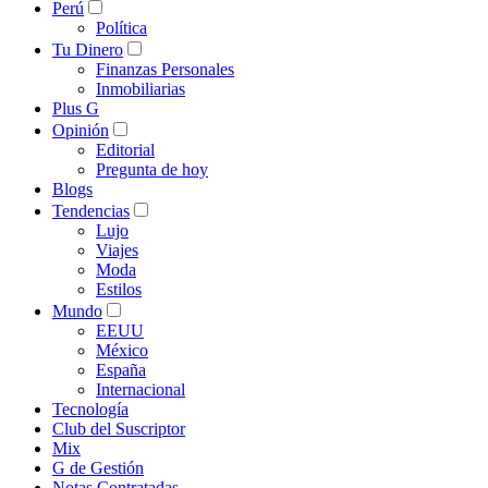
Perú
Política
Tu Dinero
Finanzas Personales
Inmobiliarias
Plus G
Opinión
Editorial
Pregunta de hoy
Blogs
Tendencias
Lujo
Viajes
Moda
Estilos
Mundo
EEUU
México
España
Internacional
Tecnología
Club del Suscriptor
Mix
G de Gestión
Notas Contratadas