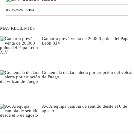
Moda
06/05/2024 18H43
Estilos
MÁS RECIENTES
Mundo
Gamarra prevé venta de 20,000 polos del Papa
León XIV
EEUU
México
España
Guatemala declara alerta por erupción del volcán
de Fuego
Internacional
Tecnología
Club del Suscriptor
Av. Arequipa cambia de sentido desde el 6 de
agosto
Mix
G de Gestión