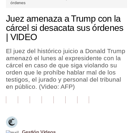
seconds
órdenes
of
1
Tu Dinero
minute,
Juez amenaza a Trump con la
39
Finanzas Personales
seconds
cárcel si desacata sus órdenes
| VIDEO
Inmobiliarias
Plus G
El juez del histórico juicio a Donald Trump
amenazó el lunes al expresidente con la
Opinión
cárcel en caso de que siga violando su
Editorial
orden que le prohíbe hablar mal de los
testigos, el jurado y personal del tribunal
Pregunta de hoy
en público. (Video: AFP)
Blogs
Tendencias
Lujo
Viajes
Gestión Videos