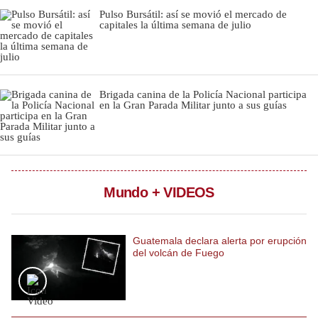
Pulso Bursátil: así se movió el mercado de
Notas Contratadas
capitales la última semana de julio
Podcast
Gestión TV
Brigada canina de la Policía Nacional participa
Videos
en la Gran Parada Militar junto a sus guías
Fotogalerías
Mundo + VIDEOS
gestion.pe
¿quiénes
Somos?
Guatemala declara alerta por erupción
Términos
del volcán de Fuego
Y
Condiciones
Política
De
Privacidad