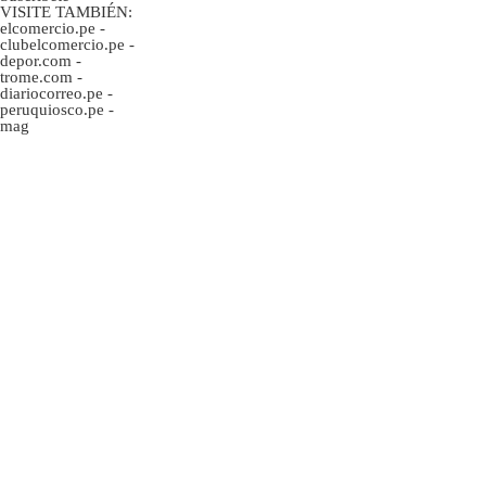
VISITE TAMBIÉN:
elcomercio.pe
-
clubelcomercio.pe
-
depor.com
-
trome.com
-
diariocorreo.pe
-
peruquiosco.pe
-
mag