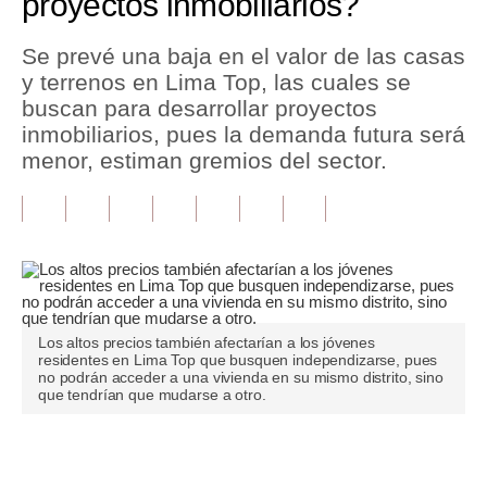
proyectos inmobiliarios?
Tu Dinero
Se prevé una baja en el valor de las casas
y terrenos en Lima Top, las cuales se
Finanzas Personales
buscan para desarrollar proyectos
Inmobiliarias
inmobiliarios, pues la demanda futura será
menor, estiman gremios del sector.
Plus G
Opinión
Editorial
Pregunta de hoy
Los altos precios también afectarían a los jóvenes
Blogs
residentes en Lima Top que busquen independizarse, pues
no podrán acceder a una vivienda en su mismo distrito, sino
Tendencias
que tendrían que mudarse a otro.
Lujo
Únete a nuestro canal
Viajes