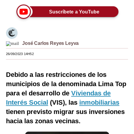
Moda
Suscríbete a YouTube
Estilos
Mundo
José Carlos Reyes Leyva
EEUU
26/09/2023 14H52
México
España
Debido a las restricciones de los
Internacional
municipios de la denominada Lima Top
para el desarrollo de
Viviendas de
Tecnología
Interés Social
(VIS), las
inmobiliarias
Club del Suscriptor
tienen previsto migrar sus inversiones
Mix
hacia las zonas vecinas.
G de Gestión