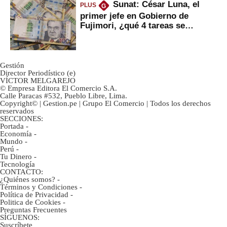
Sunat: César Luna, el
PLUS
G
primer jefe en Gobierno de
Fujimori, ¿qué 4 tareas se
marcan urgentes?
Gestión
Director Periodístico (e)
VÍCTOR MELGAREJO
© Empresa Editora El Comercio S.A.
Calle Paracas #532, Pueblo Libre, Lima.
Copyright© | Gestion.pe | Grupo El Comercio | Todos los derechos
reservados
SECCIONES:
Portada
-
Economía
-
Mundo
-
Perú
-
Tu Dinero
-
Tecnología
CONTACTO:
¿Quiénes somos?
-
Términos y Condiciones
-
Política de Privacidad
-
Politica de Cookies
-
Preguntas Frecuentes
SÍGUENOS:
Suscríbete