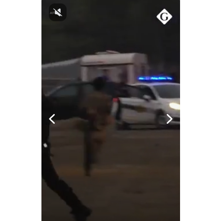
Notas Contratadas
Podcast
Gestión TV
Videos
Fotogalerías
gestion.pe
¿quiénes
Somos?
Términos
Y
Condiciones
Política
De
Privacidad