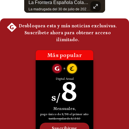
Felipe VI Se Reúne Con De La Espriella Antes De La Investidura | Gestión Mundo
La Frontera Española Colapsa ¿Qué Está Pasando En Ceuta? | Gestión Mundo
Politica
El rey Felipe VI de España llegó a Cali para reunirse con el presidente electo de Colombia, Abelardo de la Espriella, horas antes de su histórica investidura presidencial. Un encuentro clave que refuerza las relaciones diplomáticas y bilaterales entre ambas naciones antes de la ceremonia oficial. ¿Qué opinas sobre el papel diplomático de España en la política latinoamericana? #FelipeVI #DeLaEspriella #Colombia #Espana #PoliticaInternacional #Shorts 👉 Suscríbete y activa la campana para no perderte nuestro análisis diario. 🌎 Síguenos en nuestras redes sociales: 📌 Web oficial: https://gestion.pe/mundo/ 📌 LinkedIn: http://bit.ly/3HYIET0 📌 X (Twitter): http://bit.ly/4noZtX9 📌 TikTok: http://bit.ly/4evB6TO
La madrugada del 30 de julio de 2026 marcó un antes y un después en el Estrecho de Gibraltar. En cuestión de horas, cerca de 72.000 migrantes marroquíes ingresaron al territorio español de Ceuta, desbordando por completo a una ciudad de apenas 85.000 habitantes. En este video, explicamos los detalles de la emergencia humana y las ramificaciones geopolíticas del conflicto: la trampa de los rumores en redes sociales, el rol de Marruecos, el acercamiento de España a Argelia y la respuesta de la Unión Europea ante las amenazas de suspensión del Tratado Schengen. #Ceuta #España #Marruecos #Geopolitica #PedroSanchez #NoticiasInternacionales #Schengen #Europa #CrisisMigratoria 👉 Suscríbete y activa la campana para no perderte nuestro análisis diario. 🌎 Síguenos en nuestras redes sociales: 📌 Web oficial: https://gestion.pe/mundo/ 📌 LinkedIn: http://bit.ly/3HYIET0 📌 X (Twitter): http://bit.ly/4noZtX9 📌 TikTok: http://bit.ly/4evB6TO
De
Cookies
Preguntas
Frecuentes