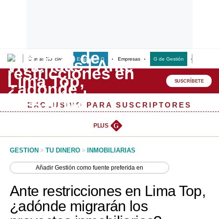
Últimas Noticias
Empresas G
Empresas
G de Gestión
Finanzas
Lo último
Peru Quiosco
SUSCRÍBETE
Portada
EXCLUSIVO PARA SUSCRIPTORES
Empresas
PLUS
G
Management & Empleo
GESTION
>
TU DINERO
>
INMOBILIARIAS
Economía
Añadir
Gestión
como fuente preferida en
Mercados
Ante restricciones en Lima Top,
Perú
¿adónde migrarán los
Política