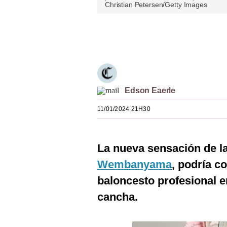
Christian Petersen/Getty Images
Estilos
Mundo
Únete a nuestro canal
EEUU
México
Edson Eaerle
España
11/01/2024 21H30
Internacional
Tecnología
La nueva sensación de l
Club del Suscriptor
Wembanyama
, podría c
Mix
baloncesto profesional e
G de Gestión
cancha.
Notas Contratadas