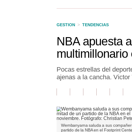
Finanzas Personales
Inmobiliarias
GESTION
>
TENDENCIAS
Plus G
NBA apuesta al
Opinión
multimillonario
Editorial
Pregunta de hoy
Pocas estrellas del deport
ajenas a la cancha. Victo
Blogs
Tendencias
Lujo
Viajes
Wembanyama saluda a sus compañeros 
Moda
partido de la NBA en el Footprint Cent