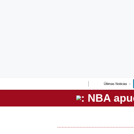
Lo último
Peru Quiosco
Portada
Empresas
Management & Empleo
Economía
Últimas Noticias
Mercados
Perú
Política
Tu Dinero