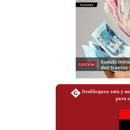
Podcast
Gestión TV
Videos
Fotogalerías
gestion.pe
¿quiénes
Somos?
Términos
Y
Condiciones
Política
De
Privacidad
Politica