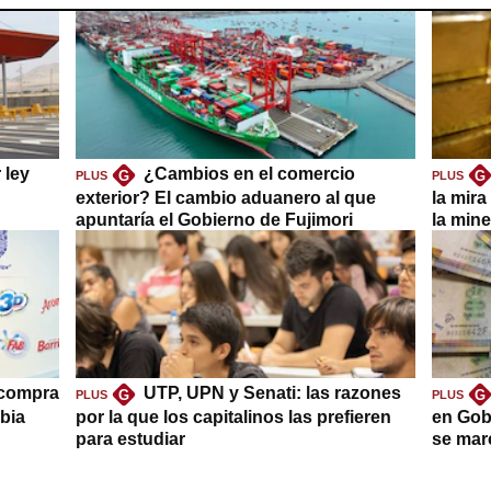
 ley
¿Cambios en el comercio
G
G
PLUS
PLUS
exterior? El cambio aduanero al que
la mira
apuntaría el Gobierno de Fujimori
la mine
 compra
UTP, UPN y Senati: las razones
G
G
PLUS
PLUS
bia
por la que los capitalinos las prefieren
en Gob
para estudiar
se mar