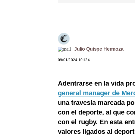
Estilos
Únete a nuestro canal
Mundo
EEUU
México
Julio Quispe Hermoza
España
09/01/2024 10H24
Internacional
Tecnología
Adentrarse en la vida pr
Club del Suscriptor
general manager de Merc
una travesía marcada por
Mix
con el deporte, al que co
G de Gestión
con el rugby. En esta en
Notas Contratadas
valores ligados al depor