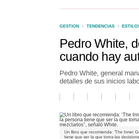
Finanzas Personales
Inmobiliarias
GESTION
>
TENDENCIAS
>
ESTILO
Plus G
Pedro White, d
Opinión
cuando hay aut
Editorial
Pregunta de hoy
Pedro White, general mana
detalles de sus inicios la
Blogs
Tendencias
Lujo
Viajes
Un libro que recomienda: ‘The Inner G
Moda
tiene que ser la que toma las decisione