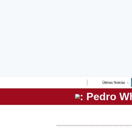
Lo último
Peru Quiosco
Portada
Empresas
Management & Empleo
Economía
Últimas Noticias
Mercados
Perú
Política
Tu Dinero