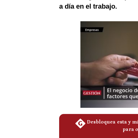
Podcast
a día en el trabajo.
Gestión TV
Videos
Fotogalerías
gestion.pe
¿quiénes
Somos?
Términos
Y
Condiciones
Política
De
Privacidad
Politica