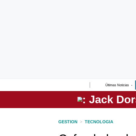
Lo último
Peru Quiosco
Portada
Empresas
Management & Empleo
Economía
Últimas Noticias
Mercados
Perú
Política
GESTION
>
TECNOLOGIA
Tu Dinero