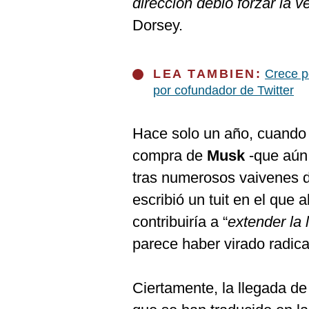
dirección debió forzar la v
De
Cookies
Dorsey.
Preguntas
Frecuentes
LEA TAMBIEN:
Crece p
por cofundador de Twitter
Hace solo un año, cuando 
compra de
Musk
-que aún
tras numerosos vaivenes d
escribió un tuit en el que
contribuiría a “
extender la 
parece haber virado radic
Ciertamente, la llegada d