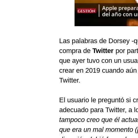
Podcast
Gestión TV
Videos
Las palabras de Dorsey -
Fotogalerías
compra de
Twitter
por par
que ayer tuvo con un usua
gestion.pe
crear en 2019 cuando aún 
¿quiénes
Twitter.
Somos?
Términos
El usuario le preguntó si 
Y
Condiciones
adecuado para Twitter, a l
Política
tampoco creo que él actua
De
Privacidad
que era un mal momento (pa
Politica