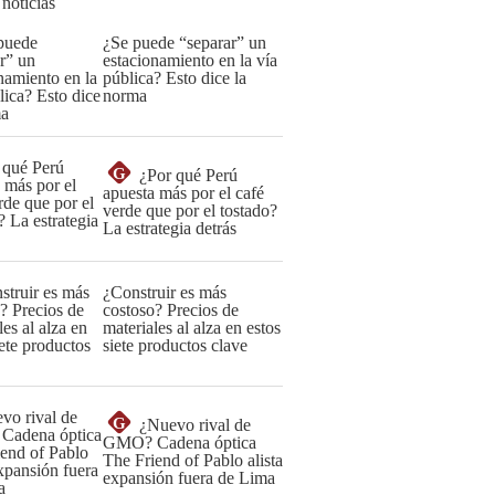
 noticias
¿Se puede “separar” un
estacionamiento en la vía
pública? Esto dice la
norma
G
¿Por qué Perú
apuesta más por el café
verde que por el tostado?
La estrategia detrás
¿Construir es más
costoso? Precios de
materiales al alza en estos
siete productos clave
G
¿Nuevo rival de
GMO? Cadena óptica
The Friend of Pablo alista
expansión fuera de Lima