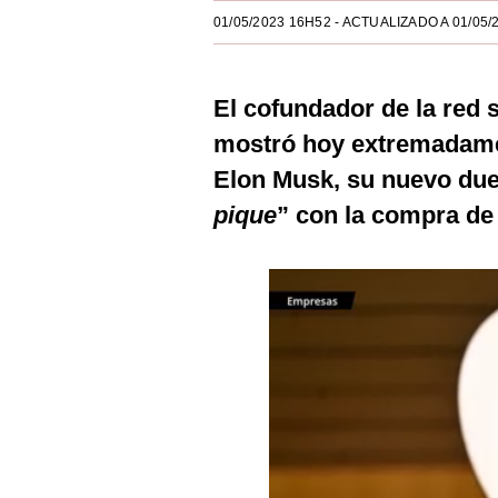
Estilos
01/05/2023 16H52
- ACTUALIZADO A 01/05/
Mundo
El cofundador de la red s
EEUU
mostró hoy extremadamen
México
Elon Musk, su nuevo due
España
pique
” con la compra de 
Internacional
Tecnología
Club del Suscriptor
Mix
G de Gestión
Notas Contratadas