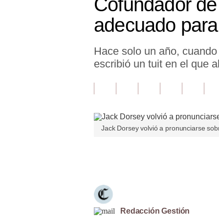
Cofundador de 
Finanzas Personales
adecuado para 
Inmobiliarias
Hace solo un año, cuando 
Plus G
escribió un tuit en el que
Opinión
Editorial
Pregunta de hoy
Jack Dorsey volvió a pronunciarse sob
Blogs
Tendencias
Únete a nuestro canal
Lujo
Viajes
Moda
Redacción Gestión