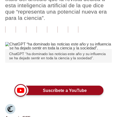
esta inteligencia artificial de la que dice
Tu Dinero
que “representa una potencial nueva era
para la ciencia”.
Finanzas Personales
Inmobiliarias
Plus G
Opinión
ChatGPT “ha dominado las noticias este año y su influencia
se ha dejado sentir en toda la ciencia y la sociedad”.
Editorial
Pregunta de hoy
Únete a nuestro canal
Blogs
Suscríbete a YouTube
Tendencias
Lujo
Viajes