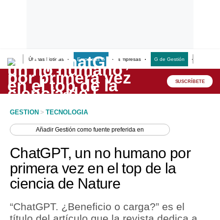
Últimas Noticias
Empresas G
Empresas
G de Gestión
Finanzas
Lo último
Peru Quiosco
SUSCRÍBETE
Portada
GESTION
>
TECNOLOGIA
Empresas
Añadir
Gestión
como fuente preferida en
Management & Empleo
ChatGPT, un no humano por
Economía
primera vez en el top de la
ciencia de Nature
Mercados
Perú
“ChatGPT. ¿Beneficio o carga?” es el
título del artículo que la revista dedica a
Política