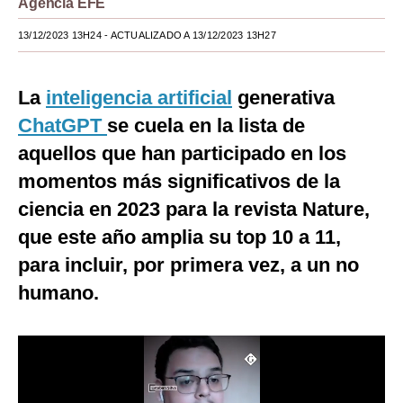
Agencia EFE
Moda
13/12/2023 13H24
- ACTUALIZADO A 13/12/2023 13H27
Estilos
La
inteligencia artificial
generativa
Mundo
ChatGPT
se cuela en la lista de
EEUU
aquellos que han participado en los
México
momentos más significativos de la
ciencia en 2023 para la revista Nature,
España
que este año amplia su top 10 a 11,
Internacional
para incluir, por primera vez, a un no
Tecnología
humano.
Club del Suscriptor
Mix
G de Gestión