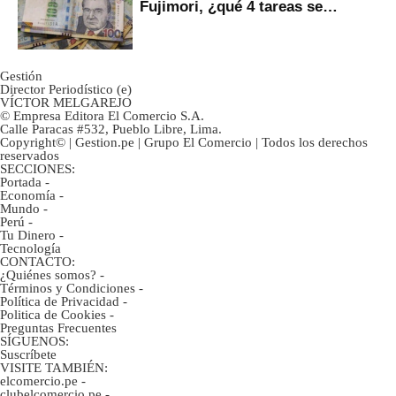
Fujimori, ¿qué 4 tareas se
marcan urgentes?
Gestión
Director Periodístico (e)
VÍCTOR MELGAREJO
© Empresa Editora El Comercio S.A.
Calle Paracas #532, Pueblo Libre, Lima.
Copyright© | Gestion.pe | Grupo El Comercio | Todos los derechos
reservados
SECCIONES:
Portada
-
Economía
-
Mundo
-
Perú
-
Tu Dinero
-
Tecnología
CONTACTO:
¿Quiénes somos?
-
Términos y Condiciones
-
Política de Privacidad
-
Politica de Cookies
-
Preguntas Frecuentes
SÍGUENOS:
Suscríbete
VISITE TAMBIÉN:
elcomercio.pe
-
clubelcomercio.pe
-