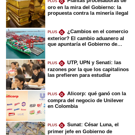
Plantas procesadoras de
PLUS
G
oro en la mira del Gobierno: la
propuesta contra la minería ilegal
¿Cambios en el comercio
PLUS
G
exterior? El cambio aduanero al
que apuntaría el Gobierno de
Fujimori
UTP, UPN y Senati: las
PLUS
G
razones por la que los capitalinos
las prefieren para estudiar
Alicorp: qué ganó con la
PLUS
G
compra del negocio de Unilever
en Colombia
Sunat: César Luna, el
PLUS
G
primer jefe en Gobierno de