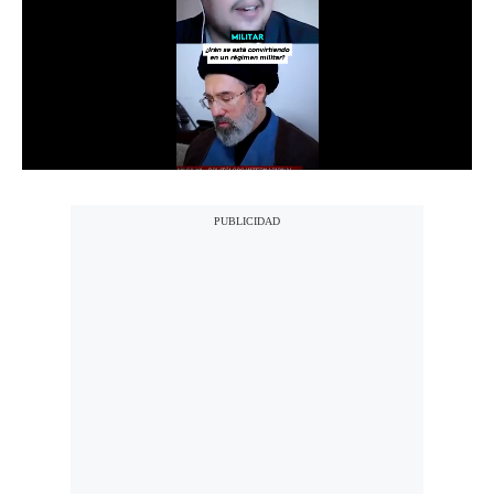
Notas Contratadas
Podcast
Gestión TV
Videos
Fotogalerías
gestion.pe
¿quiénes
Somos?
Términos
Y
Condiciones
Política
De
Privacidad