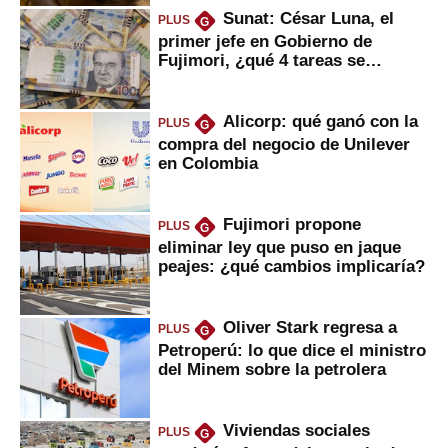
Sunat: César Luna, el
PLUS
G
primer jefe en Gobierno de
Fujimori, ¿qué 4 tareas se
marcan urgentes?
Alicorp: qué ganó con la
PLUS
G
compra del negocio de Unilever
en Colombia
Fujimori propone
PLUS
G
eliminar ley que puso en jaque
peajes: ¿qué cambios implicaría?
Oliver Stark regresa a
PLUS
G
Petroperú: lo que dice el ministro
del Minem sobre la petrolera
Viviendas sociales
PLUS
G