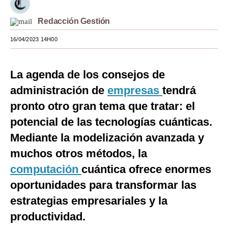
Moda
Redacción Gestión
Estilos
16/04/2023 14H00
Mundo
La agenda de los consejos de
EEUU
administración de
empresas
tendrá
México
pronto otro gran tema que tratar: el
España
potencial de las tecnologías cuánticas.
Mediante la modelización avanzada y
Internacional
muchos otros métodos, la
Tecnología
computación
cuántica ofrece enormes
Club del Suscriptor
oportunidades para transformar las
Mix
estrategias empresariales y la
productividad.
G de Gestión