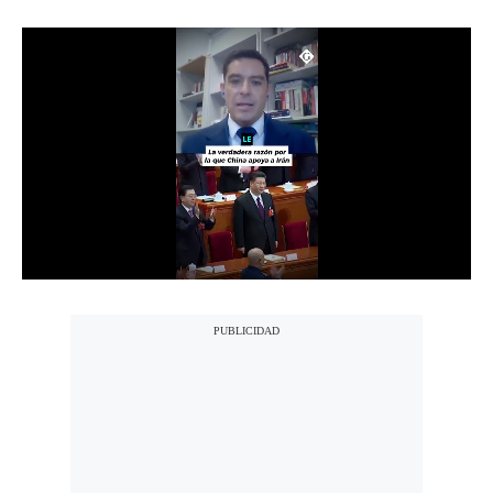
Notas Contratadas
Podcast
Gestión TV
Videos
Fotogalerías
gestion.pe
¿quiénes
Somos?
Términos
Y
Condiciones
Política
De
Privacidad