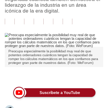
liderazgo de la industria en un área
Tu Dinero
icónica de la era digital.
Finanzas Personales
Inmobiliarias
Plus G
Opinión
Preocupa especialmente la posibilidad muy real de que
potentes ordenadores cuánticos tengan la capacidad de
Editorial
romper los cálculos matemáticos en los que confiamos para
proteger gran parte de nuestros datos. (Foto: WeForum)
Pregunta de hoy
Blogs
Únete a nuestro canal
Tendencias
Suscríbete a YouTube
Lujo
Viajes