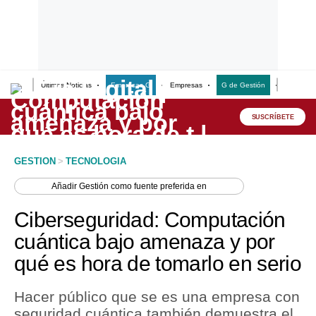
Últimas Noticias
Empresas G
Empresas
G de Gestión
Finanzas
Lo último
Peru Quiosco
SUSCRÍBETE
Portada
GESTION
>
TECNOLOGIA
Empresas
Añadir
Gestión
como fuente preferida en
Management & Empleo
Ciberseguridad: Computación
Economía
cuántica bajo amenaza y por
qué es hora de tomarlo en serio
Mercados
Perú
Hacer público que se es una empresa con
seguridad cuántica también demuestra el
Política