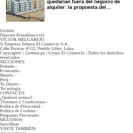
quedarían fuera del negocio de
alquiler: la propuesta del
gobierno
Gestión
Director Periodístico (e)
VÍCTOR MELGAREJO
© Empresa Editora El Comercio S.A.
Calle Paracas #532, Pueblo Libre, Lima.
Copyright© | Gestion.pe | Grupo El Comercio | Todos los derechos
reservados
SECCIONES:
Portada
-
Economía
-
Mundo
-
Perú
-
Tu Dinero
-
Tecnología
CONTACTO:
¿Quiénes somos?
-
Términos y Condiciones
-
Política de Privacidad
-
Politica de Cookies
-
Preguntas Frecuentes
SÍGUENOS:
Suscríbete
VISITE TAMBIÉN:
elcomercio.pe
-