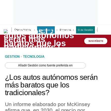
Últimas Noticias
Empresas G
Empresas
G de Gestión
Finanzas
Lo último
Peru Quiosco
SUSCRÍBETE
Portada
GESTION
>
TECNOLOGIA
Empresas
Añadir
Gestión
como fuente preferida en
Management & Empleo
¿Los autos autónomos serán
Economía
más baratos que los
tradicionales?
Mercados
Perú
Un informe elaborado por McKinsey
afirma que, en 2030, el precio por
Política