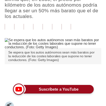
kilómetro de los autos autónomos podría
Tu Dinero
llegar a ser un 50% más barato que el de
los actuales.
Finanzas Personales
Inmobiliarias
Plus G
Opinión
Se espera que los autos autónomos sean más baratos por
la reducción de los costes laborales que supone no tener
Editorial
conductores. (Foto: Getty Images)
Pregunta de hoy
Únete a nuestro canal
Blogs
Tendencias
Suscríbete a YouTube
Lujo
Viajes