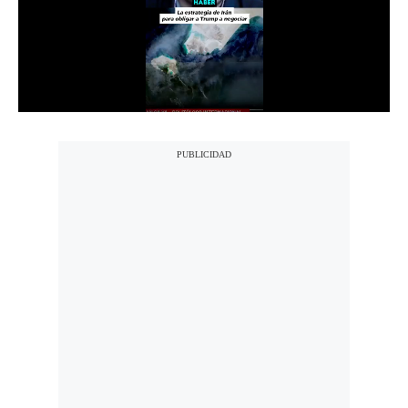
Notas Contratadas
Podcast
Gestión TV
Videos
Fotogalerías
gestion.pe
¿quiénes
Somos?
Términos
Y
Condiciones
Política
De
Privacidad