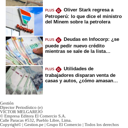
Oliver Stark regresa a
PLUS
G
Petroperú: lo que dice el ministro
del Minem sobre la petrolera
Deudas en Infocorp: ¿se
PLUS
G
puede pedir nuevo crédito
mientras se sale de la lista
negra?
Utilidades de
PLUS
G
trabajadores disparan venta de
casas y autos, ¿cómo amasan
tanta liquidez?
Gestión
Director Periodístico (e)
VÍCTOR MELGAREJO
© Empresa Editora El Comercio S.A.
Calle Paracas #532, Pueblo Libre, Lima.
Copyright© | Gestion.pe | Grupo El Comercio | Todos los derechos