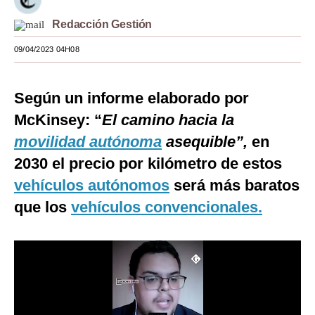
Moda
Redacción Gestión
Estilos
09/04/2023 04H08
Mundo
Según un informe elaborado por
EEUU
McKinsey: “
El camino hacia la
México
movilidad autónoma
asequible”,
en
2030 el precio por kilómetro de estos
España
vehículos autónomos
será más baratos
Internacional
que los
vehículos convencionales.
Tecnología
Club del Suscriptor
Mix
G de Gestión