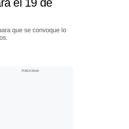
ra el 19 de
 para que se convoque lo
os.