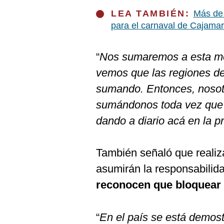
De
Cookies
LEA TAMBIÉN:
Más de 
para el carnaval de Cajama
Preguntas
Frecuentes
“
Nos sumaremos a esta me
vemos que las regiones de
sumando. Entonces, nosot
sumándonos toda vez que l
dando a diario acá en la p
También señaló que realiz
asumirán la responsabilid
reconocen que bloquear l
“
En el país se está demost