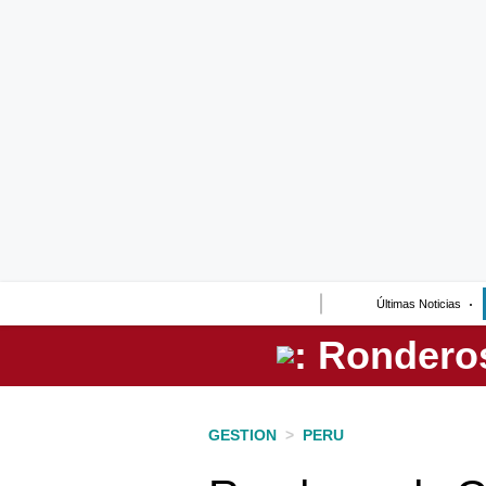
Lo último
Peru Quiosco
Portada
Empresas
Management & Empleo
Economía
Últimas Noticias
Mercados
Perú
Política
GESTION
>
PERU
Tu Dinero