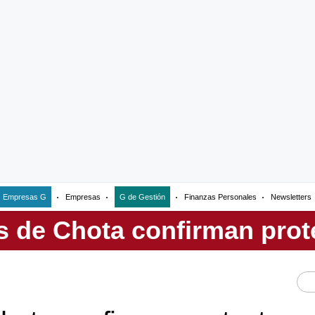
Empresas G
Empresas
G de Gestión
Finanzas Personales
Newsletters