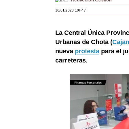
Estilos
16/01/2023 10H47
Mundo
EEUU
La Central Única Provin
México
Urbanas de Chota (
Caja
nueva
protesta
para el j
España
carreteras.
Internacional
Tecnología
Club del Suscriptor
Mix
G de Gestión
Notas Contratadas