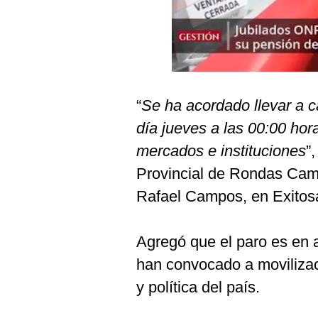
Podcast
Gestión TV
Videos
Fotogalerías
“
Se ha acordado llevar a c
día jueves a las 00:00 hora
mercados e instituciones
”
gestion.pe
Provincial de Rondas Cam
¿quiénes
Somos?
Rafael Campos, en Exitosa
Términos
Y
Agregó que el paro es en 
Condiciones
han convocado a movilizaci
Política
De
y política del país.
Privacidad
Politica