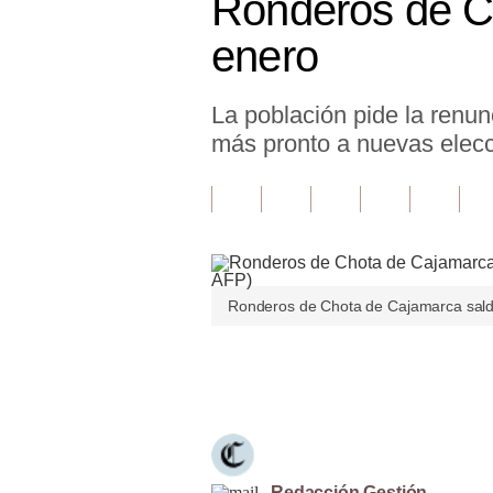
Ronderos de Ch
Finanzas Personales
enero
Inmobiliarias
La población pide la renun
Plus G
más pronto a nuevas elecci
Opinión
Editorial
Pregunta de hoy
Blogs
Ronderos de Chota de Cajamarca saldrán
Tendencias
Únete a nuestro canal
Lujo
Viajes
Moda
Redacción Gestión