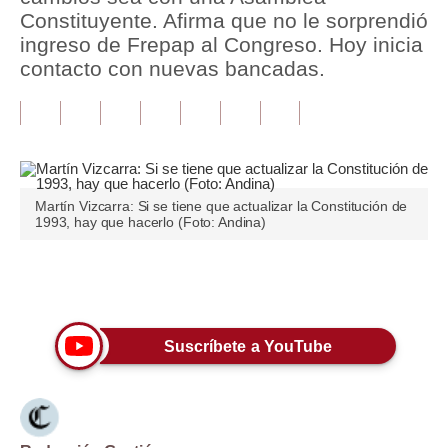
Constituyente. Afirma que no le sorprendió
Tu Dinero
ingreso de Frepap al Congreso. Hoy inicia
contacto con nuevas bancadas.
Finanzas Personales
Inmobiliarias
Plus G
Opinión
Martín Vizcarra: Si se tiene que actualizar la Constitución de
1993, hay que hacerlo (Foto: Andina)
Editorial
Pregunta de hoy
Únete a nuestro canal
Blogs
Suscríbete a YouTube
Tendencias
Lujo
Viajes