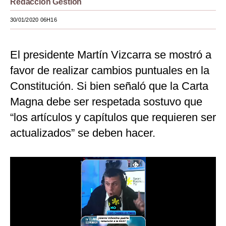
Redacción Gestión
Moda
30/01/2020 06H16
Estilos
El presidente Martín Vizcarra se mostró a
Mundo
favor de realizar cambios puntuales en la
EEUU
Constitución. Si bien señaló que la Carta
México
Magna debe ser respetada sostuvo que
“los artículos y capítulos que requieren ser
España
actualizados” se deben hacer.
Internacional
Tecnología
Club del Suscriptor
Mix
G de Gestión