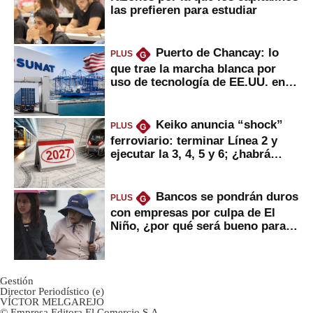
las prefieren para estudiar
Puerto de Chancay: lo
PLUS
G
que trae la marcha blanca por
uso de tecnología de EE.UU. en
mercancías
Keiko anuncia “shock”
PLUS
G
ferroviario: terminar Línea 2 y
ejecutar la 3, 4, 5 y 6; ¿habrá
avances?
Bancos se pondrán duros
PLUS
G
con empresas por culpa de El
Niño, ¿por qué será bueno para
ahorristas?
Gestión
Director Periodístico (e)
VÍCTOR MELGAREJO
© Empresa Editora El Comercio S.A.