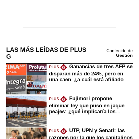
LAS MÁS LEÍDAS DE PLUS
Contenido de
G
Gestión
Ganancias de tres AFP se
PLUS
G
disparan más de 24%, pero en
una caen, ¿a cuál está afiliado
usted?
Fujimori propone
PLUS
G
eliminar ley que puso en jaque
peajes: ¿qué implicaría los
usuarios?
UTP, UPN y Senati: las
PLUS
G
razones por la que los capitalinos