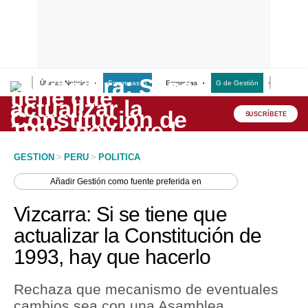
Últimas Noticias
Empresas G
Empresas
G de Gestión
Finanzas
Lo último
Peru Quiosco
SUSCRÍBETE
Portada
GESTION
>
PERU
>
POLITICA
Empresas
Añadir
Gestión
como fuente preferida en
Management & Empleo
Vizcarra: Si se tiene que
Economía
actualizar la Constitución de
1993, hay que hacerlo
Mercados
Perú
Rechaza que mecanismo de eventuales
cambios sea con una Asamblea
Política