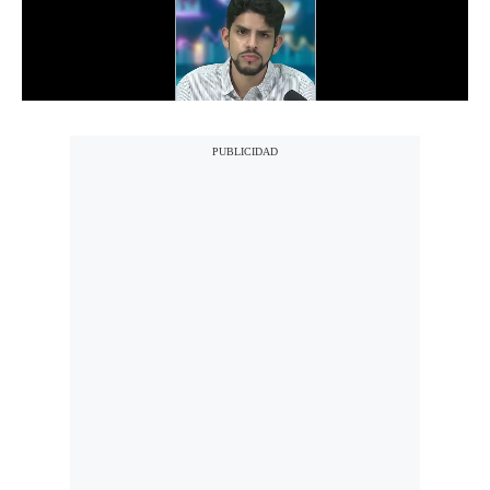
Notas Contratadas
Podcast
Gestión TV
Videos
Fotogalerías
gestion.pe
¿quiénes
Somos?
Términos
Y
Condiciones
Política
De
Privacidad