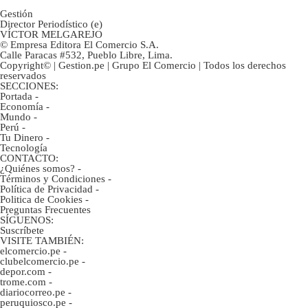
Gestión
Director Periodístico (e)
VÍCTOR MELGAREJO
© Empresa Editora El Comercio S.A.
Calle Paracas #532, Pueblo Libre, Lima.
Copyright© | Gestion.pe | Grupo El Comercio | Todos los derechos
reservados
SECCIONES:
Portada
-
Economía
-
Mundo
-
Perú
-
Tu Dinero
-
Tecnología
CONTACTO:
¿Quiénes somos?
-
Términos y Condiciones
-
Política de Privacidad
-
Politica de Cookies
-
Preguntas Frecuentes
SÍGUENOS:
Suscríbete
VISITE TAMBIÉN:
elcomercio.pe
-
clubelcomercio.pe
-
depor.com
-
trome.com
-
diariocorreo.pe
-
peruquiosco.pe
-