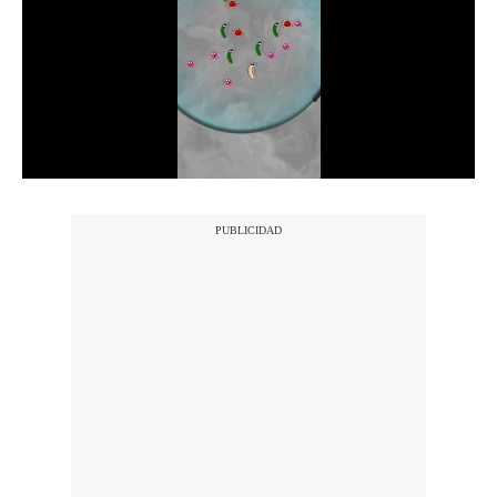
Notas Contratadas
Podcast
Gestión TV
Videos
Fotogalerías
gestion.pe
¿quiénes
Somos?
Términos
Y
Condiciones
Política
De
Privacidad