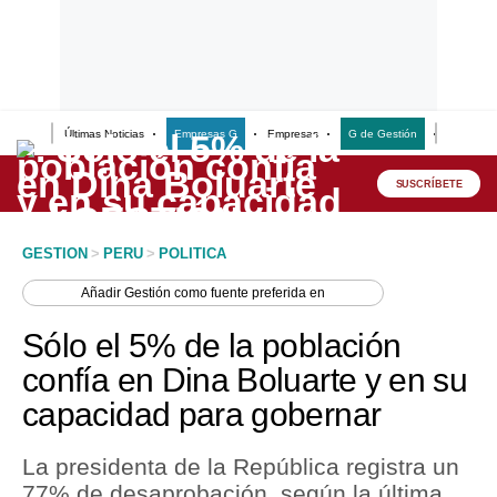
Últimas Noticias
Empresas G
Empresas
G de Gestión
Finanzas
Lo último
Peru Quiosco
SUSCRÍBETE
Portada
GESTION
>
PERU
>
POLITICA
Empresas
Añadir
Gestión
como fuente preferida en
Management & Empleo
Sólo el 5% de la población
Economía
confía en Dina Boluarte y en su
capacidad para gobernar
Mercados
Perú
La presidenta de la República registra un
77% de desaprobación, según la última
Política