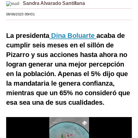
Sandra Alvarado Santillana
Moda
08/06/2023 05H31
Estilos
Mundo
La presidenta
Dina Boluarte
acaba de
cumplir seis meses en el sillón de
EEUU
Pizarro y sus acciones hasta ahora no
México
logran generar una mejor percepción
España
en la población. Apenas el 5% dijo que
la mandataria le genera confianza,
Internacional
mientras que un 65% no consideró que
Tecnología
esa sea una de sus cualidades.
Club del Suscriptor
Mix
G de Gestión