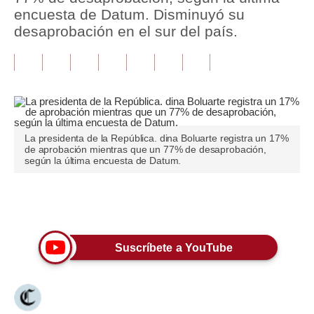
encuesta de Datum. Disminuyó su
Tu Dinero
desaprobación en el sur del país.
Finanzas Personales
Inmobiliarias
Plus G
Opinión
La presidenta de la República. dina Boluarte registra un 17%
de aprobación mientras que un 77% de desaprobación,
según la última encuesta de Datum.
Editorial
Pregunta de hoy
Únete a nuestro canal
Blogs
Suscríbete a YouTube
Tendencias
Lujo
Viajes