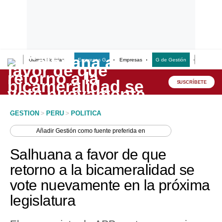
Últimas Noticias
Empresas G
Empresas
G de Gestión
Finanzas
Lo último
Peru Quiosco
SUSCRÍBETE
Portada
GESTION
>
PERU
>
POLITICA
Empresas
Añadir
Gestión
como fuente preferida en
Management & Empleo
Salhuana a favor de que
Economía
retorno a la bicameralidad se
vote nuevamente en la próxima
Mercados
legislatura
Perú
Política