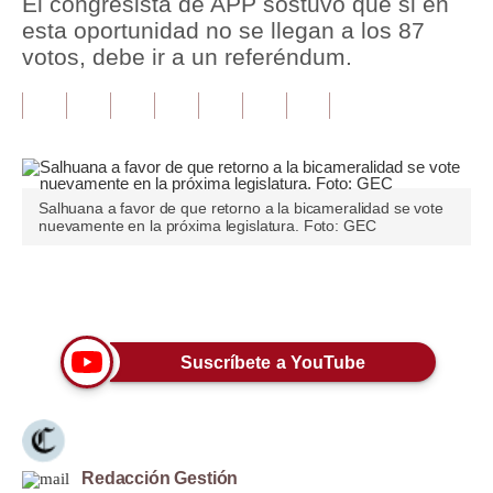
El congresista de APP sostuvo que si en
esta oportunidad no se llegan a los 87
Tu Dinero
votos, debe ir a un referéndum.
Finanzas Personales
Inmobiliarias
Plus G
Salhuana a favor de que retorno a la bicameralidad se vote
Opinión
nuevamente en la próxima legislatura. Foto: GEC
Editorial
Únete a nuestro canal
Pregunta de hoy
Blogs
Suscríbete a YouTube
Tendencias
Lujo
Redacción Gestión
Viajes