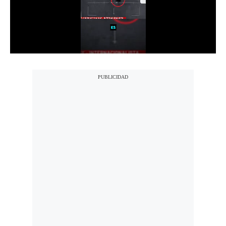
Notas Contratadas
Podcast
Gestión TV
Videos
Fotogalerías
gestion.pe
¿quiénes
Somos?
Términos
Y
Condiciones
Política
De
Privacidad