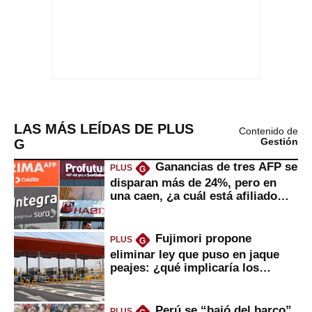
LAS MÁS LEÍDAS DE PLUS
Contenido de
G
Gestión
Ganancias de tres AFP se
PLUS
G
disparan más de 24%, pero en
una caen, ¿a cuál está afiliado
usted?
Fujimori propone
PLUS
G
eliminar ley que puso en jaque
peajes: ¿qué implicaría los
usuarios?
Perú se “bajó del barco”
PLUS