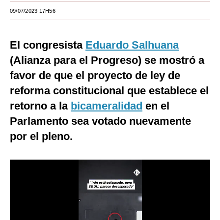
09/07/2023 17H56
Moda
Estilos
El congresista
Eduardo Salhuana
Mundo
(Alianza para el Progreso) se mostró a
favor de que el proyecto de ley de
EEUU
reforma constitucional que establece el
México
retorno a la
bicameralidad
en el
España
Parlamento sea votado nuevamente
Internacional
por el pleno.
Tecnología
Club del Suscriptor
Mix
G de Gestión