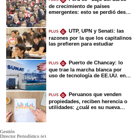
G
de crecimiento de países
emergentes: esto se perdió desde
2022
UTP, UPN y Senati: las
PLUS
G
razones por la que los capitalinos
las prefieren para estudiar
Puerto de Chancay: lo
PLUS
G
que trae la marcha blanca por
uso de tecnología de EE.UU. en
mercancías
Peruanos que venden
PLUS
G
propiedades, reciben herencia o
utilidades: ¿cuál es su nueva
inversión clave?
Gestión
Director Periodístico (e)