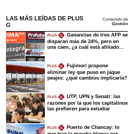
LAS MÁS LEÍDAS DE PLUS
Contenido de
G
Gestión
Ganancias de tres AFP se
PLUS
G
disparan más de 24%, pero en
una caen, ¿a cuál está afiliado
usted?
Fujimori propone
PLUS
G
eliminar ley que puso en jaque
peajes: ¿qué cambios implicaría?
UTP, UPN y Senati: las
PLUS
G
razones por la que los capitalinos
las prefieren para estudiar
Puerto de Chancay: lo
PLUS
G
que trae la marcha blanca por