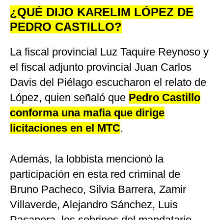
¿QUÉ DIJO KARELIM LÓPEZ DE
PEDRO CASTILLO?
La fiscal provincial Luz Taquire Reynoso y
el fiscal adjunto provincial Juan Carlos
Davis del Piélago escucharon el relato de
López, quien señaló que
Pedro Castillo
conforma una mafia que dirige
licitaciones en el MTC
.
Además, la lobbista mencionó la
participación en esta red criminal de
Bruno Pacheco, Silvia Barrera, Zamir
Villaverde, Alejandro Sánchez, Luis
Pasapera, los sobrinos del mandatario