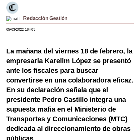
Moda
Redacción Gestión
Estilos
05/03/2022 18H03
Mundo
EEUU
La mañana del viernes 18 de febrero, la
México
empresaria Karelim López se presentó
ante los fiscales para buscar
España
convertirse en una colaboradora eficaz.
Internacional
En su declaración señala que el
Tecnología
presidente Pedro Castillo integra una
supuesta mafia en el Ministerio de
Club del Suscriptor
Transportes y Comunicaciones (MTC)
Mix
dedicada al direccionamiento de obras
G de Gestión
públicas.