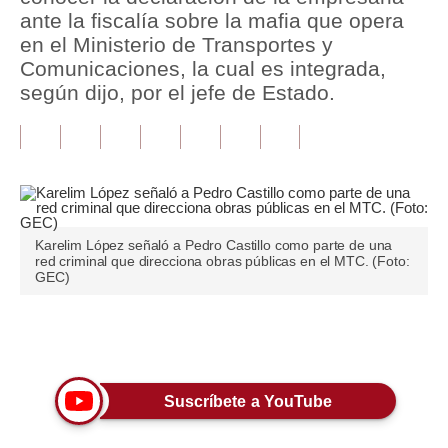
ante la fiscalía sobre la mafia que opera
Tu Dinero
en el Ministerio de Transportes y
Comunicaciones, la cual es integrada,
Finanzas Personales
según dijo, por el jefe de Estado.
Inmobiliarias
Plus G
Opinión
Editorial
Karelim López señaló a Pedro Castillo como parte de una
red criminal que direcciona obras públicas en el MTC. (Foto:
GEC)
Pregunta de hoy
Blogs
Únete a nuestro canal
Tendencias
Lujo
Suscríbete a YouTube
Viajes