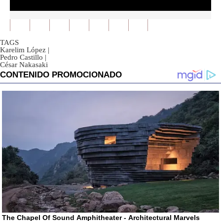
0
seconds
of
0
TAGS
seconds
Karelim López
|
Pedro Castillo
|
César Nakasaki