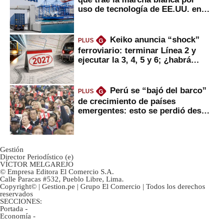
uso de tecnología de EE.UU. en
mercancías
Keiko anuncia “shock”
PLUS
G
ferroviario: terminar Línea 2 y
ejecutar la 3, 4, 5 y 6; ¿habrá
avances?
Perú se “bajó del barco”
PLUS
G
de crecimiento de países
emergentes: esto se perdió desde
2022
Gestión
Director Periodístico (e)
VÍCTOR MELGAREJO
© Empresa Editora El Comercio S.A.
Calle Paracas #532, Pueblo Libre, Lima.
Copyright© | Gestion.pe | Grupo El Comercio | Todos los derechos
reservados
SECCIONES:
Portada
-
Economía
-