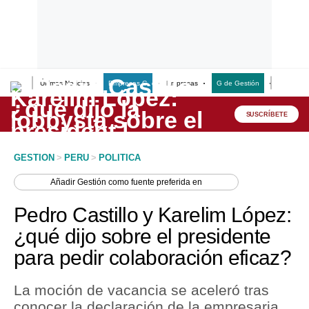
Últimas Noticias
Empresas G
Empresas
G de Gestión
Finanzas
Lo último
Peru Quiosco
SUSCRÍBETE
Portada
GESTION
>
PERU
>
POLITICA
Empresas
Añadir
Gestión
como fuente preferida en
Management & Empleo
Pedro Castillo y Karelim López:
Economía
¿qué dijo sobre el presidente
para pedir colaboración eficaz?
Mercados
Perú
La moción de vacancia se aceleró tras
conocer la declaración de la empresaria
Política