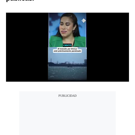
Notas Contratadas
Podcast
Gestión TV
Videos
Fotogalerías
gestion.pe
¿quiénes
Somos?
Términos
Y
Condiciones
Política
De
Privacidad