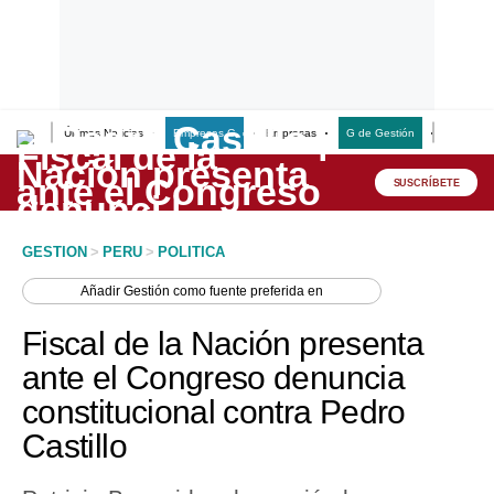
Últimas Noticias
Empresas G
Empresas
G de Gestión
Finanzas
Lo último
Peru Quiosco
SUSCRÍBETE
Portada
GESTION
>
PERU
>
POLITICA
Empresas
Añadir
Gestión
como fuente preferida en
Management & Empleo
Fiscal de la Nación presenta
Economía
ante el Congreso denuncia
constitucional contra Pedro
Mercados
Castillo
Perú
Política