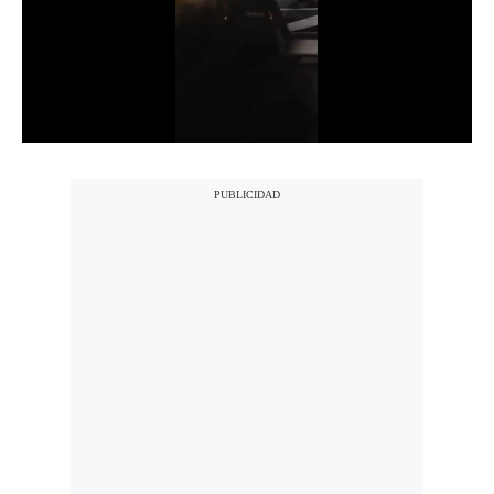
Notas Contratadas
Podcast
Gestión TV
Videos
Fotogalerías
gestion.pe
¿quiénes
Somos?
Términos
Y
Condiciones
Política
De
Privacidad