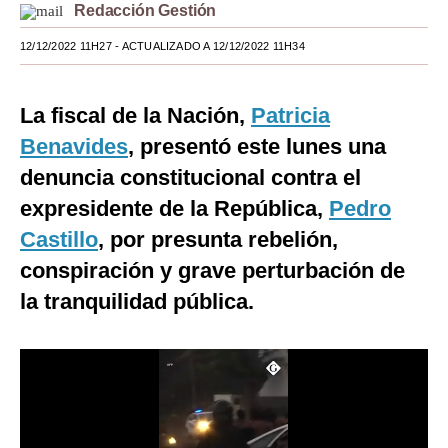
Redacción Gestión
Moda
12/12/2022 11H27
- ACTUALIZADO A 12/12/2022 11H34
Estilos
Mundo
La fiscal de la Nación,
Patricia
Benavides
, presentó este lunes una
EEUU
denuncia constitucional contra el
México
expresidente de la República,
Pedro
España
Castillo
, por presunta rebelión,
conspiración y grave perturbación de
Internacional
la tranquilidad pública.
Tecnología
Club del Suscriptor
Mix
G de Gestión