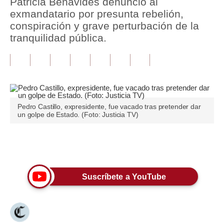
Patricia Benavides denunció al
exmandatario por presunta rebelión,
Tu Dinero
conspiración y grave perturbación de la
tranquilidad pública.
Finanzas Personales
Inmobiliarias
Plus G
Opinión
Pedro Castillo, expresidente, fue vacado tras pretender dar
un golpe de Estado. (Foto: Justicia TV)
Editorial
Pregunta de hoy
Únete a nuestro canal
Blogs
Suscríbete a YouTube
Tendencias
Lujo
Viajes