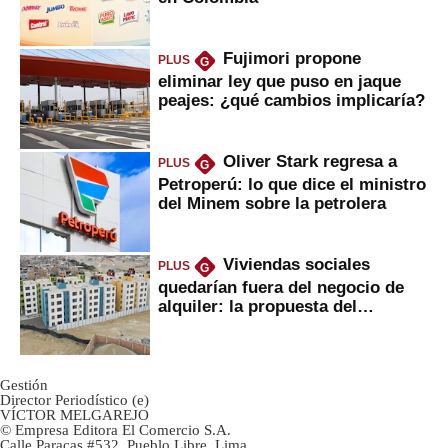
Fujimori propone
PLUS
G
eliminar ley que puso en jaque
peajes: ¿qué cambios implicaría?
Oliver Stark regresa a
PLUS
G
Petroperú: lo que dice el ministro
del Minem sobre la petrolera
Viviendas sociales
PLUS
G
quedarían fuera del negocio de
alquiler: la propuesta del
gobierno
Gestión
Director Periodístico (e)
VÍCTOR MELGAREJO
© Empresa Editora El Comercio S.A.
Calle Paracas #532, Pueblo Libre, Lima.