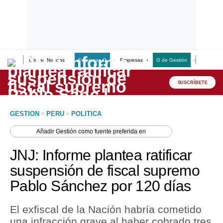
Últimas Noticias
Empresas G
Empresas
G de Gestión
Finanzas
Lo último
Peru Quiosco
SUSCRÍBETE
Portada
GESTION
>
PERU
>
POLITICA
Empresas
Añadir
Gestión
como fuente preferida en
Management & Empleo
JNJ: Informe plantea ratificar
Economía
suspensión de fiscal supremo
Pablo Sánchez por 120 días
Mercados
Perú
El exfiscal de la Nación habría cometido
una infracción grave al haber cobrado tres
Política