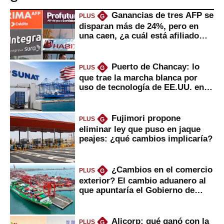
Ganancias de tres AFP se
PLUS
G
disparan más de 24%, pero en
una caen, ¿a cuál está afiliado
usted?
Puerto de Chancay: lo
PLUS
G
que trae la marcha blanca por
uso de tecnología de EE.UU. en
mercancías
Fujimori propone
PLUS
G
eliminar ley que puso en jaque
peajes: ¿qué cambios implicaría?
¿Cambios en el comercio
PLUS
G
exterior? El cambio aduanero al
que apuntaría el Gobierno de
Fujimori
Alicorp: qué ganó con la
PLUS
G