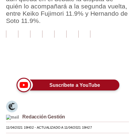
quién lo acompañará a la segunda vuelta,
Tu Dinero
entre Keiko Fujimori 11.9% y Hernando de
Soto 11.9%.
Finanzas Personales
Inmobiliarias
Plus G
Opinión
Únete a nuestro canal
Editorial
Pregunta de hoy
Suscríbete a YouTube
Blogs
Tendencias
Redacción Gestión
Lujo
11/04/2021 19H02
- ACTUALIZADO A 11/04/2021 19H27
Viajes