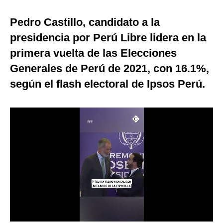
Moda
Pedro Castillo, candidato a la
Estilos
presidencia por Perú Libre lidera en la
primera vuelta de las Elecciones
Mundo
Generales de Perú de 2021, con 16.1%,
EEUU
según el flash electoral de Ipsos Perú.
México
España
Internacional
Tecnología
Club del Suscriptor
Mix
G de Gestión