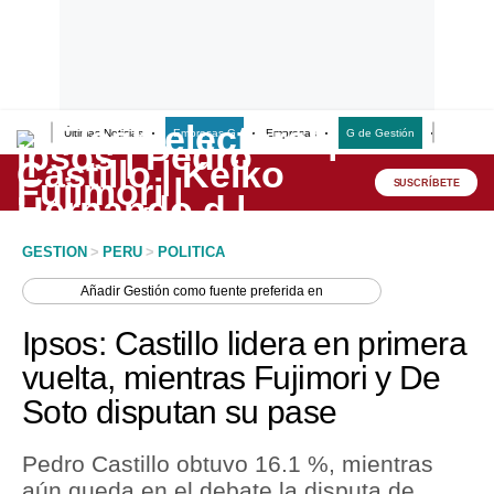
Últimas Noticias
Empresas G
Empresas
G de Gestión
Finanzas
Lo último
Peru Quiosco
SUSCRÍBETE
Portada
GESTION
>
PERU
>
POLITICA
Empresas
Añadir
Gestión
como fuente preferida en
Management & Empleo
Ipsos: Castillo lidera en primera
Economía
vuelta, mientras Fujimori y De
Soto disputan su pase
Mercados
Perú
Pedro Castillo obtuvo 16.1 %, mientras
aún queda en el debate la disputa de
Política