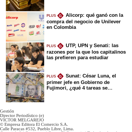
Alicorp: qué ganó con la
PLUS
G
compra del negocio de Unilever
en Colombia
UTP, UPN y Senati: las
PLUS
G
razones por la que los capitalinos
las prefieren para estudiar
Sunat: César Luna, el
PLUS
G
primer jefe en Gobierno de
Fujimori, ¿qué 4 tareas se
marcan urgentes?
Gestión
Director Periodístico (e)
VÍCTOR MELGAREJO
© Empresa Editora El Comercio S.A.
Calle Paracas #532, Pueblo Libre, Lima.