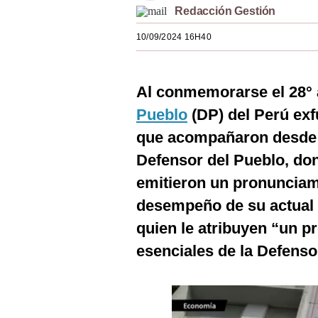
Redacción Gestión
Estilos
10/09/2024 16H40
Mundo
EEUU
Al conmemorarse el 28° 
México
Pueblo
(DP) del Perú exf
España
que acompañaron desde s
Internacional
Defensor del Pueblo, don
emitieron un pronunciami
Tecnología
desempeño de su actual t
Club del Suscriptor
quien le atribuyen “un p
Mix
esenciales de la Defenso
G de Gestión
Notas Contratadas