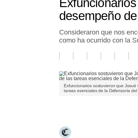
Exfuncionarios
Finanzas Personales
desempeño de 
Inmobiliarias
Consideraron que nos encon
Plus G
como ha ocurrido con la S
Opinión
Editorial
Pregunta de hoy
Blogs
Exfuncionarios sostuvieron que Josué 
tareas esenciales de la Defensoría de
Tendencias
Lujo
Únete a nuestro canal
Viajes
Moda