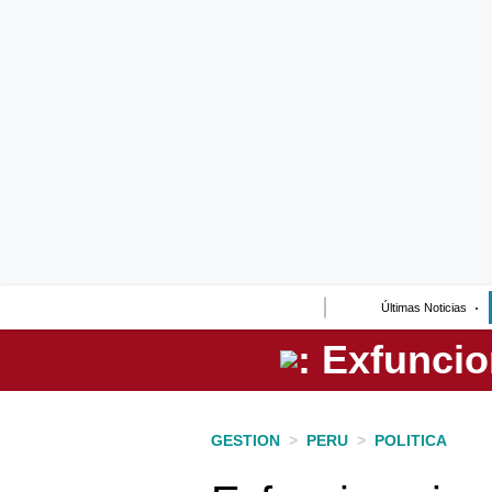
Lo último
Peru Quiosco
Portada
Empresas
Management & Empleo
Economía
Últimas Noticias
Mercados
Perú
Política
GESTION
>
PERU
>
POLITICA
Tu Dinero