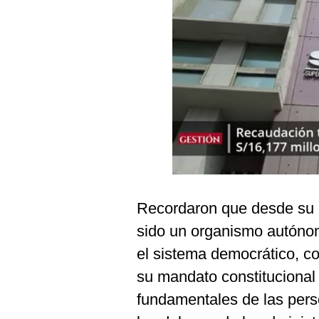
Podcast
Gestión TV
Videos
Fotogalerías
gestion.pe
¿quiénes
Somos?
Recordaron que desde su c
Términos
sido un organismo autóno
Y
Condiciones
el sistema democrático, c
Política
su mandato constitucional
De
Privacidad
fundamentales de las pers
Politica