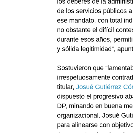
los deberes de la administ
De
Cookies
de los servicios públicos a
Preguntas
ese mandato, con total in
Frecuentes
no obstante el difícil cont
durante esos años, permiti
y sólida legitimidad”, apun
Sostuvieron que “lamentab
irrespetuosamente contrad
titular,
Josué Gutiérrez C
dispuesto el progresivo ab
DP, minando en buena medi
organizacional. Josué Gut
para alinearse con objetiv