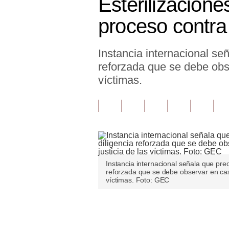
Esterilizacion
Finanzas Personales
proceso contra 
Inmobiliarias
Instancia internacional señ
Plus G
reforzada que se debe obse
Opinión
víctimas.
Editorial
Pregunta de hoy
Blogs
Tendencias
Instancia internacional señala que preo
reforzada que se debe observar en caso
Lujo
víctimas. Foto: GEC
Viajes
Únete a nuestro canal
Moda