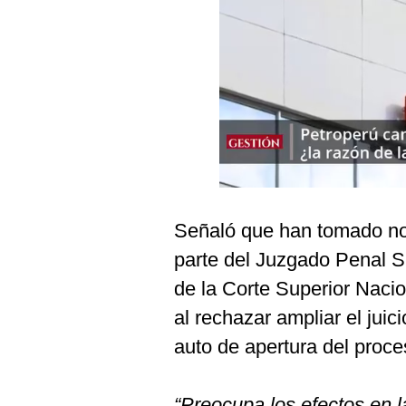
Podcast
Gestión TV
Videos
Fotogalerías
gestion.pe
Señaló que han tomado not
¿quiénes
Somos?
parte del Juzgado Penal Su
Términos
de la Corte Superior Nacio
Y
Condiciones
al rechazar ampliar el juic
Política
auto de apertura del proce
De
Privacidad
Politica
“Preocupa los efectos en l