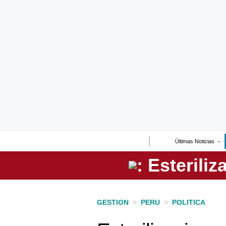
Lo último
Peru Quiosco
Portada
Empresas
Management & Empleo
Economía
Últimas Noticias
Mercados
Perú
Política
GESTION
>
PERU
>
POLITICA
Tu Dinero