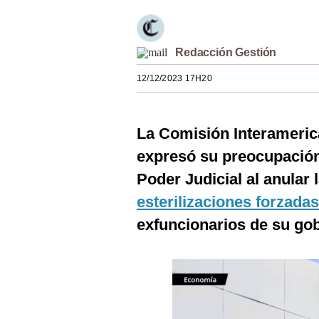
Estilos
Mundo
Redacción Gestión
EEUU
12/12/2023 17H20
México
España
La Comisión Interameri
expresó su preocupación 
Internacional
Poder Judicial al anular 
Tecnología
esterilizaciones forzadas
Club del Suscriptor
exfuncionarios de su gob
Mix
G de Gestión
Notas Contratadas