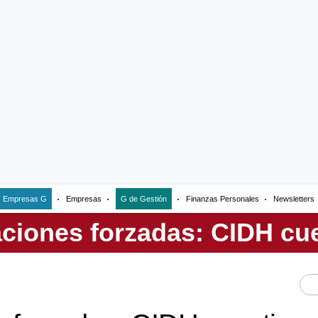
Empresas G
Empresas
G de Gestión
Finanzas Personales
Newsletters