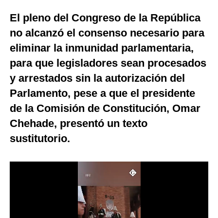
Moda
El pleno del Congreso de la República
no alcanzó el consenso necesario para
Estilos
eliminar la inmunidad parlamentaria,
Mundo
para que legisladores sean procesados
EEUU
y arrestados sin la autorización del
Parlamento, pese a que el presidente
México
de la Comisión de Constitución, Omar
España
Chehade, presentó un texto
Internacional
sustitutorio.
Tecnología
Club del Suscriptor
Mix
G de Gestión