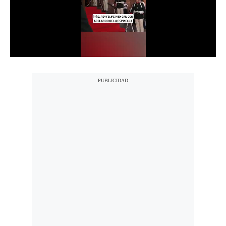
Notas Contratadas
Podcast
Gestión TV
Videos
Fotogalerías
gestion.pe
¿quiénes
Somos?
Términos
Y
Condiciones
Política
De
Privacidad