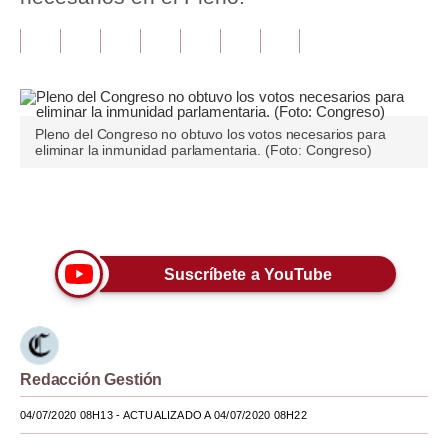
Tu Dinero
Finanzas Personales
Inmobiliarias
Pleno del Congreso no obtuvo los votos necesarios para
eliminar la inmunidad parlamentaria. (Foto: Congreso)
Plus G
Opinión
Únete a nuestro canal
Editorial
Suscríbete a YouTube
Pregunta de hoy
Blogs
Tendencias
Redacción Gestión
Lujo
04/07/2020 08H13
- ACTUALIZADO A 04/07/2020 08H22
Viajes