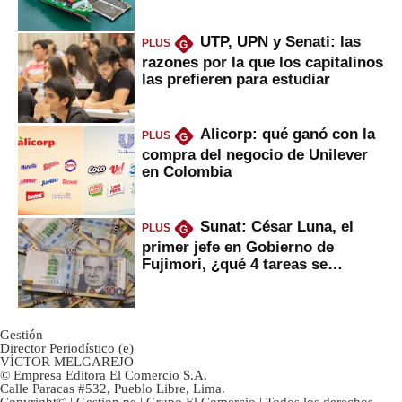
Fujimori
UTP, UPN y Senati: las
PLUS
G
razones por la que los capitalinos
las prefieren para estudiar
Alicorp: qué ganó con la
PLUS
G
compra del negocio de Unilever
en Colombia
Sunat: César Luna, el
PLUS
G
primer jefe en Gobierno de
Fujimori, ¿qué 4 tareas se
marcan urgentes?
Gestión
Director Periodístico (e)
VÍCTOR MELGAREJO
© Empresa Editora El Comercio S.A.
Calle Paracas #532, Pueblo Libre, Lima.
Copyright© | Gestion.pe | Grupo El Comercio | Todos los derechos