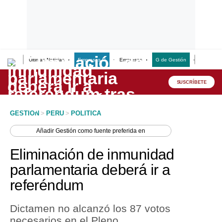
Últimas Noticias
Empresas G
Empresas
G de Gestión
Finanzas
Lo último
Peru Quiosco
SUSCRÍBETE
Portada
GESTION
>
PERU
>
POLITICA
Empresas
Añadir
Gestión
como fuente preferida en
Management & Empleo
Eliminación de inmunidad
Economía
parlamentaria deberá ir a
referéndum
Mercados
Perú
Dictamen no alcanzó los 87 votos
necesarios en el Pleno.
Política