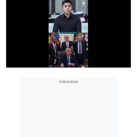
Notas Contratadas
Podcast
Gestión TV
Videos
Fotogalerías
gestion.pe
¿quiénes
Somos?
Términos
Y
Condiciones
Política
De
Privacidad