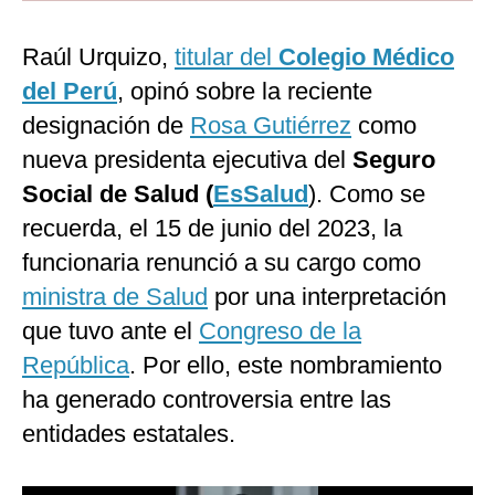
Moda
Raúl Urquizo,
titular del
Colegio Médico
Estilos
del Perú
, opinó sobre la reciente
designación de
Mundo
Rosa Gutiérrez
como
nueva presidenta ejecutiva del
Seguro
EEUU
Social de Salud (
EsSalud
). Como se
México
recuerda, el 15 de junio del 2023, la
España
funcionaria renunció a su cargo como
ministra de Salud
por una interpretación
Internacional
que tuvo ante el
Congreso de la
Tecnología
República
. Por ello, este nombramiento
Club del Suscriptor
ha generado controversia entre las
entidades estatales.
Mix
G de Gestión