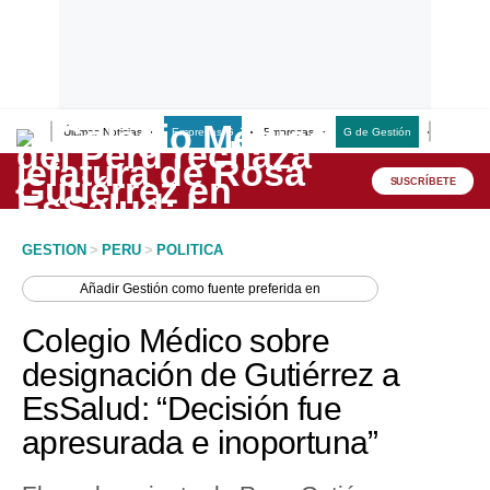
Últimas Noticias
Empresas G
Empresas
G de Gestión
Finanzas
Lo último
Peru Quiosco
SUSCRÍBETE
Portada
GESTION
>
PERU
>
POLITICA
Empresas
Añadir
Gestión
como fuente preferida en
Management & Empleo
Colegio Médico sobre
Economía
designación de Gutiérrez a
EsSalud: “Decisión fue
Mercados
apresurada e inoportuna”
Perú
Política