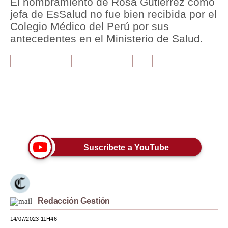
El nombramiento de Rosa Gutiérrez como
jefa de EsSalud no fue bien recibida por el
Tu Dinero
Colegio Médico del Perú por sus
antecedentes en el Ministerio de Salud.
Finanzas Personales
Inmobiliarias
Plus G
Opinión
Únete a nuestro canal
Editorial
Pregunta de hoy
Suscríbete a YouTube
Blogs
Tendencias
Redacción Gestión
Lujo
14/07/2023 11H46
Viajes