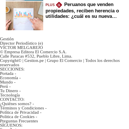
Peruanos que venden
PLUS
G
propiedades, reciben herencia o
utilidades: ¿cuál es su nueva
inversión clave?
Gestión
Director Periodístico (e)
VÍCTOR MELGAREJO
© Empresa Editora El Comercio S.A.
Calle Paracas #532, Pueblo Libre, Lima.
Copyright© | Gestion.pe | Grupo El Comercio | Todos los derechos
reservados
SECCIONES:
Portada
-
Economía
-
Mundo
-
Perú
-
Tu Dinero
-
Tecnología
CONTACTO:
¿Quiénes somos?
-
Términos y Condiciones
-
Política de Privacidad
-
Politica de Cookies
-
Preguntas Frecuentes
SÍGUENOS: