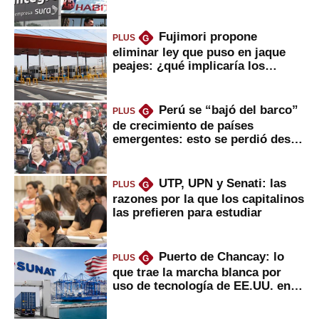
usted?
Fujimori propone
PLUS
G
eliminar ley que puso en jaque
peajes: ¿qué implicaría los
usuarios?
Perú se “bajó del barco”
PLUS
G
de crecimiento de países
emergentes: esto se perdió desde
2022
UTP, UPN y Senati: las
PLUS
G
razones por la que los capitalinos
las prefieren para estudiar
Puerto de Chancay: lo
PLUS
G
que trae la marcha blanca por
uso de tecnología de EE.UU. en
mercancías