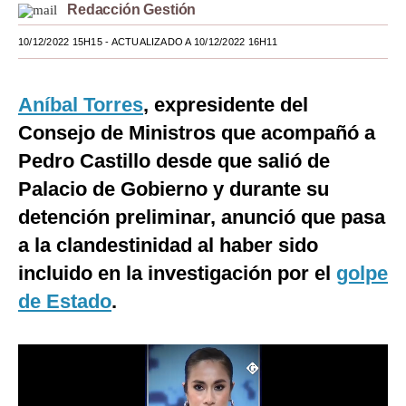
Redacción Gestión
Moda
10/12/2022 15H15
- ACTUALIZADO A 10/12/2022 16H11
Estilos
Mundo
Aníbal Torres
, expresidente del
Consejo de Ministros que acompañó a
EEUU
Pedro Castillo desde que salió de
México
Palacio de Gobierno y durante su
España
detención preliminar, anunció que pasa
a la clandestinidad al haber sido
Internacional
incluido en la investigación por el
golpe
Tecnología
de Estado
.
Club del Suscriptor
Mix
G de Gestión