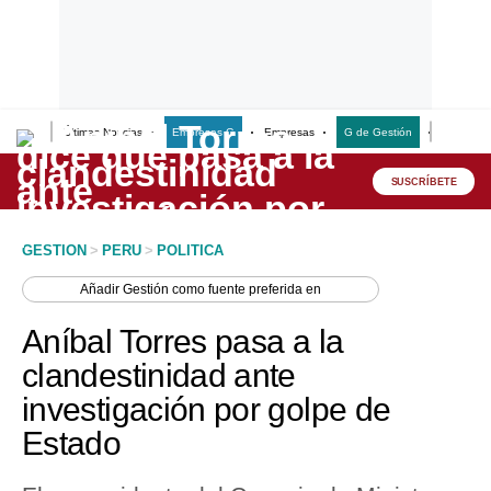
Últimas Noticias
Empresas G
Empresas
G de Gestión
Finanzas
Lo último
Peru Quiosco
SUSCRÍBETE
Portada
GESTION
>
PERU
>
POLITICA
Empresas
Añadir
Gestión
como fuente preferida en
Management & Empleo
Aníbal Torres pasa a la
Economía
clandestinidad ante
investigación por golpe de
Mercados
Estado
Perú
Política