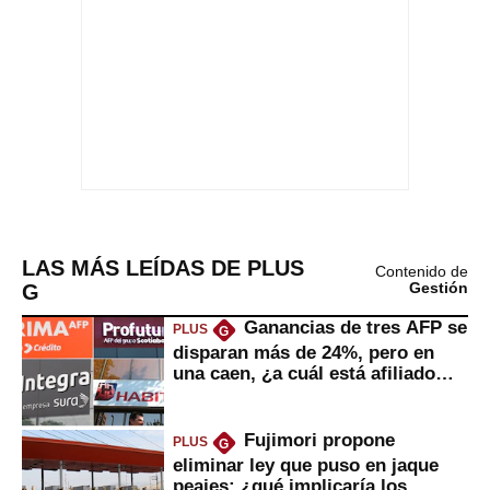
LAS MÁS LEÍDAS DE PLUS
Contenido de
G
Gestión
Ganancias de tres AFP se
PLUS
G
disparan más de 24%, pero en
una caen, ¿a cuál está afiliado
usted?
Fujimori propone
PLUS
G
eliminar ley que puso en jaque
peajes: ¿qué implicaría los