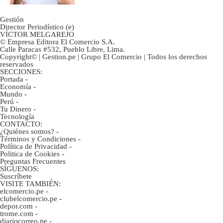
Gestión
Director Periodístico (e)
VÍCTOR MELGAREJO
© Empresa Editora El Comercio S.A.
Calle Paracas #532, Pueblo Libre, Lima.
Copyright© | Gestion.pe | Grupo El Comercio | Todos los derechos
reservados
SECCIONES:
Portada
-
Economía
-
Mundo
-
Perú
-
Tu Dinero
-
Tecnología
CONTACTO:
¿Quiénes somos?
-
Términos y Condiciones
-
Política de Privacidad
-
Politica de Cookies
-
Preguntas Frecuentes
SÍGUENOS:
Suscríbete
VISITE TAMBIÉN:
elcomercio.pe
-
clubelcomercio.pe
-
depor.com
-
trome.com
-
diariocorreo.pe
-