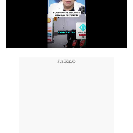
Notas Contratadas
Podcast
Gestión TV
Videos
Fotogalerías
gestion.pe
¿quiénes
Somos?
Términos
Y
Condiciones
Política
De
Privacidad