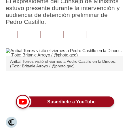
El expresidente del Consejo de Ministros
estuvo presente durante la intervención y
Tu Dinero
audiencia de detención preliminar de
Pedro Castillo.
Finanzas Personales
Inmobiliarias
Plus G
Opinión
Aníbal Torres visitó el viernes a Pedro Castillo en la Dinoes.
(Foto: Britanie Arroyo / @photo.gec)
Editorial
Pregunta de hoy
Únete a nuestro canal
Blogs
Suscríbete a YouTube
Tendencias
Lujo
Viajes