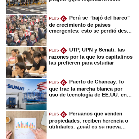
usuarios?
Perú se “bajó del barco”
PLUS
G
de crecimiento de países
emergentes: esto se perdió desde
2022
UTP, UPN y Senati: las
PLUS
G
razones por la que los capitalinos
las prefieren para estudiar
Puerto de Chancay: lo
PLUS
G
que trae la marcha blanca por
uso de tecnología de EE.UU. en
mercancías
Peruanos que venden
PLUS
G
propiedades, reciben herencia o
utilidades: ¿cuál es su nueva
inversión clave?