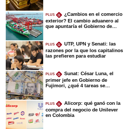
¿Cambios en el comercio
PLUS
G
exterior? El cambio aduanero al
que apuntaría el Gobierno de
Fujimori
UTP, UPN y Senati: las
PLUS
G
razones por la que los capitalinos
las prefieren para estudiar
Sunat: César Luna, el
PLUS
G
primer jefe en Gobierno de
Fujimori, ¿qué 4 tareas se
marcan urgentes?
Alicorp: qué ganó con la
PLUS
G
compra del negocio de Unilever
en Colombia