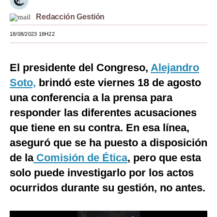
Moda
Redacción Gestión
Estilos
18/08/2023 18H22
Mundo
El presidente del Congreso,
Alejandro
EEUU
Soto,
brindó este viernes 18 de agosto
México
una conferencia a la prensa para
responder las diferentes acusaciones
España
que tiene en su contra. En esa línea,
Internacional
aseguró que se ha puesto a disposición
Tecnología
de la
Comisión de Ética
, pero que esta
Club del Suscriptor
solo puede investigarlo por los actos
ocurridos durante su gestión, no antes.
Mix
G de Gestión