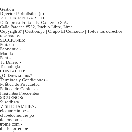
Gestión
Director Periodístico (e)
VÍCTOR MELGAREJO
© Empresa Editora El Comercio S.A.
Calle Paracas #532, Pueblo Libre, Lima.
Copyright© | Gestion.pe | Grupo El Comercio | Todos los derechos
reservados
SECCIONES:
Portada
-
Economía
-
Mundo
-
Perú
-
Tu Dinero
-
Tecnología
CONTACTO:
¿Quiénes somos?
-
Términos y Condiciones
-
Política de Privacidad
-
Politica de Cookies
-
Preguntas Frecuentes
SÍGUENOS:
Suscríbete
VISITE TAMBIÉN:
elcomercio.pe
-
clubelcomercio.pe
-
depor.com
-
trome.com
-
diariocorreo.pe
-