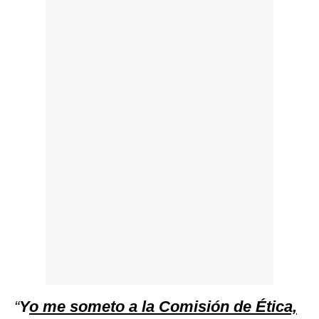
Politica
De
Cookies
Preguntas
Frecuentes
“
Y
o me someto a la Comisión de Ética,