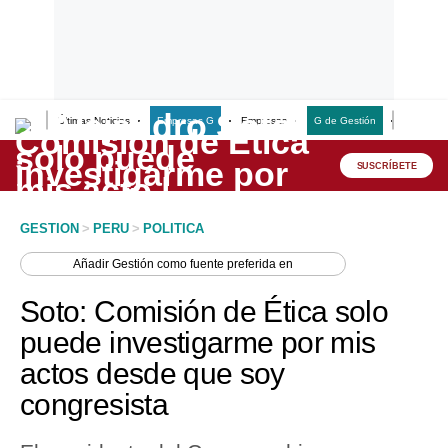
Últimas Noticias
Empresas G
Empresas
G de Gestión
Finanzas
Lo último
Peru Quiosco
SUSCRÍBETE
Portada
GESTION
>
PERU
>
POLITICA
Empresas
Añadir
Gestión
como fuente preferida en
Management & Empleo
Soto: Comisión de Ética solo
Economía
puede investigarme por mis
actos desde que soy
Mercados
congresista
Perú
Política