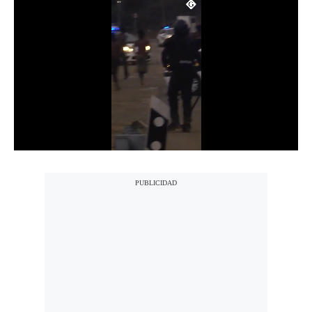
Notas Contratadas
Podcast
Gestión TV
Videos
Fotogalerías
gestion.pe
¿quiénes
Somos?
Términos
Y
Condiciones
Política
De
Privacidad