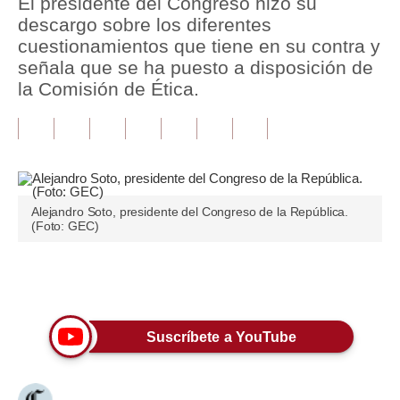
El presidente del Congreso hizo su
descargo sobre los diferentes
Tu Dinero
cuestionamientos que tiene en su contra y
señala que se ha puesto a disposición de
Finanzas Personales
la Comisión de Ética.
Inmobiliarias
Plus G
Opinión
Alejandro Soto, presidente del Congreso de la República.
Editorial
(Foto: GEC)
Pregunta de hoy
Únete a nuestro canal
Blogs
Tendencias
Suscríbete a YouTube
Lujo
Viajes