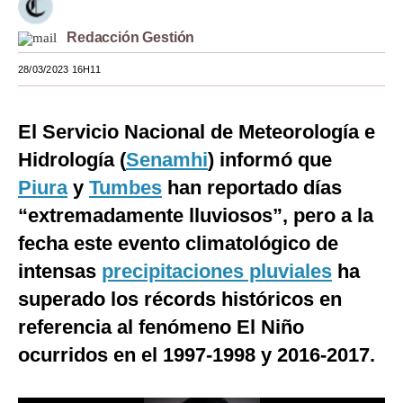
Moda
Redacción Gestión
Estilos
28/03/2023 16H11
Mundo
El Servicio Nacional de Meteorología e
EEUU
Hidrología (
Senamhi
) informó que
México
Piura
y
Tumbes
han reportado días
España
“extremadamente lluviosos”, pero a la
fecha este evento climatológico de
Internacional
intensas
precipitaciones pluviales
ha
Tecnología
superado los récords históricos en
Club del Suscriptor
referencia al fenómeno El Niño
Mix
ocurridos en el 1997-1998 y 2016-2017.
G de Gestión