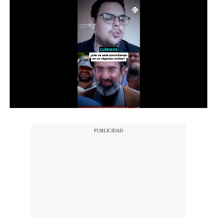
Notas Contratadas
Podcast
Gestión TV
Videos
Fotogalerías
gestion.pe
¿quiénes
Somos?
Términos
Y
Condiciones
Política
De
Privacidad