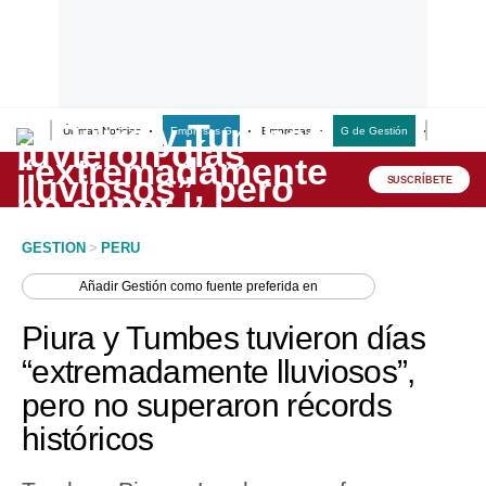
Últimas Noticias
Empresas G
Empresas
G de Gestión
Finanzas
Lo último
Peru Quiosco
SUSCRÍBETE
Portada
GESTION
>
PERU
Empresas
Añadir
Gestión
como fuente preferida en
Management & Empleo
Piura y Tumbes tuvieron días
Economía
“extremadamente lluviosos”,
pero no superaron récords
Mercados
históricos
Perú
Política