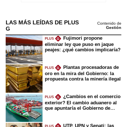
LAS MÁS LEÍDAS DE PLUS
Contenido de
G
Gestión
Fujimori propone
PLUS
G
eliminar ley que puso en jaque
peajes: ¿qué cambios implicaría?
Plantas procesadoras de
PLUS
G
oro en la mira del Gobierno: la
propuesta contra la minería ilegal
¿Cambios en el comercio
PLUS
G
exterior? El cambio aduanero al
que apuntaría el Gobierno de
Fujimori
UTP, UPN y Senati: las
PLUS
G