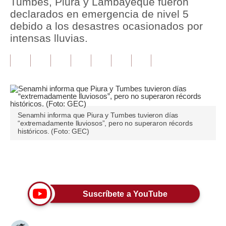
Tumbes, Piura y Lambayeque fueron
declarados en emergencia de nivel 5
Tu Dinero
debido a los desastres ocasionados por
intensas lluvias.
Finanzas Personales
Inmobiliarias
Plus G
Opinión
Senamhi informa que Piura y Tumbes tuvieron días
Editorial
“extremadamente lluviosos”, pero no superaron récords
históricos. (Foto: GEC)
Pregunta de hoy
Blogs
Únete a nuestro canal
Tendencias
Suscríbete a YouTube
Lujo
Viajes