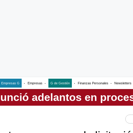
Empresas G
Empresas
G de Gestión
Finanzas Personales
Newsletters