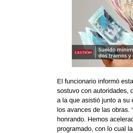
Podcast
Gestión TV
Videos
Fotogalerías
gestion.pe
¿quiénes
El funcionario informó est
Somos?
sostuvo con autoridades, di
Términos
Y
a la que asistió junto a su 
Condiciones
los avances de las obras.
Política
De
honrando. Hemos acelerad
Privacidad
programado, con lo cual la
Politica