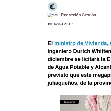
Estilos
Mundo
Redacción Gestión
19/11/2024 20H15
EEUU
México
El
ministro de Vivienda,
España
ingeniero Durich Whitte
Internacional
diciembre se licitará la Et
Tecnología
de Agua Potable y Alcant
previsto que este megapr
Club del Suscriptor
juliaqueños, de la provi
Mix
G de Gestión
Notas Contratadas