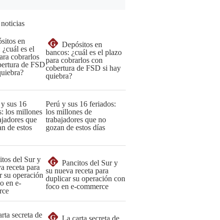
 noticias
G
Depósitos en
bancos: ¿cuál es el plazo
para cobrarlos con
cobertura de FSD si hay
quiebra?
Perú y sus 16 feriados:
los millones de
trabajadores que no
gozan de estos días
G
Pancitos del Sur y
su nueva receta para
duplicar su operación con
foco en e-commerce
G
La carta secreta de