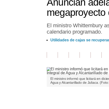
Anuncian adela
Finanzas Personales
megaproyecto d
Inmobiliarias
El ministro Whittembury a
Plus G
calendario programado.
Opinión
Utilidades de cajas se recupera
Editorial
Pregunta de hoy
Blogs
Tendencias
El ministro informó que licitará en di
Agua y Alcantarillado de Juliaca. (Fot
Lujo
Viajes
Únete a nuestro canal
Moda