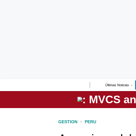
Lo último
Peru Quiosco
Portada
Empresas
Management & Empleo
Economía
Últimas Noticias
Mercados
Perú
Política
GESTION
>
PERU
Tu Dinero