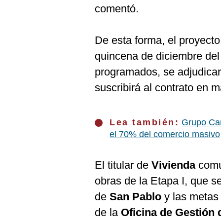
De
comentó.
Cookies
Preguntas
Frecuentes
De esta forma, el proyect
quincena de diciembre del
programados, se adjudicará
suscribirá al contrato en 
Lea también:
Grupo Car
el 70% del comercio masivo
El titular de
Vivienda
comu
obras de la Etapa I, que s
de
San Pablo
y las metas
de la
Oficina de Gestión