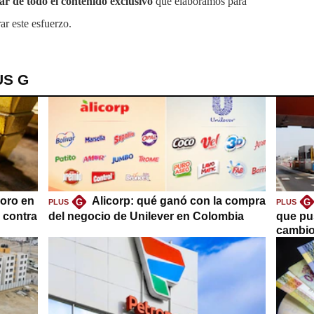
tar de todo el contenido exclusivo
que elaboramos para
ar este esfuerzo.
US G
oro en
Alicorp: qué ganó con la compra
G
G
PLUS
PLUS
a contra
del negocio de Unilever en Colombia
que pu
cambio