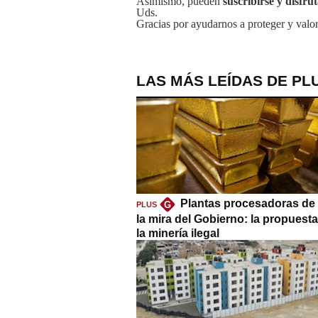
Asimismo, pueden
suscribirse y disfru
Uds.
Gracias por ayudarnos a proteger y valor
LAS MÁS LEÍDAS DE PL
Plantas procesadoras de 
G
PLUS
la mira del Gobierno: la propuest
la minería ilegal