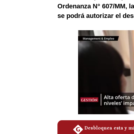
Podcast
Ordenanza N° 607/MM, la
se podrá autorizar el des
Gestión TV
Videos
Fotogalerías
gestion.pe
¿quiénes
Somos?
Términos
Y
Condiciones
Política
De
Privacidad
Politica