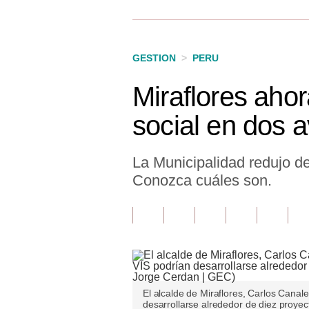
Finanzas Personales
Inmobiliarias
GESTION
>
PERU
Plus G
Miraflores ahor
Opinión
social en dos 
Editorial
Pregunta de hoy
La Municipalidad redujo d
Conozca cuáles son.
Blogs
Tendencias
Lujo
Viajes
El alcalde de Miraflores, Carlos Canal
Moda
desarrollarse alrededor de diez proyec