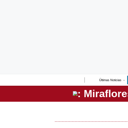
Lo último
Peru Quiosco
Portada
Empresas
Management & Empleo
Economía
Últimas Noticias
Mercados
Perú
Política
Tu Dinero