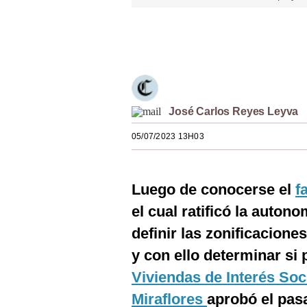
Estilos
Únete a nuestro canal
Mundo
EEUU
México
José Carlos Reyes Leyva
España
05/07/2023 13H03
Internacional
Tecnología
Luego de conocerse el
f
Club del Suscriptor
el cual ratificó la auton
definir las zonificacione
Mix
y con ello determinar si 
G de Gestión
Viviendas de Interés Soc
Notas Contratadas
Miraflores
aprobó el pas