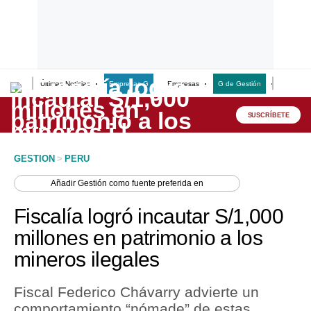
Últimas Noticias
Empresas G
Empresas
G de Gestión
Finanzas
Lo último
Peru Quiosco
SUSCRÍBETE
Portada
GESTION
>
PERU
Empresas
Añadir
Gestión
como fuente preferida en
Management & Empleo
Fiscalía logró incautar S/1,000
Economía
millones en patrimonio a los
mineros ilegales
Mercados
Perú
Fiscal Federico Chávarry advierte un
comportamiento “nómade” de estas
Política