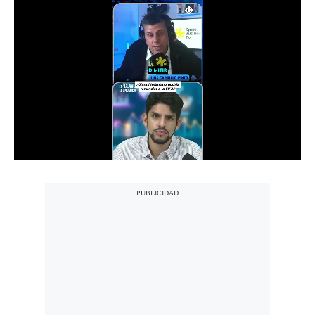
Notas Contratadas
Podcast
Gestión TV
Videos
Fotogalerías
gestion.pe
¿quiénes
Somos?
Términos
Y
Condiciones
Política
De
Privacidad