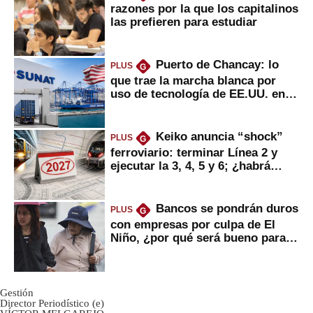
razones por la que los capitalinos
las prefieren para estudiar
Puerto de Chancay: lo
PLUS
G
que trae la marcha blanca por
uso de tecnología de EE.UU. en
mercancías
Keiko anuncia “shock”
PLUS
G
ferroviario: terminar Línea 2 y
ejecutar la 3, 4, 5 y 6; ¿habrá
avances?
Bancos se pondrán duros
PLUS
G
con empresas por culpa de El
Niño, ¿por qué será bueno para
ahorristas?
Gestión
Director Periodístico (e)