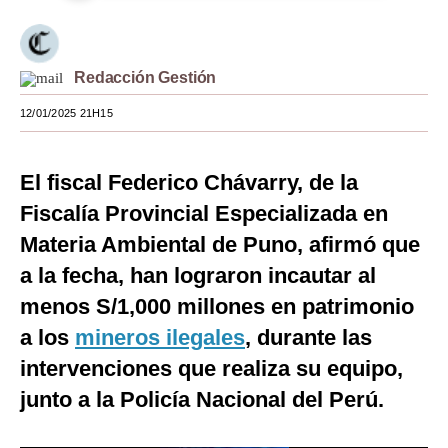
Moda
Estilos
Redacción Gestión
Mundo
12/01/2025 21H15
EEUU
El fiscal Federico Chávarry, de la
México
Fiscalía Provincial Especializada en
España
Materia Ambiental de Puno, afirmó que
Internacional
a la fecha, han lograron incautar al
menos S/1,000 millones en patrimonio
Tecnología
a los
mineros ilegales
, durante las
Club del Suscriptor
intervenciones que realiza su equipo,
Mix
junto a la Policía Nacional del Perú.
G de Gestión