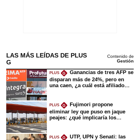
LAS MÁS LEÍDAS DE PLUS
Contenido de
G
Gestión
Ganancias de tres AFP se
PLUS
G
disparan más de 24%, pero en
una caen, ¿a cuál está afiliado
usted?
Fujimori propone
PLUS
G
eliminar ley que puso en jaque
peajes: ¿qué implicaría los
usuarios?
UTP, UPN y Senati: las
PLUS
G