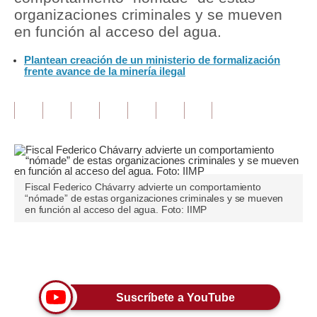
organizaciones criminales y se mueven
Tu Dinero
en función al acceso del agua.
Finanzas Personales
Plantean creación de un ministerio de formalización
frente avance de la minería ilegal
Inmobiliarias
Plus G
Opinión
Editorial
Fiscal Federico Chávarry advierte un comportamiento
Pregunta de hoy
“nómade” de estas organizaciones criminales y se mueven
en función al acceso del agua. Foto: IIMP
Blogs
Tendencias
Únete a nuestro canal
Lujo
Suscríbete a YouTube
Viajes