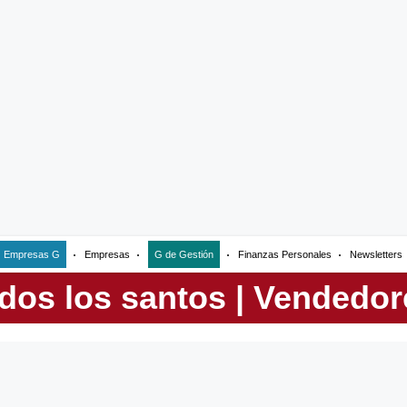
Empresas G
Empresas
G de Gestión
Finanzas Personales
Newsletters