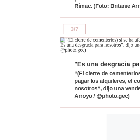
Rímac. (Foto: Britanie Ar
3
/
7
"Es una desgracia pa
“(El cierre de cementerios
pagar los alquileres, el c
nosotros”, dijo una vende
Arroyo / @photo.gec)