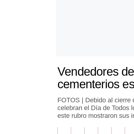
Finanzas Personales
Inmobiliarias
Plus G
Opinión
Editorial
Vendedores del
Pregunta de hoy
cementerios es
Blogs
Tendencias
FOTOS | Debido al cierre 
Lujo
celebran el Día de Todos l
este rubro mostraron sus 
Viajes
Moda