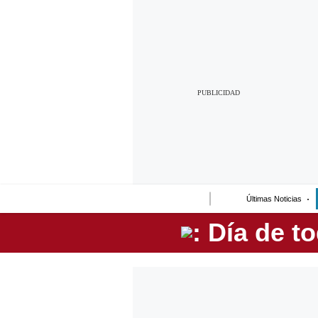
Lo último
Peru Quiosco
Portada
Empresas
Management & Empleo
Economía
Últimas Noticias
Mercados
Perú
Política
Tu Dinero