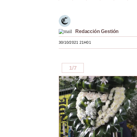
Estilos
Mundo
EEUU
Redacción Gestión
México
30/10/2021 21H01
España
Internacional
1
/
7
Tecnología
Club del Suscriptor
Mix
G de Gestión
Notas Contratadas