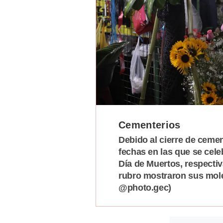
Podcast
Gestión TV
Videos
Fotogalerías
gestion.pe
Cementerios
¿quiénes
Somos?
Debido al cierre de cemen
fechas en las que se cele
Términos
Y
Día de Muertos, respecti
Condiciones
rubro mostraron sus moles
Política
@photo.gec)
De
Privacidad
Politica