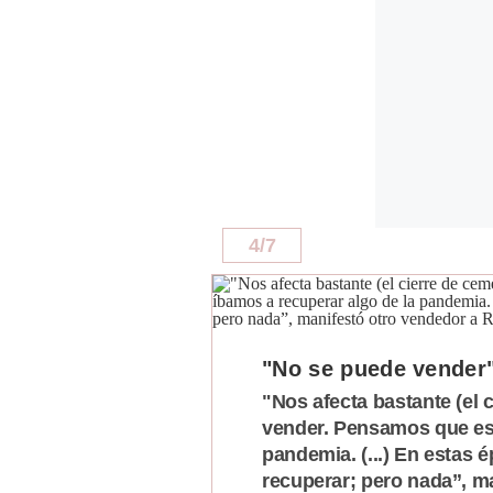
4
/
7
"No se puede vender
"Nos afecta bastante (el 
vender. Pensamos que est
pandemia. (...) En estas 
recuperar; pero nada”, m