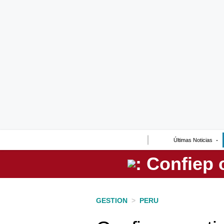
Lo último
Peru Quiosco
Portada
Empresas
Management & Empleo
Economía
Últimas Noticias
Mercados
Perú
Política
GESTION
>
PERU
Tu Dinero