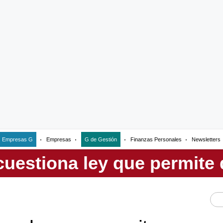
Empresas G
Empresas
G de Gestión
Finanzas Personales
Newsletters