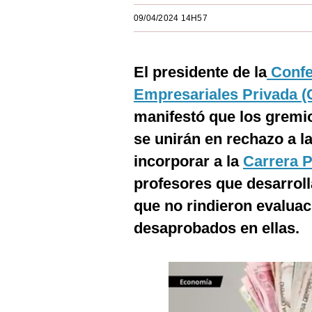
Estilos
09/04/2024 14H57
Mundo
El presidente de la
Confed
EEUU
Empresariales Privada (
México
manifestó que los gremi
España
se unirán en rechazo a l
Internacional
incorporar a la
Carrera P
profesores que desarrol
Tecnología
que no rindieron evalua
Club del Suscriptor
desaprobados en ellas.
Mix
G de Gestión
Notas Contratadas