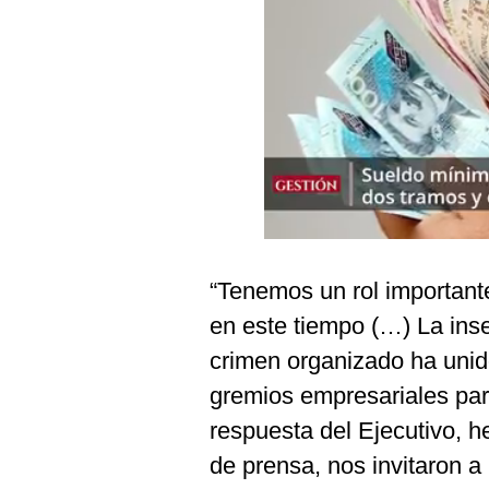
Podcast
Gestión TV
Videos
Fotogalerías
gestion.pe
¿quiénes
“Tenemos un rol importante
Somos?
en este tiempo (…) La ins
Términos
Y
crimen organizado ha unid
Condiciones
gremios empresariales para
Política
De
respuesta del Ejecutivo, 
Privacidad
de prensa, nos invitaron a
Politica