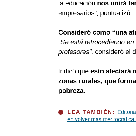
De
la educación
nos unirá t
Cookies
empresarios”, puntualizó.
Preguntas
Frecuentes
Consideró como “una atr
“Se está retrocediendo en 
profesores”,
consideró el d
Indicó que
esto afectará 
zonas rurales, que forma
pobreza.
LEA TAMBIÉN:
Editori
en volver más meritocrática 