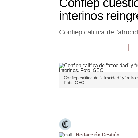
Confiep cuesti
Finanzas Personales
interinos reing
Inmobiliarias
Confiep califica de “atroci
Plus G
Opinión
Editorial
Pregunta de hoy
Confiep califica de “atrocidad” y “retro
Blogs
Foto: GEC.
Tendencias
Únete a nuestro canal
Lujo
Viajes
Moda
Redacción Gestión