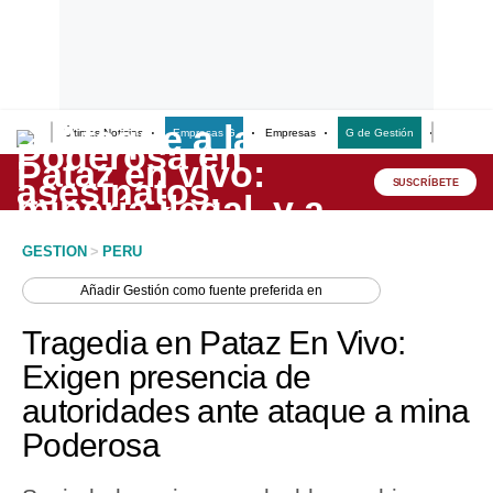
Últimas Noticias
Empresas G
Empresas
G de Gestión
Finanzas
Lo último
Peru Quiosco
SUSCRÍBETE
Portada
GESTION
>
PERU
Empresas
Añadir
Gestión
como fuente preferida en
Management & Empleo
Tragedia en Pataz En Vivo:
Economía
Exigen presencia de
autoridades ante ataque a mina
Mercados
Poderosa
Perú
Política