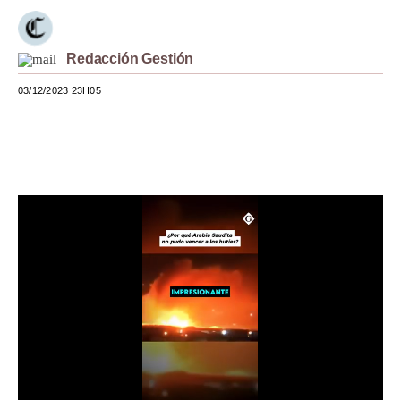
Moda
Redacción Gestión
Estilos
03/12/2023 23H05
Mundo
EEUU
México
España
Internacional
Tecnología
Club del Suscriptor
Mix
G de Gestión