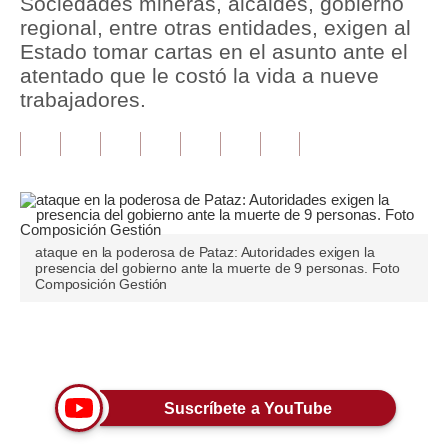
Sociedades mineras, alcaldes, gobierno
regional, entre otras entidades, exigen al
Tu Dinero
Estado tomar cartas en el asunto ante el
atentado que le costó la vida a nueve
Finanzas Personales
trabajadores.
Inmobiliarias
Plus G
Opinión
Editorial
ataque en la poderosa de Pataz: Autoridades exigen la
presencia del gobierno ante la muerte de 9 personas. Foto
Pregunta de hoy
Composición Gestión
Blogs
Únete a nuestro canal
Tendencias
Lujo
Suscríbete a YouTube
Viajes