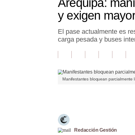
Arequipa: mani
Finanzas Personales
y exigen mayor
Inmobiliarias
El pase actualmente es res
Plus G
carga pesada y buses inter
Opinión
Editorial
Pregunta de hoy
Manifestantes bloquean parcialmente l
Blogs
Tendencias
Únete a nuestro canal
Lujo
Viajes
Moda
Redacción Gestión