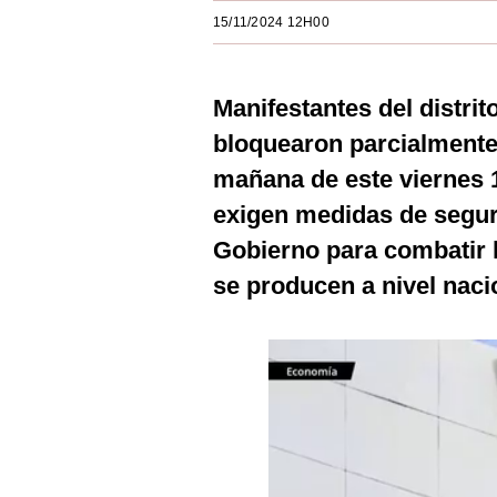
Estilos
15/11/2024 12H00
Mundo
Manifestantes del distrit
EEUU
bloquearon parcialmente
México
mañana de este viernes 
España
exigen medidas de seguri
Internacional
Gobierno para combatir l
se producen a nivel naci
Tecnología
Club del Suscriptor
Mix
G de Gestión
Notas Contratadas