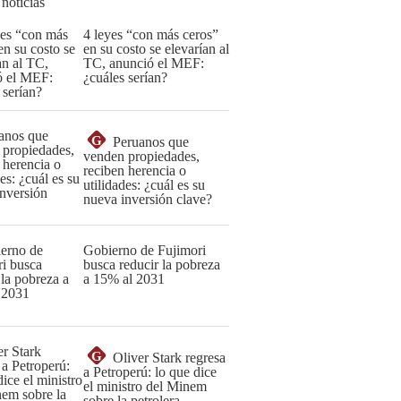
 noticias
4 leyes “con más ceros”
en su costo se elevarían al
TC, anunció el MEF:
¿cuáles serían?
G
Peruanos que
venden propiedades,
reciben herencia o
utilidades: ¿cuál es su
nueva inversión clave?
Gobierno de Fujimori
busca reducir la pobreza
a 15% al 2031
G
Oliver Stark regresa
a Petroperú: lo que dice
el ministro del Minem
sobre la petrolera