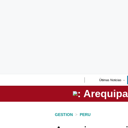
Lo último
Peru Quiosco
Portada
Empresas
Management & Empleo
Economía
Últimas Noticias
Mercados
Perú
Política
GESTION
>
PERU
Tu Dinero