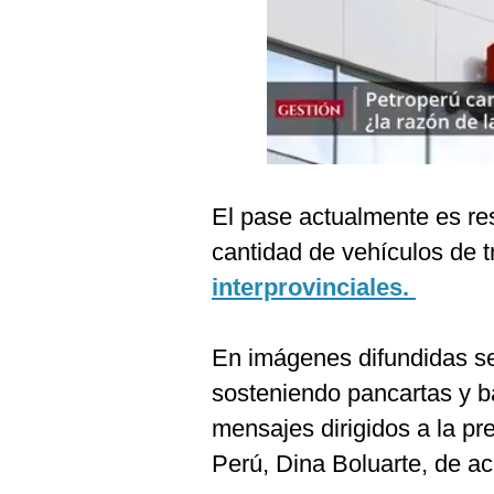
Podcast
Gestión TV
Videos
Fotogalerías
El pase actualmente es re
gestion.pe
cantidad de vehículos de 
¿quiénes
interprovinciales.
Somos?
Términos
En imágenes difundidas se
Y
Condiciones
sosteniendo pancartas y b
Política
mensajes dirigidos a la pr
De
Privacidad
Perú, Dina Boluarte, de ac
Politica